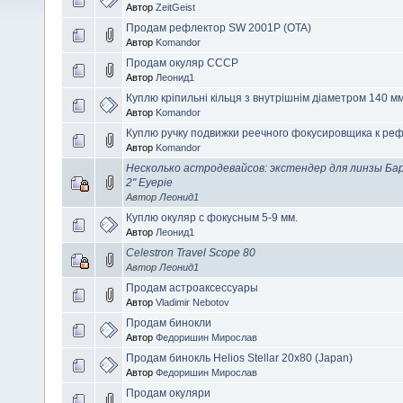
Автор
ZeitGeist
Продам рефлектор SW 2001P (OTA)
Автор
Komandor
Продам окуляр СССР
Автор
Леонид1
Куплю кріпильні кільця з внутрішнім діаметром 140 м
Автор
Komandor
Куплю ручку подвижки реечного фокусировщика к реф
Автор
Komandor
Несколько астродевайсов: экстендер для линзы Барло
2" Eyepie
Автор
Леонид1
Куплю окуляр с фокусным 5-9 мм.
Автор
Леонид1
Celestron Travel Scope 80
Автор
Леонид1
Продам астроаксессуары
Автор
Vladimir Nebotov
Продам бинокли
Автор
Федоришин Мирослав
Продам бинокль Helios Stellar 20x80 (Japan)
Автор
Федоришин Мирослав
Продам окуляри