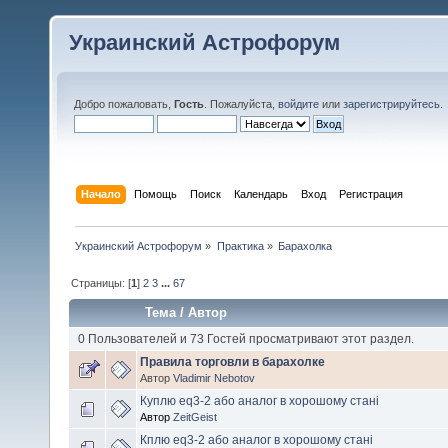
Украинский Астрофорум
Добро пожаловать,
Гость
. Пожалуйста,
войдите
или
зарегистрируйтесь
.
Начало
Помощь
Поиск
Календарь
Вход
Регистрация
Украинский Астрофорум
»
Практика
»
Барахолка
Страницы: [
1
]
2
3
...
67
Тема
/
Автор
0 Пользователей и 73 Гостей просматривают этот раздел.
Правила торговли в барахолке
Автор
Vladimir Nebotov
Куплю eq3-2 або аналог в хорошому стані
Автор
ZeitGeist
Кплю eq3-2 або аналог в хорошому стані