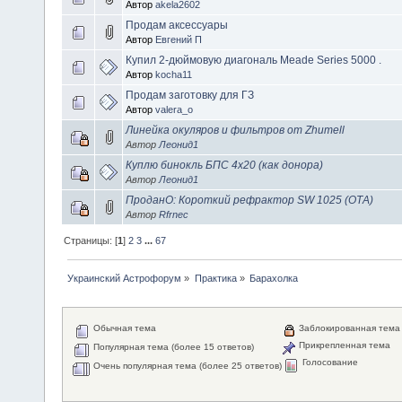
Автор
akela2602
Продам аксессуары
Автор
Евгений П
Купил 2-дюймовую диагональ Meade Series 5000 .
Автор
kocha11
Продам заготовку для ГЗ
Автор
valera_o
Линейка окуляров и фильтров от Zhumell
Автор
Леонид1
Куплю бинокль БПС 4х20 (как донора)
Автор
Леонид1
ПроданО: Короткий рефрактор SW 1025 (ОТА)
Автор
Rfrnec
Страницы: [
1
]
2
3
...
67
Украинский Астрофорум
»
Практика
»
Барахолка
Обычная тема
Заблокированная тема
Прикрепленная тема
Популярная тема (более 15 ответов)
Голосование
Очень популярная тема (более 25 ответов)