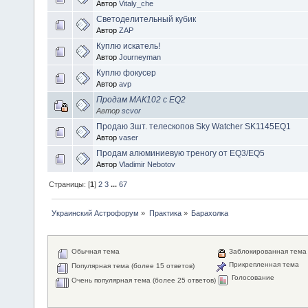
Автор
Vitaly_che
Светоделительный кубик
Автор
ZAP
Куплю искатель!
Автор
Journeyman
Куплю фокусер
Автор
avp
Продам МАК102 с EQ2
Автор
scvor
Продаю 3шт. телескопов Sky Watcher SK1145EQ1
Автор
vaser
Продам алюминиевую треногу от EQ3/EQ5
Автор
Vladimir Nebotov
Страницы: [
1
]
2
3
...
67
Украинский Астрофорум
»
Практика
»
Барахолка
Обычная тема
Заблокированная тема
Прикрепленная тема
Популярная тема (более 15 ответов)
Голосование
Очень популярная тема (более 25 ответов)