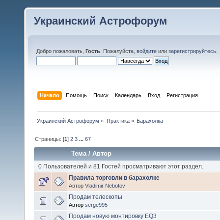
Украинский Астрофорум
Добро пожаловать,
Гость
. Пожалуйста,
войдите
или
зарегистрируйтесь
.
Начало
Помощь
Поиск
Календарь
Вход
Регистрация
Украинский Астрофорум
»
Практика
»
Барахолка
Страницы: [
1
]
2
3
...
67
Тема
/
Автор
0 Пользователей и 81 Гостей просматривают этот раздел.
Правила торговли в барахолке
Автор
Vladimir Nebotov
Продам телескопы
Автор
serge995
Продам новую монтировку EQ3