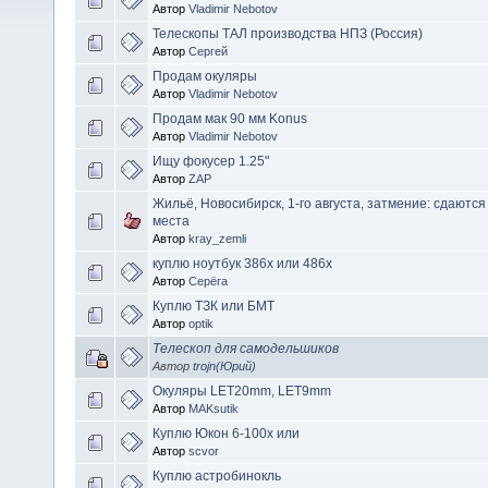
Автор
Vladimir Nebotov
Телескопы ТАЛ производства НПЗ (Россия)
Автор
Сергей
Продам окуляры
Автор
Vladimir Nebotov
Продам мак 90 мм Konus
Автор
Vladimir Nebotov
Ищу фокусер 1.25"
Автор
ZAP
Жильё, Новосибирск, 1-го августа, затмение: сдаются
места
Автор
kray_zemli
куплю ноутбук 386х или 486х
Автор
Серёга
Куплю ТЗК или БМТ
Автор
optik
Телескоп для самодельшиков
Автор
trojn(Юрий)
Окуляры LET20mm, LET9mm
Автор
MAKsutik
Куплю Юкон 6-100х или
Автор
scvor
Куплю астробинокль