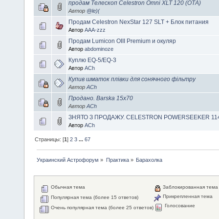
продам Телескоп Celestron Omni XLT 120 (ОТА)
Автор
@le)(
Продам Celestron NexStar 127 SLT + Блок питания
Автор
AAA-zzz
Продам Lumicon OIII Premium и окуляр
Автор
abdominoze
Куплю EQ-5/EQ-3
Автор
ACh
Купив шматок плівки для сонячного фільтру
Автор
ACh
Продано. Barska 15x70
Автор
ACh
ЗНЯТО З ПРОДАЖУ. CELESTRON POWERSEEKER 11
Автор
ACh
Страницы: [
1
]
2
3
...
67
Украинский Астрофорум
»
Практика
»
Барахолка
Обычная тема
Заблокированная тема
Прикрепленная тема
Популярная тема (более 15 ответов)
Голосование
Очень популярная тема (более 25 ответов)