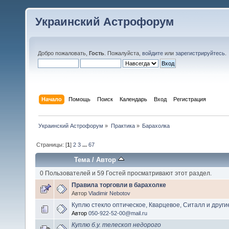
Украинский Астрофорум
Добро пожаловать,
Гость
. Пожалуйста,
войдите
или
зарегистрируйтесь
.
Начало
Помощь
Поиск
Календарь
Вход
Регистрация
Украинский Астрофорум
»
Практика
»
Барахолка
Страницы: [
1
]
2
3
...
67
Тема
/
Автор
0 Пользователей и 59 Гостей просматривают этот раздел.
Правила торговли в барахолке
Автор
Vladimir Nebotov
Куплю стекло оптическое, Кварцевое, Ситалл и другие
Автор
050-922-52-00@mail.ru
Куплю б.у. телескоп недорого