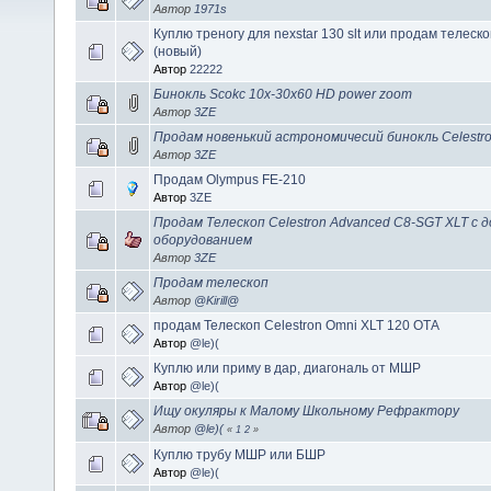
Автор
1971s
Куплю треногу для nexstar 130 slt или продам телеско
(новый)
Автор
22222
Бинокль Scokc 10х-30x60 HD power zoom
Автор
3ZE
Продам новенький астрономичесий бинокль Celestro
Автор
3ZE
Продам Olympus FE-210
Автор
3ZE
Продам Телескоп Celestron Advanced C8-SGT XLT с
оборудованием
Автор
3ZE
Продам телескоп
Автор
@Kirill@
продам Телескоп Celestron Omni XLT 120 ОТА
Автор
@le)(
Куплю или приму в дар, диагональ от МШР
Автор
@le)(
Ищу окуляры к Малому Школьному Рефрактору
Автор
@le)(
«
1
2
»
Куплю трубу МШР или БШР
Автор
@le)(