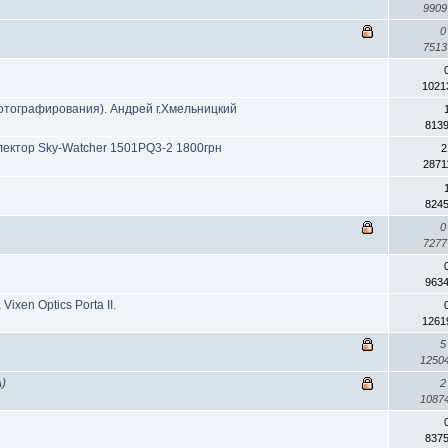
990
0
751
1021
отографирования). Андрей г.Хмельницкий
813
лектор Sky-Watcher 1501PQ3-2 1800грн
2
2871
824
0
727
963
xen Optics Porta II.
1261
5
1250
А)
2
1087
837