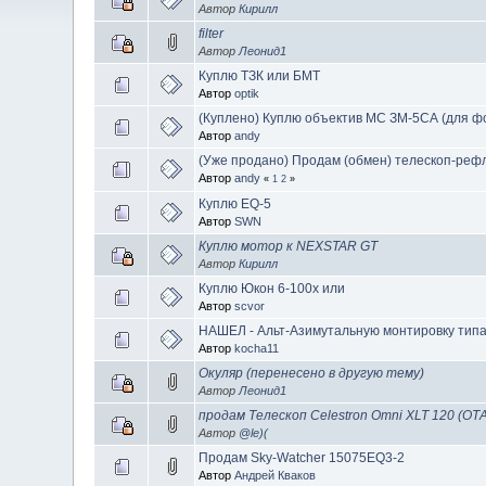
Автор
Кирилл
filter
Автор
Леонид1
Куплю ТЗК или БМТ
Автор
optik
(Куплено) Куплю объектив МС ЗМ-5СА (для ф
Автор
andy
(Уже продано) Продам (обмен) телескоп-реф
Автор
andy
«
1
2
»
Куплю EQ-5
Автор
SWN
Куплю мотор к NEXSTAR GT
Автор
Кирилл
Куплю Юкон 6-100х или
Автор
scvor
НАШЕЛ - Альт-Азимутальную монтировку типа Vi
Автор
kocha11
Окуляр (перенесено в другую тему)
Автор
Леонид1
продам Телескоп Celestron Omni XLT 120 (ОТ
Автор
@le)(
Продам Sky-Watcher 15075EQ3-2
Автор
Андрей Кваков