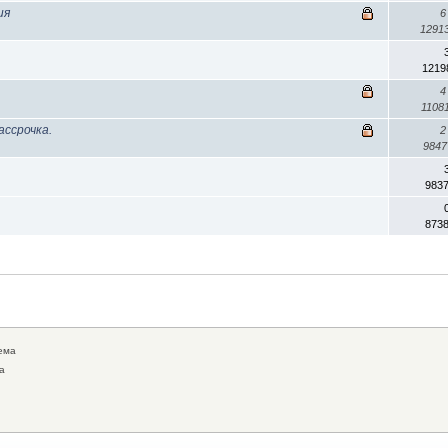
ия
6
1291
1219
4
1108
ассрочка.
2
984
983
873
ема
а