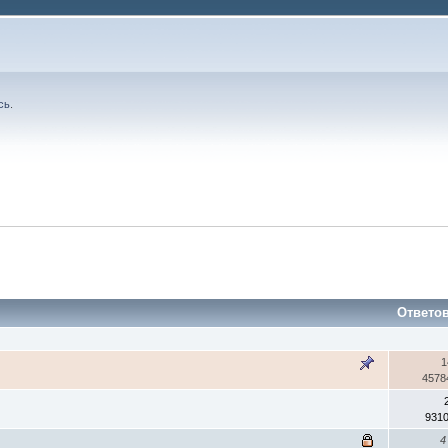
сь
.
Ответо
1
4578
931
4