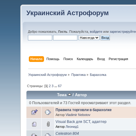
Украинский Астрофорум
Добро пожаловать,
Гость
. Пожалуйста,
войдите
или
зарегистрируйте
Начало
Помощь
Поиск
Календарь
Вход
Регистрация
Украинский Астрофорум
»
Практика
»
Барахолка
Страницы: [
1
]
2
3
...
67
Тема
/
Автор
0 Пользователей и 73 Гостей просматривают этот раздел.
Правила торговли в барахолке
Автор
Vladimir Nebotov
Visual Back для SCT, адаптер
Автор
Леонид1
Celestron 804