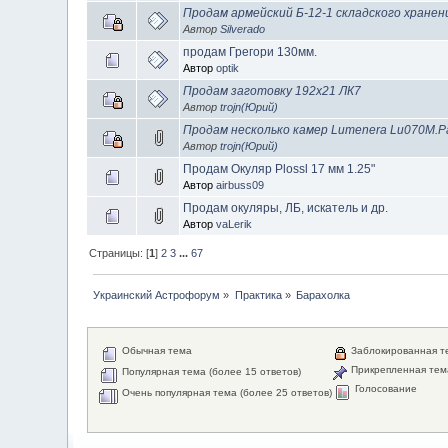
Продам армейский Б-12-1 складского хранен
Автор
Silverado
продам Грегори 130мм.
Автор
optik
Продам заготовку 192х21 ЛК7
Автор
trojn(Юрий)
Продам несколько камер Lumenera Lu070M.Р
Автор
trojn(Юрий)
Продам Окуляр Plossl 17 мм 1.25"
Автор
airbuss09
Продам окуляры, ЛБ, искатель и др.
Автор
vaLerik
Страницы: [
1
]
2
3
...
67
Украинский Астрофорум
»
Практика
»
Барахолка
Обычная тема
Заблокированная т
Прикрепленная тем
Популярная тема (более 15 ответов)
Голосование
Очень популярная тема (более 25 ответов)