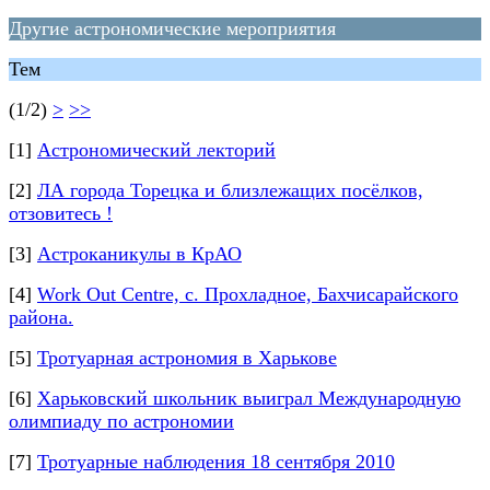
Другие астрономические мероприятия
Тем
(1/2)
>
>>
[1]
Астрономический лекторий
[2]
ЛА города Торецка и близлежащих посёлков,
отзовитесь !
[3]
Астроканикулы в КрАО
[4]
Work Out Centre, с. Прохладное, Бахчисарайского
района.
[5]
Тротуарная астрономия в Харькове
[6]
Харьковский школьник выиграл Международную
олимпиаду по астрономии
[7]
Тротуарные наблюдения 18 сентября 2010