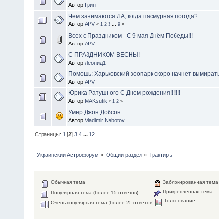
Автор
Грин
Чем занимаются ЛА, когда пасмурная погода?
Автор
APV
«
1
2
3
...
9
»
Всех с Праздником - C 9 мая Днём Победы!!!
Автор
APV
С ПРАЗДНИКОМ ВЕСНЫ!
Автор
Леонид1
Помощь: Харьковский зоопарк скоро начнет вымирать
Автор
APV
Юрика Ратушного С Днем рождения!!!!!!!
Автор
MAKsutik
«
1
2
»
Умер Джон Добсон
Автор
Vladimir Nebotov
Страницы:
1
[
2
]
3
4
...
12
Украинский Астрофорум
»
Общий раздел
»
Трактиръ
Обычная тема
Заблокированная тема
Прикрепленная тема
Популярная тема (более 15 ответов)
Голосование
Очень популярная тема (более 25 ответов)