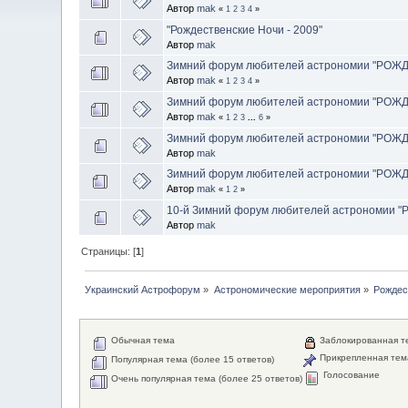
Автор
mak
«
1
2
3
4
»
"Рождественские Ночи - 2009"
Автор
mak
Зимний форум любителей астрономии "РОЖ
Автор
mak
«
1
2
3
4
»
Зимний форум любителей астрономии "РОЖ
Автор
mak
«
1
2
3
...
6
»
Зимний форум любителей астрономии "РОЖ
Автор
mak
Зимний форум любителей астрономии "РОЖ
Автор
mak
«
1
2
»
10-й Зимний форум любителей астрономии
Автор
mak
Страницы: [
1
]
Украинский Астрофорум
»
Астрономические мероприятия
»
Рождес
Обычная тема
Заблокированная т
Прикрепленная тем
Популярная тема (более 15 ответов)
Голосование
Очень популярная тема (более 25 ответов)