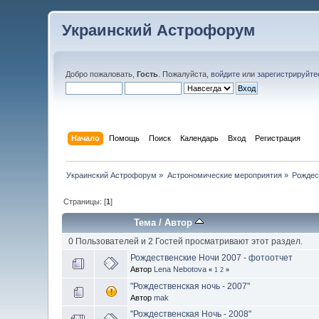
Украинский Астрофорум
Добро пожаловать,
Гость
. Пожалуйста,
войдите
или
зарегистрируйте
Начало
Помощь
Поиск
Календарь
Вход
Регистрация
Украинский Астрофорум
»
Астрономические мероприятия
»
Рождес
Страницы: [
1
]
Тема
/
Автор
0 Пользователей и 2 Гостей просматривают этот раздел.
Рождественские Ночи 2007 - фотоотчет
Автор
Lena Nebotova
«
1
2
»
"Рождественская ночь - 2007"
Автор
mak
"Рождественская Ночь - 2008"