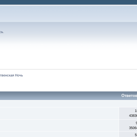
сь
.
твенская Ночь
Ответо
1
4383
3506
5