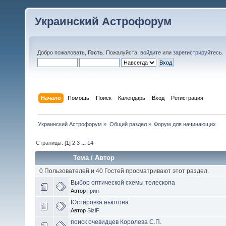
Украинский Астрофорум
Добро пожаловать,
Гость
. Пожалуйста,
войдите
или
зарегистрируйтесь
.
Начало
Помощь
Поиск
Календарь
Вход
Регистрация
Украинский Астрофорум
»
Общий раздел
»
Форум для начинающих
Страницы: [
1
]
2
3
...
14
Тема
/
Автор
0 Пользователей и 40 Гостей просматривают этот раздел.
Выбор оптической схемы телескопа
Автор
Грин
Юстировка ньютона
Автор
SiziF
поиск очевидцев Королева С.П.