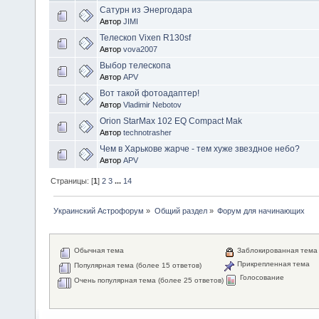
Сатурн из Энергодара
Автор
JIMI
Телескоп Vixen R130sf
Автор
vova2007
Выбор телескопа
Автор
APV
Вот такой фотоадаптер!
Автор
Vladimir Nebotov
Orion StarMax 102 EQ Compact Mak
Автор
technotrasher
Чем в Харькове жарче - тем хуже звездное небо?
Автор
APV
Страницы: [
1
]
2
3
...
14
Украинский Астрофорум
»
Общий раздел
»
Форум для начинающих
Обычная тема
Заблокированная тема
Прикрепленная тема
Популярная тема (более 15 ответов)
Голосование
Очень популярная тема (более 25 ответов)