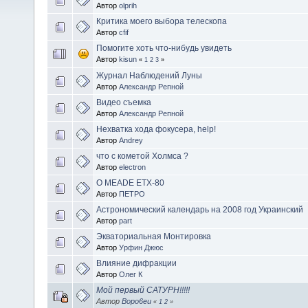
Автор
olprih
Критика моего выбора телескопа
Автор
cfif
Помогите хоть что-нибудь увидеть
Автор
kisun
«
1
2
3
»
Журнал Наблюдений Луны
Автор
Александр Репной
Видео съемка
Автор
Александр Репной
Нехватка хода фокусера, help!
Автор
Andrey
что с кометой Холмса ?
Автор
electron
О MEADE ETX-80
Автор
ПЕТРО
Астрономический календарь на 2008 год Украинский
Автор
part
Экваториальная Монтировка
Автор
Урфин Джюс
Влияние дифракции
Автор
Олег К
Мой первый САТУРН!!!!!
Автор
Bopo6eu
«
1
2
»