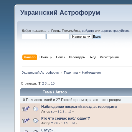
Украинский Астрофорум
Добро пожаловать,
Гость
. Пожалуйста,
войдите
или
зарегистрируйтесь
.
Начало
Помощь
Поиск
Календарь
Вход
Регистрация
Украинский Астрофорум
»
Практика
»
Наблюдения
Страницы: [
1
]
2
3
...
10
Тема
/
Автор
0 Пользователей и 27 Гостей просматривают этот раздел.
Наблюдение покрытий звезд астероидами
Автор
sp
«
1
2
3
...
16
»
Кто что сейчас наблюдает?
Автор
Yurik
«
1
2
3
...
46
»
Сатурн...