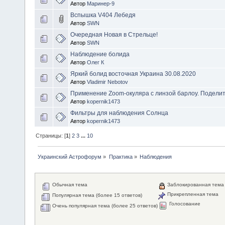
Автор
Маринер-9
Вспышка V404 Лебедя
Автор
SWN
Очередная Новая в Стрельце!
Автор
SWN
Наблюдение болида
Автор
Олег К
Яркий болид восточная Украина 30.08.2020
Автор
Vladimir Nebotov
Применение Zoom-окуляра с линзой барлоу. Поделит
Автор
kopernik1473
Фильтры для наблюдения Солнца
Автор
kopernik1473
Страницы: [
1
]
2
3
...
10
Украинский Астрофорум
»
Практика
»
Наблюдения
Обычная тема
Заблокированная тема
Прикрепленная тема
Популярная тема (более 15 ответов)
Голосование
Очень популярная тема (более 25 ответов)