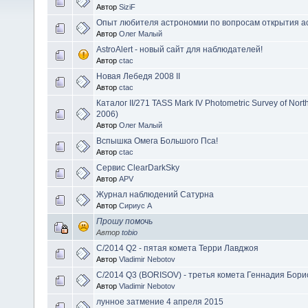
Автор
SiziF
Опыт любителя астрономии по вопросам открытия а
Автор
Олег Малый
AstroAlert - новый сайт для наблюдателей!
Автор
ctac
Новая Лебедя 2008 II
Автор
ctac
Каталог II/271 TASS Mark IV Photometric Survey of Nort
2006)
Автор
Олег Малый
Вспышка Омега Большого Пса!
Автор
ctac
Сервис ClearDarkSky
Автор
APV
Журнал наблюдений Сатурна
Автор
Сириус А
Прошу помочь
Автор
tobio
C/2014 Q2 - пятая комета Терри Лавджоя
Автор
Vladimir Nebotov
C/2014 Q3 (BORISOV) - третья комета Геннадия Бори
Автор
Vladimir Nebotov
лунное затмение 4 апреля 2015