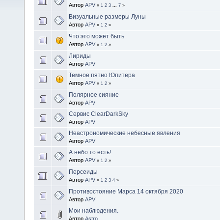
Автор
APV
«
1
2
3
...
7
»
Визуальные размеры Луны
Автор
APV
«
1
2
»
Что это может быть
Автор
APV
«
1
2
»
Лириды
Автор
APV
Темное пятно Юпитера
Автор
APV
«
1
2
»
Полярное сияние
Автор
APV
Сервис ClearDarkSky
Автор
APV
Неастрономические небесные явления
Автор
APV
А небо то есть!
Автор
APV
«
1
2
»
Персеиды
Автор
APV
«
1
2
3
4
»
Противостояние Марса 14 октября 2020
Автор
APV
Мои наблюдения.
Автор
Astro