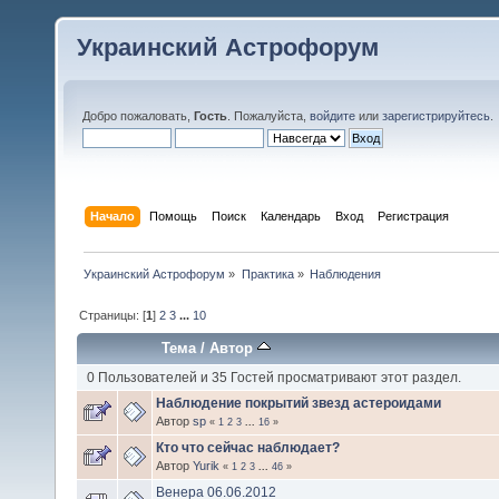
Украинский Астрофорум
Добро пожаловать,
Гость
. Пожалуйста,
войдите
или
зарегистрируйтесь
.
Начало
Помощь
Поиск
Календарь
Вход
Регистрация
Украинский Астрофорум
»
Практика
»
Наблюдения
Страницы: [
1
]
2
3
...
10
Тема
/
Автор
0 Пользователей и 35 Гостей просматривают этот раздел.
Наблюдение покрытий звезд астероидами
Автор
sp
«
1
2
3
...
16
»
Кто что сейчас наблюдает?
Автор
Yurik
«
1
2
3
...
46
»
Венера 06.06.2012