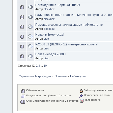
Наблюдения в Шарм Эль Шейх
Автор
blackhaz
Радионаблюдение транзита Млечного Пути на 22.09
Автор
blackhaz
Помощь и советы начинающему наблюдателю
Автор
Bopo6eu
Новая в Змееносце!
Автор
ctac
P/2008 J2 (BESHORE) - интересная комета!
Автор
ctac
Новая Лебедя 2008 II
Автор
ctac
Страницы: [
1
]
2
3
...
10
Украинский Астрофорум
»
Практика
»
Наблюдения
Обычная тема
Заблокированная тема
Прикрепленная тема
Популярная тема (более 15 ответов)
Голосование
Очень популярная тема (более 25 ответов)