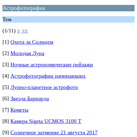
Астрофотография
Тем
(1/11)
>
>>
[1]
Охота за Солнцем
[2]
Молодая Луна
[3]
Ночные астрономические пейзажи
[4]
Астрофотографии начинающих
[5]
Лунно-планетное астрофото
[6]
Звезда Барнарда
[7]
Кометы
[8]
Камера Sigeta UCMOS 3100 T
[9]
Солнечное затмение 21 августа 2017