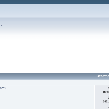
сь
.
Ответо
сти...
1828
1451