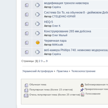
модификация треноги нивелира
Автор
Серёга
Система Go To, на обычном 8 - дюймовом Добс
Автор
СТЕЦЕНКО ЮРИЙ
HEQ-5
Автор
Олег К
Конструирование 265 мм добсона
Автор
Олег Малый
Червячная пара
Автор
MAKsutik
веб-камера Phillips 740. немножко модерниза
Автор
Серёга
Страницы: [
1
]
2
3
...
9
Украинский Астрофорум
»
Практика
»
Телескопостроение
Обычная тема
Заблокированная т
Прикрепленная тем
Популярная тема (более 15 ответов)
Голосование
Очень популярная тема (более 25 ответов)