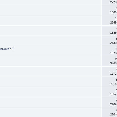
2228
1661
1
2849
1586
2130
иками? :)
1570
2
3966
1777
2118
1657
2102
2204