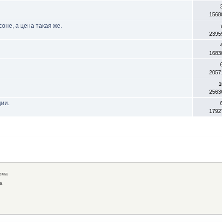
1568
оне, а цена такая же.
2395
1683
2057
1
2563
ции.
1792
ема
а