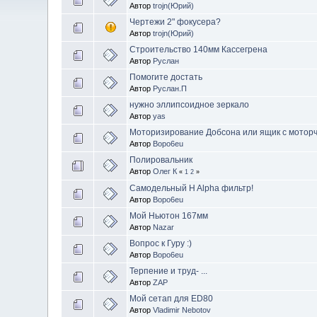
Автор
trojn(Юрий)
Чертежи 2" фокусера?
Автор
trojn(Юрий)
Строительство 140мм Кассегренa
Автор
Руслан
Помогите достать
Автор
Руслан.П
нужно эллипсоидное зеркало
Автор
yas
Моторизирование Добсона или ящик с моторч
Автор
Bopo6eu
Полировальник
Автор
Олег К
«
1
2
»
Самодельный H Alpha фильтр!
Автор
Bopo6eu
Мой Ньютон 167мм
Автор
Nazar
Вопрос к Гуру :)
Автор
Bopo6eu
Терпение и труд- ...
Автор
ZAP
Мой сетап для ED80
Автор
Vladimir Nebotov