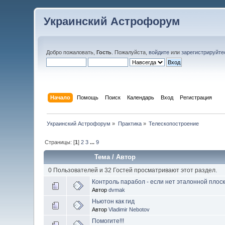
Украинский Астрофорум
Добро пожаловать,
Гость
. Пожалуйста,
войдите
или
зарегистрируйте
Начало
Помощь
Поиск
Календарь
Вход
Регистрация
Украинский Астрофорум
»
Практика
»
Телескопостроение
Страницы: [
1
]
2
3
...
9
Тема
/
Автор
0 Пользователей и 32 Гостей просматривают этот раздел.
Контроль парабол - если нет эталонной плоско
Автор
dvmak
Ньютон как гид
Автор
Vladimir Nebotov
Помогите!!!