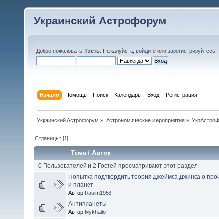
Украинский Астрофорум
Добро пожаловать,
Гость
. Пожалуйста,
войдите
или
зарегистрируйтесь
.
Начало
Помощь
Поиск
Календарь
Вход
Регистрация
Украинский Астрофорум
»
Астрономические мероприятия
»
УкрАстро
Страницы: [
1
]
Тема
/
Автор
0 Пользователей и 2 Гостей просматривают этот раздел.
Попытка подтвердить теория Джеймса Джинса о про
и планет
Автор
Rasim1953
Антипланеты
Автор
Mykhailo