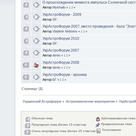
О происхождении момента импульса Солнечной сис
Автор
Mykhailo
«
1
2
»
УкрАстроФорум - 2009
Автор
DF
УкрАстроФорум-2007, место проведения - база "Элат
Автор
Vladimir Nebotov
«
1
2
»
УкрАстроФорум 2010
Автор
DF
УкрАстроФорум 2007
Автор
denis
«
1
2
»
УкрАстроФорум 2008
Автор
denis
«
1
2
»
УкрАстроФорум - хроника
Автор
БГ
«
1
2
»
Страницы: [
1
]
Украинский Астрофорум
»
Астрономические мероприятия
»
УкрАстро
Обычная тема
Заблокированная тема
Прикрепленная тема
Популярная тема (более 15 ответов)
Голосование
Очень популярная тема (более 25 ответов)