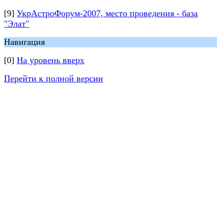
[9]
УкрАстроФорум-2007, место проведения - база
"Элат"
Навигация
[0]
На уровень вверх
Перейти к полной версии