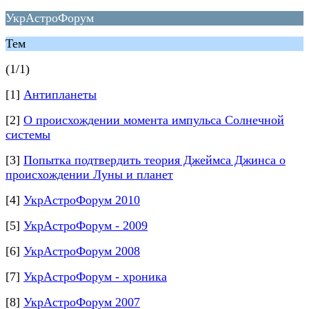
УкрАстроФорум
Тем
(1/1)
[1]
Антипланеты
[2]
О происхождении момента импульса Солнечной
системы
[3]
Попытка подтвердить теория Джеймса Джинса о
происхождении Луны и планет
[4]
УкрАстроФорум 2010
[5]
УкрАстроФорум - 2009
[6]
УкрАстроФорум 2008
[7]
УкрАстроФорум - хроника
[8]
УкрАстроФорум 2007