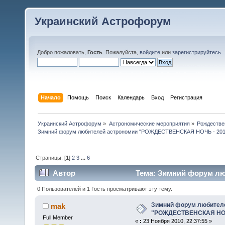
Украинский Астрофорум
Добро пожаловать,
Гость
. Пожалуйста,
войдите
или
зарегистрируйтесь
.
Начало
Помощь
Поиск
Календарь
Вход
Регистрация
Украинский Астрофорум
»
Астрономические мероприятия
»
Рождестве
Зимний форум любителей астрономии "РОЖДЕСТВЕНСКАЯ НОЧЬ - 201
Страницы: [
1
]
2
3
...
6
Автор
Тема: Зимний форум л
(Прочитано 112496 раз)
0 Пользователей и 1 Гость просматривают эту тему.
Зимний форум любител
mak
"РОЖДЕСТВЕНСКАЯ НОЧ
Full Member
«
:
23 Ноября 2010, 22:37:55 »