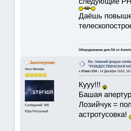
следующие РН 
Даёшь повыше
телескопостро
Оборудование для ЛА от Asteri
Re: Зимний форум люби
Journeyman
"РОЖДЕСТВЕНСКАЯ НОЧ
Hero Member
«
Ответ #14 :
14 Декабря 2010, 16:
Кууу!!!
Башая апертур
Лозийчук = по
Сообщений: 985
Юра Ратушный
астротусовка!