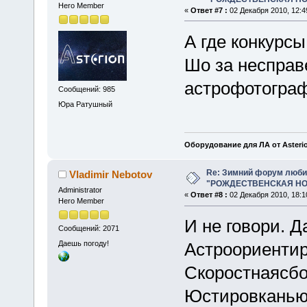
Hero Member
«
Ответ #7 :
02 Декабря 2010, 12:4
А где конкурс
Шо за несправ
астрофотограф
Сообщений: 985
Юра Ратушный
Оборудование для ЛА от Asteri
Re: Зимний форум люби
Vladimir Nebotov
"РОЖДЕСТВЕНСКАЯ НОЧ
Administrator
«
Ответ #8 :
02 Декабря 2010, 18:1
Hero Member
И не говори. Д
Сообщений: 2071
Даешь погоду!
Астроориенти
Скоростнаясб
Юстировканью