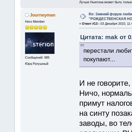
Лучше Ньютона может быть тольк
Re: Зимний форум люби
Journeyman
"РОЖДЕСТВЕНСКАЯ НОЧ
Hero Member
«
Ответ #13 :
03 Декабря 2010, 11:
Цитата: mak от 0
перестали любит
покупают...
Сообщений: 985
Юра Ратушный
И не говорите,
Ничо, нормаль
примут налогов
на синту позак
заводы, во те