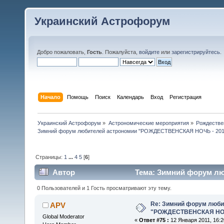
Украинский Астрофорум
Добро пожаловать,
Гость
. Пожалуйста,
войдите
или
зарегистрируйтесь
.
Начало
Помощь
Поиск
Календарь
Вход
Регистрация
Украинский Астрофорум
»
Астрономические мероприятия
»
Рождестве
Зимний форум любителей астрономии "РОЖДЕСТВЕНСКАЯ НОЧЬ - 201
Страницы:
1
...
4
5
[
6
]
Автор
Тема: Зимний форум л
(Прочитано 112420 раз)
0 Пользователей и 1 Гость просматривают эту тему.
Re: Зимний форум люби
APV
"РОЖДЕСТВЕНСКАЯ НОЧ
Global Moderator
«
Ответ #75 :
12 Января 2011, 16:2