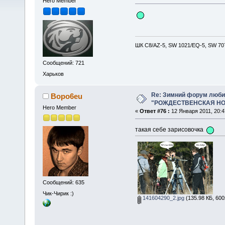
Hero Member
ШК С8/AZ-5, SW 1021/EQ-5, SW 707
Сообщений: 721
Харьков
Re: Зимний форум люби
Bopo6eu
"РОЖДЕСТВЕНСКАЯ НОЧ
Hero Member
«
Ответ #76 :
12 Января 2011, 20:4
такая себе зарисовочка
Сообщений: 635
Чик-Чирик :)
141604290_2.jpg
(135.98 КБ, 600