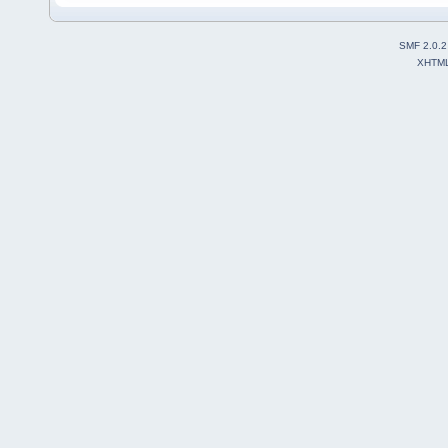
SMF 2.0.2
XHTM