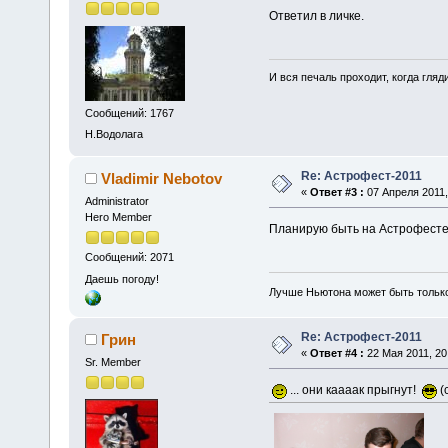
Ответил в личке.
И вся печаль проходит, когда гля
Сообщений: 1767
Н.Водолага
Re: Астрофест-2011
Vladimir Nebotov
«
Ответ #3 :
07 Апреля 2011,
Administrator
Hero Member
Планирую быть на Астрофесте-
Сообщений: 2071
Даешь погоду!
Лучше Ньютона может быть тольк
Re: Астрофест-2011
Грин
«
Ответ #4 :
22 Мая 2011, 20
Sr. Member
... они каааак прыгнут!
(