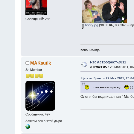
Сообщений: 266
bobry.jpg
(90.03 КБ, 900x675 - п
Кенон 350Да
Re: Астрофест-2011
MAKsutik
«
Ответ #5 :
23 Мая 2011, 06
Sr. Member
Цитата: Грин от 22 Мая 2011, 20:04
... они каааак прыгнут!
(с)
Олег я бы подписал так " Мы б
Сообщений: 497
Зажгем рок в этой дыре...