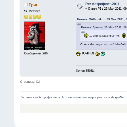
Re: Астрофест-2011
Грин
«
Ответ #6 :
23 Мая 2011, 09
Sr. Member
Цитата: MAKsutik от 23 Мая 2011, 
Цитата: Грин от 22 Мая 2011, 20
... они каааак прыгнут!
Олег я бы подписал так " Мы боб
ТОЧНО!
Сообщений: 266
Кенон 350Да
Страницы: [
1
]
Украинский Астрофорум
»
Астрономические мероприятия
»
АстроФест