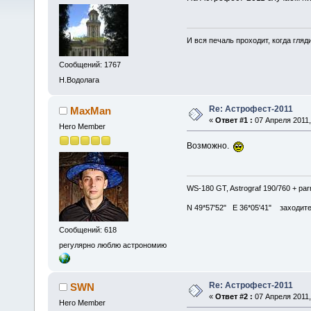
И вся печаль проходит, когда гля
Сообщений: 1767
Н.Водолага
Re: Астрофест-2011
MaxMan
«
Ответ #1 :
07 Апреля 2011,
Hero Member
Возможно.
WS-180 GT, Astrograf 190/760 + pa
N 49*57'52" E 36*05'41" заходите в
Сообщений: 618
регулярно люблю астрономию
Re: Астрофест-2011
SWN
«
Ответ #2 :
07 Апреля 2011,
Hero Member