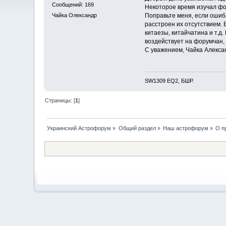
Сообщений: 169
Некоторое время изучал фо
Поправьте меня, если ошиба
Чайка Олександр
расстроен их отсутствием.
китаезы, китайчатина и т.д
воздействует на форумчан,
С уважением, Чайка Алекса
SW1309 EQ2, БШР.
Страницы: [
1
]
Украинский Астрофорум
»
Общий раздел
»
Наш астрофорум
»
О п