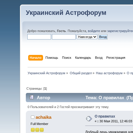
Украинский Астрофорум
Добро пожаловать,
Гость
. Пожалуйста,
войдите
или
зарегистрируйте
Начало
Помощь
Поиск
Календарь
Вход
Регистрация
Украинский Астрофорум
»
Общий раздел
»
Наш астрофорум
»
О п
Страницы: [
1
]
Автор
Тема: О правилах (Пр
0 Пользователей и 2 Гостей просматривают эту тему.
О правилах
achaika
«
:
30 Мая 2011, 12:46:03
Full Member
Добрый день уважаемая ад