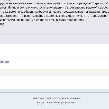
рум и не нашел на нем правил, кроме правил продажи в разделе "Барахолка".
юсь. Лично я считаю, что отсутствие правил - свидетельство высокой самоо
 В тоже время в сообщениях форумчан часто проскальзывают выражения амер
. Мне кажется, что использование подобных терминов - путь, к нетерпимости
 использующих подобные обороты речи в своих сообщениях.
ндр.
равилах
SMF 2.0.2
|
SMF © 2011
,
Simple Machines
XHTML
RSS
Мобильная версия