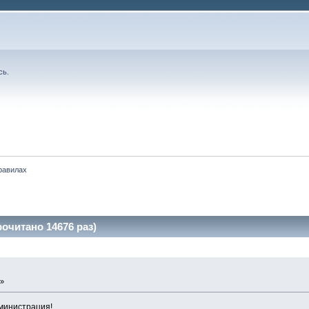
сь
.
равилах
очитано 14676 раз)
 »
министрация!