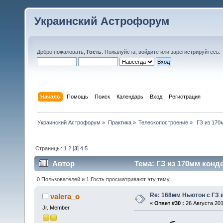
Украинский Астрофорум
Добро пожаловать,
Гость
. Пожалуйста,
войдите
или
зарегистрируйтесь
.
Начало
Помощь
Поиск
Календарь
Вход
Регистрация
Украинский Астрофорум
»
Практика
»
Телескопостроение
»
 ГЗ из 170
Страницы:
1
2
[
3
]
4
5
Автор
Тема: ГЗ из 170мм конде
0 Пользователей и 1 Гость просматривают эту тему.
Re: 168мм Ньютон с ГЗ 
valera_o
«
Ответ #30 :
26 Августа 201
Jr. Member