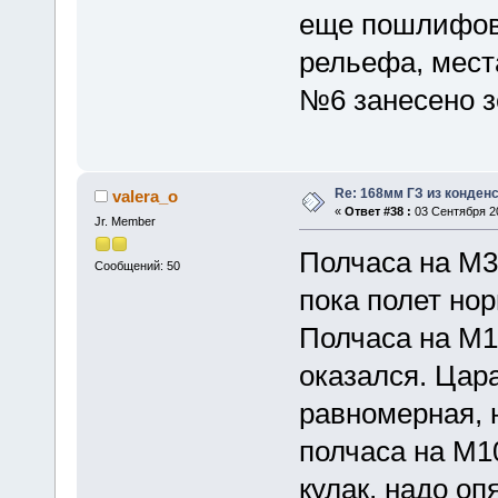
еще пошлифова
рельефа, мест
№6 занесено зе
Re: 168мм ГЗ из конден
valera_o
«
Ответ #38 :
03 Сентября 20
Jr. Member
Полчаса на М3
Сообщений: 50
пока полет но
Полчаса на М1
оказался. Цар
равномерная, 
полчаса на М1
кулак, надо о