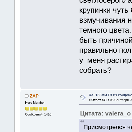
светлосерого 
крупинки чуть
взмучивания н
темного цвета.
быть причиной
правильно пол
у меня растира
собрать?
Re: 168мм ГЗ из конден
ZAP
«
Ответ #41 :
05 Сентября 20
Hero Member
Цитата: valera_o 
Сообщений: 1410
Присмотрелся че