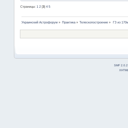
Страницы:
1
2
[
3
]
4
5
Украинский Астрофорум
»
Практика
»
Телескопостроение
»
 ГЗ из 170
SMF 2.0.2
XHTM