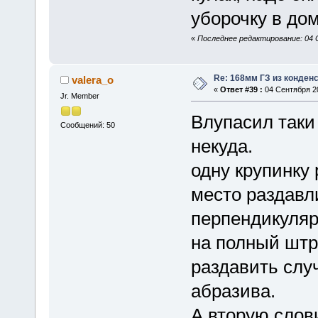
уборочку в до
«
Последнее редактирование: 04 С
Re: 168мм ГЗ из конден
valera_o
«
Ответ #39 :
04 Сентября 20
Jr. Member
Влупасил таки
Сообщений: 50
некуда.
одну крупинку
место раздавл
перпендикуляр
на полный штр
раздавить слу
абразива.
А вторую слови