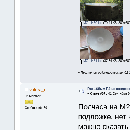
IMG_4450.jpg
(70.44 КБ, 800x600
IMG_4451.jpg
(37.36 КБ, 800x600
«
Последнее редактирование: 02 С
Re: 168мм ГЗ из конден
valera_o
«
Ответ #37 :
02 Сентября 20
Jr. Member
Полчаса на М2
Сообщений: 50
подложке, нет
можно сказать 