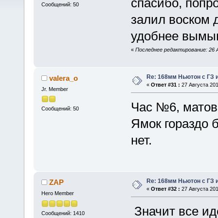
спасибо, попр
Сообщений: 50
залил воском 
удобнее вымы
«
Последнее редактирование: 26 А
Re: 168мм Ньютон с ГЗ 
valera_o
«
Ответ #31 :
27 Августа 201
Jr. Member
Час №6, матов
Сообщений: 50
Ямок гораздо 
нет.
Re: 168мм Ньютон с ГЗ 
ZAP
«
Ответ #32 :
27 Августа 201
Hero Member
Значит все ид
Сообщений: 1410