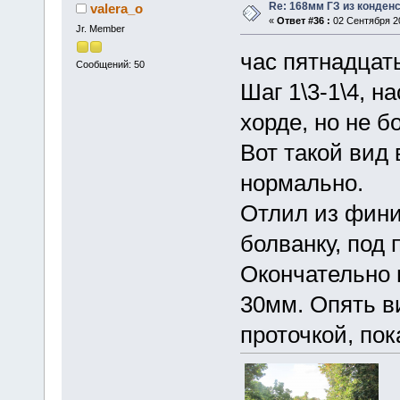
Re: 168мм ГЗ из конден
valera_o
«
Ответ #36 :
02 Сентября 20
Jr. Member
час пятнадцат
Сообщений: 50
Шаг 1\3-1\4, н
хорде, но не б
Вот такой вид 
нормально.
Отлил из фин
болванку, под 
Окончательно 
30мм. Опять в
проточкой, пок