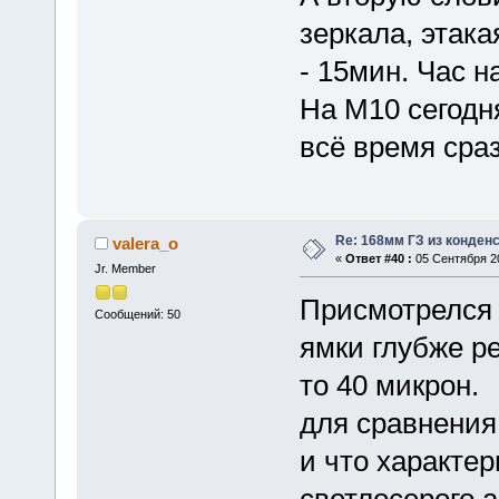
зеркала, этак
- 15мин. Час н
На М10 сегодня
всё время сраз
Re: 168мм ГЗ из конден
valera_o
«
Ответ #40 :
05 Сентября 20
Jr. Member
Присмотрелся 
Сообщений: 50
ямки глубже р
то 40 микрон.
для сравнения
и что характе