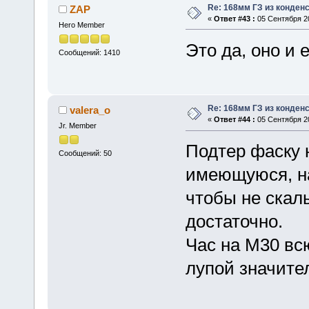
Re: 168мм ГЗ из конден
ZAP
«
Ответ #43 :
05 Сентября 20
Hero Member
Это да, оно и
Сообщений: 1410
Re: 168мм ГЗ из конден
valera_o
«
Ответ #44 :
05 Сентября 20
Jr. Member
Подтер фаску 
Сообщений: 50
имеющуюся, на
чтобы не скал
достаточно.
Час на М30 вс
лупой значите