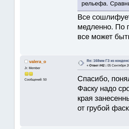
рельефа. Сравни
Все сошлифует
медленно. По 
все может бы
Re: 168мм ГЗ из конден
valera_o
«
Ответ #42 :
05 Сентября 20
Jr. Member
Спасибо, поня
Сообщений: 50
Фаску надо сро
края занесенн
от грубой фаск