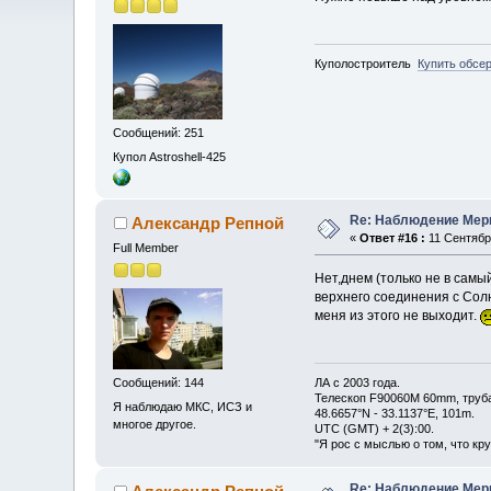
Куполостроитель
Купить обсе
Сообщений: 251
Купол Astroshell-425
Re: Наблюдение Мер
Александр Репной
«
Ответ #16 :
11 Сентября
Full Member
Нет,днем (только не в самы
верхнего соединения с Сол
меня из этого не выходит.
ЛА с 2003 года.
Сообщений: 144
Телескоп F90060M 60mm, труб
Я наблюдаю МКС, ИСЗ и
48.6657°N - 33.1137°E, 101m.
многое другое.
UTC (GMT) + 2(3):00.
"Я рос с мыслью о том, что кр
Re: Наблюдение Мер