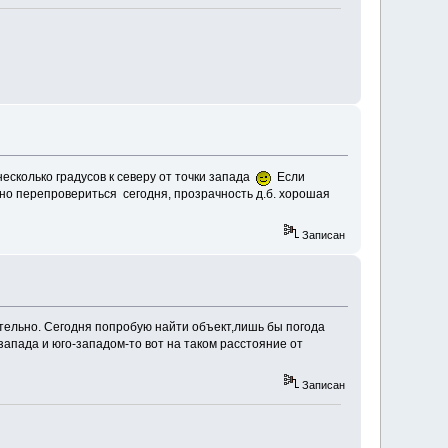
несколько градусов к северу от точки запада
Если
ожно перепровериться сегодня, прозрачность д.б. хорошая
Записан
ительно. Сегодня попробую найти объект,лишь бы погода
запада и юго-западом-то вот на таком расстояние от
Записан