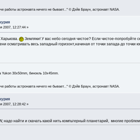
уче работы астронавта ничего не бывает..." © Дэйв Браун, астронавт NASA.
курия
 2007, 12:27:44 »
з Харькова.
Земляки! У вас небо сегодня чистое? Если чистое-попробуйте се
ени осматривать весь западный горизонт,начиная от точки запада-до точки ю
а Yukon 30x50mm, бинокль 10x45mm.
уче работы астронавта ничего не бывает..." © Дэйв Браун, астронавт NASA.
курия
 2007, 12:28:42 »
W, надо найти и скачать какой нить компьтерный планетарий, многие пробле