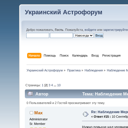
Украинский Астрофорум
Добро пожаловать,
Гость
. Пожалуйста,
войдите
или
зарегистрируйте
Начало
Помощь
Поиск
Календарь
Вход
Регистрация
Украинский Астрофорум
»
Практика
»
Наблюдения
»
Наблюдение 
Страницы:
1
[
2
]
3
4
...
10
Автор
Тема: Наблюдение Ме
0 Пользователей и 2 Гостей просматривают эту тему.
Re: Наблюдение Мер
Max
«
Ответ #15 :
10 Сентября
Administrator
Sr. Member
Нужно повыше над уровнем 