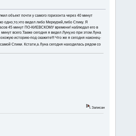
жил объект почти у самого горизонта через 40 минут
ко одно,то,что видел либо Меркурий,либо Спику. Я
 часов 45 минут ПО-КИЕВСКОМУ времени! наблюдал его в
минут всего.Также сегодня я видел Луну,но при этом Луна
охожую историю-под скажите!!! Что же я сегодня наконец-
самой Спики. Кстати,а Луна сегодня находилась рядом со
Записан