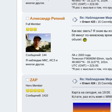
48.6657°N - 33.1137°E, 101m.
многое другое.
UTC (GMT) + 2(3):00.
"Я рос с мыслью о том, что кр
Re: Наблюдение Мер
Александр Репной
«
Ответ #23 :
15 Сентября
Full Member
Как вас звать? Я знаю вы и
00 минут по-киевскому врем
объект.
ЛА с 2003 года.
Сообщений: 144
Телескоп F90060M 60mm, труб
Я наблюдаю МКС, ИСЗ и
48.6657°N - 33.1137°E, 101m.
многое другое.
UTC (GMT) + 2(3):00.
"Я рос с мыслью о том, что кр
Re: Наблюдение Мер
ZAP
«
Ответ #24 :
15 Сентября
Hero Member
Карта на сегодня, на 19:00.
Сообщений: 1410
Кстати, раз есть комп с WW