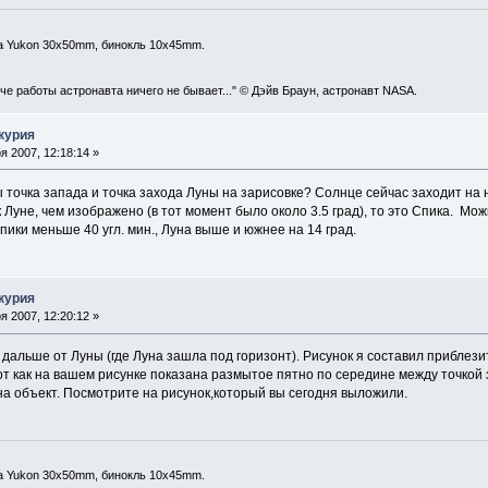
а Yukon 30x50mm, бинокль 10x45mm.
уче работы астронавта ничего не бывает..." © Дэйв Браун, астронавт NASA.
курия
 2007, 12:18:14 »
 точка запада и точка захода Луны на зарисовке? Солнце сейчас заходит на 
 Луне, чем изображено (в тот момент было около 3.5 град), то это Спика. М
пики меньше 40 угл. мин., Луна выше и южнее на 14 град.
курия
 2007, 12:20:12 »
дальше от Луны (где Луна зашла под горизонт). Рисунок я составил приблез
т как на вашем рисунке показана размытое пятно по середине между точкой 
на объект. Посмотрите на рисунок,который вы сегодня выложили.
а Yukon 30x50mm, бинокль 10x45mm.