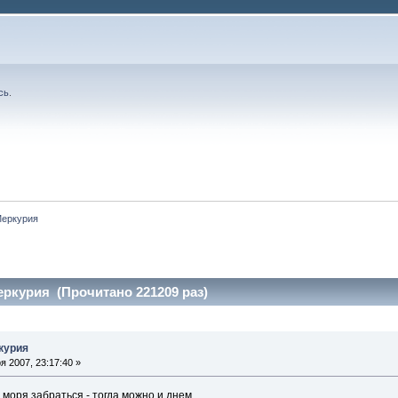
сь
.
Меркурия
ркурия (Прочитано 221209 раз)
курия
 2007, 23:17:40 »
моря забраться - тогда можно и днем.