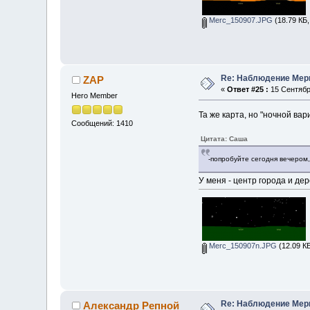
Merc_150907.JPG
(18.79 КБ,
Re: Наблюдение Мер
ZAP
«
Ответ #25 :
15 Сентября
Hero Member
Та же карта, но "ночной вар
Сообщений: 1410
Цитата: Саша
-попробуйте сегодня вечером,
У меня - центр города и дер
Merc_150907n.JPG
(12.09 КБ
Re: Наблюдение Мер
Александр Репной