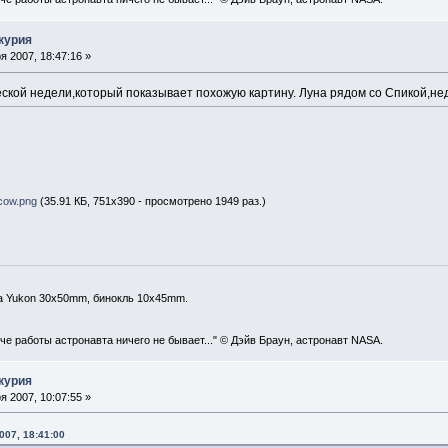
курия
 2007, 18:47:16 »
еской недели,который показывает похожую картину. Луна рядом со Спикой,не
cow.png
(35.91 КБ, 751x390 - просмотрено 1949 раз.)
а Yukon 30x50mm, бинокль 10x45mm.
уче работы астронавта ничего не бывает..." © Дэйв Браун, астронавт NASA.
курия
 2007, 10:07:55 »
007, 18:41:00