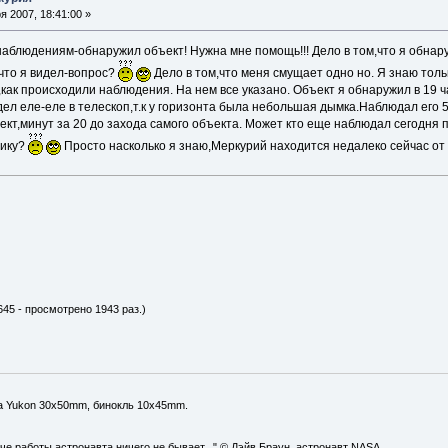
 2007, 18:41:00 »
аблюдениям-обнаружил объект! Нужна мне помощь!!! Дело в том,что я обнару
 что я видел-вопрос?
Дело в том,что меня смущает одно но. Я знаю толь
,как происходили наблюдения. На нем все указано. Объект я обнаружил в 19
ел еле-еле в телескоп,т.к у горизонта была небольшая дымка.Наблюдал его 5 
кт,минут за 20 до захода самого объекта. Может кто еще наблюдал сегодня п
пику?
Просто насколько я знаю,Меркурий находится недалеко сейчас от 
645 - просмотрено 1943 раз.)
а Yukon 30x50mm, бинокль 10x45mm.
уче работы астронавта ничего не бывает..." © Дэйв Браун, астронавт NASA.