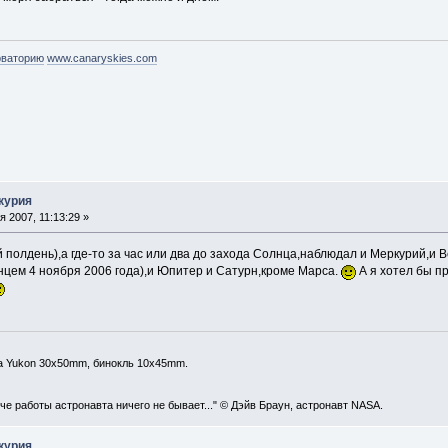
рваторию
www.canaryskies.com
курия
 2007, 11:13:29 »
й полдень),а где-то за час или два до захода Солнца,наблюдал и Меркурий,и
нцем 4 ноября 2006 года),и Юпитер и Сатурн,кроме Марса.
А я хотел бы п
а Yukon 30x50mm, бинокль 10x45mm.
уче работы астронавта ничего не бывает..." © Дэйв Браун, астронавт NASA.
курия