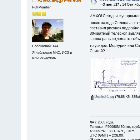
Александр Репной
«
Ответ #17 :
14 Сентября
Full Member
ИМХО! Сегодня с упорным н
после захода Солнца,а вот
составил рисунок подробно
30-кратный телескоп,выгляд
зашла раньше,чем этот объе
то увидел: Меркурий или С
Сообщений: 144
Спикой?
Я наблюдаю МКС, ИСЗ и
многое другое.
Untitled-1.jpg
(79.88 КБ, 835x
ЛА с 2003 года.
Телескоп F90060M 60mm, труб
48.6657°N - 33.1137°E, 101m.
UTC (GMT) + 2(3):00.
"Я рос с мыслью о том, что кр