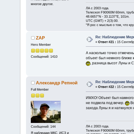
многое другое.
ЛА с 2003 года.
Телескоп F90060M 60mm, труб
48.6657°N - 33.1137°E, 101m.
UTC (GMT) + 2(3):00.
"Я рос с мыслью о том, что кр
Re: Наблюдение Мер
ZAP
«
Ответ #21 :
15 Сентября
Hero Member
А насколько точно отмечены
Сообщений: 1410
объект был немного ближе к
, разница высот Луны и С
Re: Наблюдение Мер
Александр Репной
«
Ответ #22 :
15 Сентября
Full Member
ИМХО! Объект был намного 
не подвела под вечер.
Во
захода Луны я и наткнулся 
ЛА с 2003 года.
Сообщений: 144
Телескоп F90060M 60mm, труб
Я наблюдаю МКС, ИСЗ и