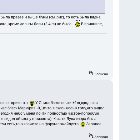
 была правее и выше Луны (см. рис), то есть была видна
ого, кроме дельты Девы (3.4 m) не было...
В принципе,
Записан
возле горизонта.
У Спики блеск почти +1m,вряд ли я
час блеск Меркурия -0,1m-то я склоняюсь к тому,что видел
 Сегодня небо у меня почти полностью чистое-попробую
 я видел объект у горизонта). Кстати,Луна вчера была
Если есть,то выложите на форум пожайлуста.
Заранее
Записан