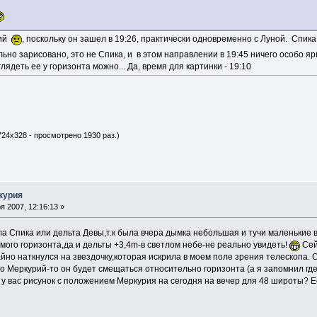
рий
, поскольку он зашел в 19:26, практически одновременно с Луной. Спика
ьно зарисовано, это не Спика, и в этом направлении в 19:45 ничего особо ярк
глядеть ее у горизонта можно... Да, время для картинки - 19:10
724x328 - просмотрено 1930 раз.)
курия
 2007, 12:16:13 »
ла Спика или дельта Девы,т.к была вчера дымка небольшая и тучи маленькие 
амого горизонта,да и дельты +3,4m-в светлом небе-не реально увидеть!
Сей
йно наткнулся на звездочку,которая искрила в моем поле зрения телескопа.
то Меркурий-то он будет смещаться относительно горизонта (а я запомнил где
 у вас рисунок с положением Меркурия на сегодня на вечер для 48 широты? 