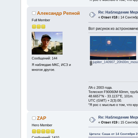
Re: Наблюдение Мер
Александр Репной
«
Ответ #18 :
14 Сентября
Full Member
Вот рисунок из астрономич
Сообщений: 144
jupiter_140907_20h00m_mos
Я наблюдаю МКС, ИСЗ и
многое другое.
ЛА с 2003 года.
Телескоп F90060M 60mm, труб
48.6657°N - 33.1137°E, 101m.
UTC (GMT) + 2(3):00.
"Я рос с мыслью о том, что кр
Re: Наблюдение Мер
ZAP
«
Ответ #19 :
15 Сентября
Hero Member
Цитата: Саша от 14 Сентября 2
Сообщений: 1410