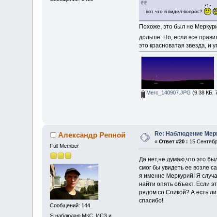
вот что я видел-вопрос?
Похоже, это был не Мерку
дольше. Но, если все правил
это красноватая звезда, и у
Merc_140907.JPG
(9.38 КБ, 
Re: Наблюдение Мер
Александр Репной
«
Ответ #20 :
15 Сентября
Full Member
Да нет,не думаю,что это бы
смог бы увидеть ее возле с
я именно Меркурий! Я случа
найти опять объект. Если э
рядом со Спикой? А есть ли
спасибо!
Сообщений: 144
Я наблюдаю МКС, ИСЗ и