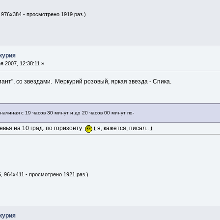
 976x384 - просмотрено 1919 раз.)
курия
 2007, 12:38:11 »
иант", со звездами. Меркурий розовый, яркая звезда - Спика.
начиная с 19 часов 30 минут и до 20 часов 00 минут по-
евья на 10 град. по горизонту
( я, кажется, писал.. )
, 964x411 - просмотрено 1921 раз.)
курия