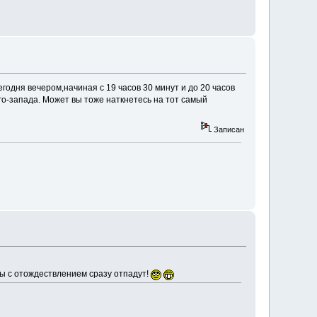
годня вечером,начиная с 19 часов 30 минут и до 20 часов
го-запада. Может вы тоже наткнетесь на тот самый
Записан
мы с отождествлением сразу отпадут!