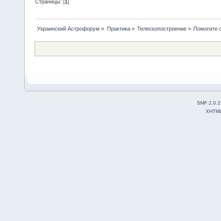
Страницы: [
1
]
Украинский Астрофорум
»
Практика
»
Телескопостроение
»
Помогите 
SMF 2.0.2
XHTM