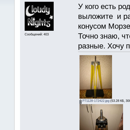
У кого есть ро
выложите и ра
конусом Морзе
Точно знаю, ч
Сообщений: 403
разные. Хочу 
P71128-172422.jpg
(53.28 КБ, 30