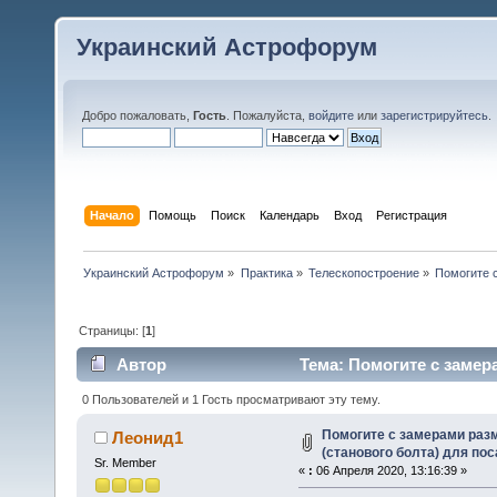
Украинский Астрофорум
Добро пожаловать,
Гость
. Пожалуйста,
войдите
или
зарегистрируйтесь
.
Начало
Помощь
Поиск
Календарь
Вход
Регистрация
Украинский Астрофорум
»
Практика
»
Телескопостроение
»
Помогите 
Страницы: [
1
]
Автор
Тема: Помогите с замер
монтировки БШР (Прочитано 15436 раз)
0 Пользователей и 1 Гость просматривают эту тему.
Помогите с замерами раз
Леонид1
(станового болта) для по
Sr. Member
«
:
06 Апреля 2020, 13:16:39 »