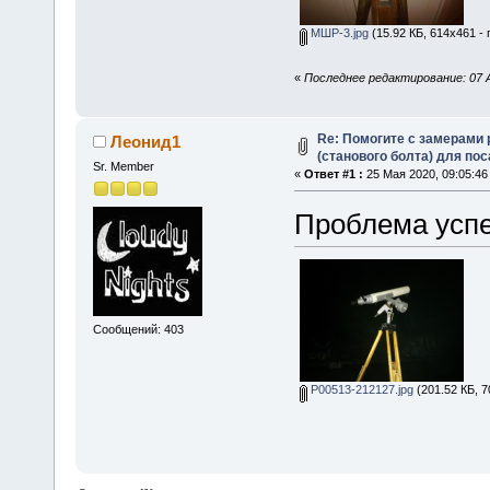
МШР-3.jpg
(15.92 КБ, 614x461 -
«
Последнее редактирование: 07 А
Re: Помогите с замерами
Леонид1
(станового болта) для по
Sr. Member
«
Ответ #1 :
25 Мая 2020, 09:05:46
Проблема усп
Сообщений: 403
P00513-212127.jpg
(201.52 КБ, 7