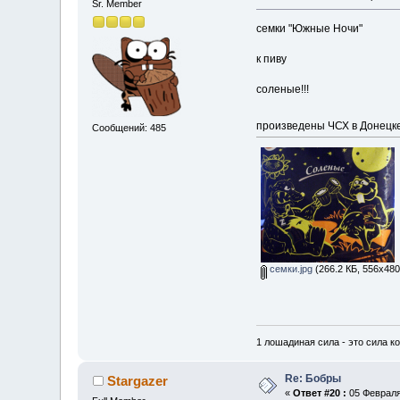
Sr. Member
семки "Южные Ночи"
к пиву
соленые!!!
произведены ЧСХ в Донецке!
Сообщений: 485
семки.jpg
(266.2 КБ, 556x480
1 лошадиная сила - это сила к
Re: Бобры
Stargazer
«
Ответ #20 :
05 Февраля 