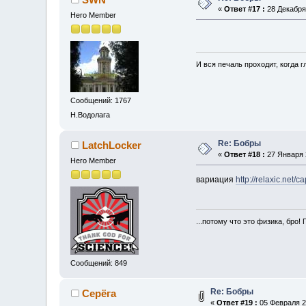
«
Ответ #17 :
28 Декабря 
Hero Member
И вся печаль проходит, когда 
Сообщений: 1767
Н.Водолага
Re: Бобры
LatchLocker
«
Ответ #18 :
27 Января 2
Hero Member
вариация
http://relaxic.net/c
...потому что это физика, бро! 
Сообщений: 849
Re: Бобры
Серёга
«
Ответ #19 :
05 Февраля 20