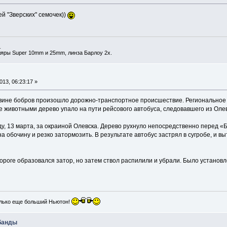
й "Зверских" семочек))
_
ляры Super 10mm и 25mm, линза Барлоу 2х.
13, 06:23:17 »
 вине бобров произошло дорожно-транспортное происшествие. Региональное
 животными дерево упало на пути рейсового автобуса, следовавшего из Олев
у, 13 марта, за окраиной Олевска. Дерево рухнуло непосредственно перед «Б
 обочину и резко затормозить. В результате автобус застрял в сугробе, и в
ороге образовался затор, но затем ствол распилили и убрали. Было установл
лько еще больший Ньютон!
абанды