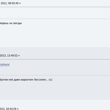
2012, 08:50:49 »
глядишь на звезды
013, 13:49:02 »
apybara/
Против неё даже маркетинг бессилен... (с)
13, 18:44:29 »