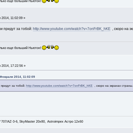
лько еще больший Ньютон!
2014, 11:02:09 »
и придут за тобой:
http://www.youtube.com/watch?v=7onFrBK_hKE
, скоро на э
лько еще больший Ньютон!
2014, 17:22:56 »
 Февраля 2014, 11:02:09
 придут за тобой:
http://www.youtube.com/watch?v=7onFrBK_hKE
, скоро на экранах страны
707/AZ-3-6, SkyMaster 20x80, Astroimpex Астро 12х60