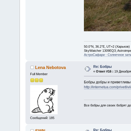
50.0°N, 36.2°E, UT+2 (Харьков)
SkyWatcher 1309EQ3; Astroimp
АстроСафари - Солнечное зат
Re: Бобры
Lena Nebotova
«
Ответ #16 :
19 Декабря 
Full Member
Бобры добры и приветлив
http://internetua.com/privetliv
Все бобры для своих бобрят д
Сообщений: 185
Re: Бобры
SWN