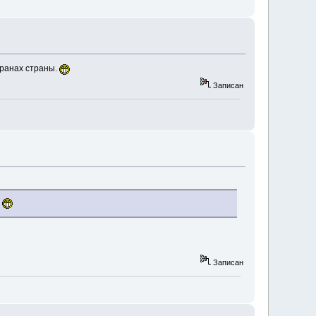
кранах страны.
Записан
.
Записан