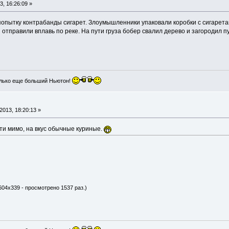
, 16:26:09 »
попытку контрабанды сигарет. Злоумышленники упаковали коробки с сигарета
отправили вплавь по реке. На пути груза бобер свалил дерево и загородил п
лько еще больший Ньютон!
013, 18:20:13 »
йти мимо, на вкус обычные куриные.
604x339 - просмотрено 1537 раз.)