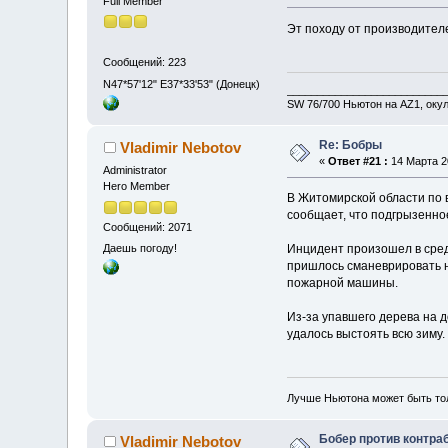
Full Member
Эт походу от производителе
Сообщений: 223
N47*57'12" E37*33'53" (Донецк)
__________________________
SW 76/700 Ньютон на AZ1, оку
Re: Бобры
Vladimir Nebotov
«
Ответ #21 :
14 Марта 20
Administrator
Hero Member
В Житомирской области по
сообщает, что подгрызенное
Сообщений: 2071
Даешь погоду!
Инцидент произошел в сред
пришлось сманеврировать на
пожарной машины.
Из-за упавшего дерева на д
удалось выстоять всю зиму.
Лучше Ньютона может быть то
Бобер против контр
Vladimir Nebotov