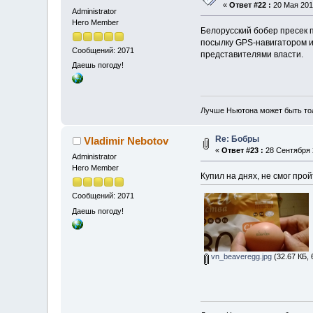
«
Ответ #22 :
20 Мая 2013
Administrator
Hero Member
Белорусский бобер пресек 
посылку GPS-навигатором и 
Сообщений: 2071
представителями власти.
Даешь погоду!
Лучше Ньютона может быть то
Re: Бобры
Vladimir Nebotov
«
Ответ #23 :
28 Сентября 2
Administrator
Hero Member
Купил на днях, не смог про
Сообщений: 2071
Даешь погоду!
vn_beaveregg.jpg
(32.67 КБ, 