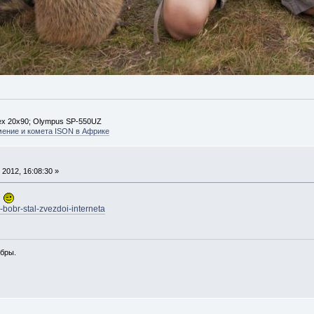
ex 20х90; Olympus SP-550UZ
мение и комета ISON в Африке
2012, 16:08:30 »
ы
ii-bobr-stal-zvezdoi-interneta
обры.