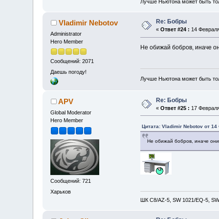
Лучше Ньютона может быть то
Re: Бобры
Vladimir Nebotov
«
Ответ #24 :
14 Февраля 
Administrator
Hero Member
Не обижай бобров, иначе он
Сообщений: 2071
Даешь погоду!
Лучше Ньютона может быть то
Re: Бобры
APV
«
Ответ #25 :
17 Февраля 
Global Moderator
Hero Member
Цитата: Vladimir Nebotov от 14
Не обижай бобров, иначе они
Сообщений: 721
Харьков
ШК С8/AZ-5, SW 1021/EQ-5, SW 