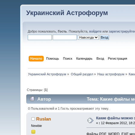
Украинский Астрофорум
Добро пожаловать,
Гость
. Пожалуйста,
войдите
или
зарегистрируйте
Начало
Помощь
Поиск
Календарь
Вход
Регистрация
Украинский Астрофорум
»
Общий раздел
»
Наш астрофорум
»
Как
Страницы: [
1
]
Автор
Тема: Какие файлы мо
0 Пользователей и 1 Гость просматривают эту тему.
Какие файлы можно 
Ruslan
«
:
12 Февраля 2012, 18:2
Newbie
Файлы PDF ,WORD ,EXE можн