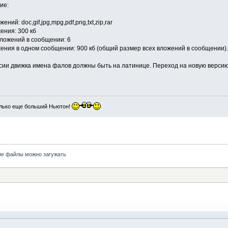
ие:
ий: doc,gif,jpg,mpg,pdf,png,txt,zip,rar
ния: 300 кб
ложений в сообщении: 6
ния в одном сообщении: 900 кб (общий размер всех вложений в сообщении).
рсии движка имена фалов должны быть на латинице. Переход на новую версию
лько еще больший Ньютон!
ие файлы можно загужать