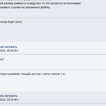
й размер.(имеется в виду все то что касается астрономии)
азывать ссылки на указанные файлы.
всегда будет мало.
но загужать
012, 20:59:25 »
ть?
оторую развивает лошаДЪ ростом 1 метр и весом 1 кг..
но загужать
012, 23:16:48 »