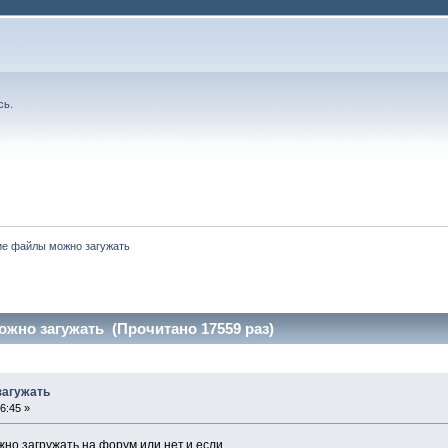
сь
.
ие файлы можно загужать
жно загужать (Прочитано 17559 раз)
загужать
6:45 »
о загружать на форум или нет,и если