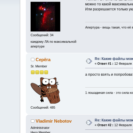
можно то какой максимальны
Или разрешается только ук
Апертура - вещь такая, что её 
Сообщений: 34
каждому ЛА по максимальной
апертуре
Re: Какие файлы мож
Серёга
«
Ответ #1 :
12 Февраля 2
Sr. Member
а просто взять и попробова
1 лошадиная сила - это сила к
Сообщений: 485
Re: Какие файлы мож
Vladimir Nebotov
«
Ответ #2 :
12 Февраля 2
Administrator
Hero Member