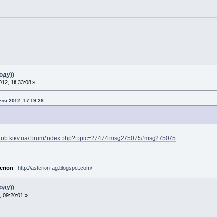
оду))
12, 18:33:08 »
еля 2012, 17:19:28
oclub.kiev.ua/forum/index.php?topic=27474.msg275075#msg275075
erion
-
http://asterion-ag.blogspot.com/
оду))
 09:20:01 »