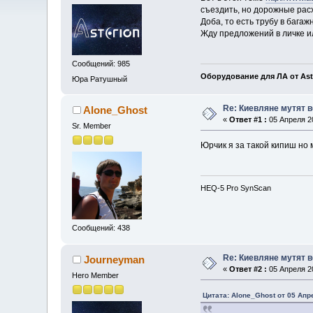
съездить, но дорожные расх
Доба, то есть трубу в бага
Жду предложений в личке и
Сообщений: 985
Оборудование для ЛА от Ast
Юра Ратушный
Re: Киевляне мутят в
Alone_Ghost
«
Ответ #1 :
05 Апреля 20
Sr. Member
Юрчик я за такой кипиш но
HEQ-5 Pro SynScan
Сообщений: 438
Re: Киевляне мутят в
Journeyman
«
Ответ #2 :
05 Апреля 20
Hero Member
Цитата: Alone_Ghost от 05 Апр