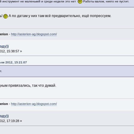
ой инструмент не маленький и среди недели это нет
Работы валом, никто не пустит.
ь!
А по датам у них там всё предварительно, ещё попрессуем.
erion
-
http://asterion-ag.blogspot.com/
оду))
12, 15:38:57 »
еля 2012, 15:21:07
т.
ным привязались, так что думай.
erion
-
http://asterion-ag.blogspot.com/
оду))
12, 17:19:28 »