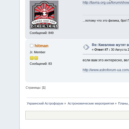
http://tavria.org.ua/forum/s
...потому что это физика, бро! 
Сообщений: 849
Re: Киевляне мутят в
hitman
«
Ответ #7 :
30 Августа 2
Jr. Member
если вам это интересно, ве
Сообщений: 83
http://www.astroforum-ua.c
Страницы: [
1
]
Украинский Астрофорум
»
Астрономические мероприятия
»
Планы,