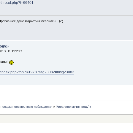
howthread.php?t=66401
Против неё даже маркетинг бессилен... (с)
оду))
013, 11:19:29 »
лкам!
om/index.php?topic=1978.msg23082#msg23082
 поездки, совместные наблюдения
»
Киевляне мутят воду))