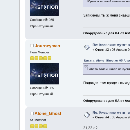
Юрчик я за такой кипиш но м
Запихнём, ты ж меня знаеш
Сообщений: 985
Юра Ратушный
Оборудование для ЛА от Ast
Re: Киевляне мутят в
Journeyman
«
Ответ #3 :
05 Апреля 20
Hero Member
Цитата: Alone_Ghost от 05 Апр
Работы валом, никто не пусти
Подожди, там вроде к выход
Сообщений: 985
Юра Ратушный
Оборудование для ЛА от Ast
Re: Киевляне мутят в
Alone_Ghost
«
Ответ #4 :
05 Апреля 20
Sr. Member
21,22-е?