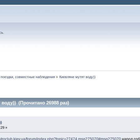
сь
.
 поездки, совместные наблюдения
»
Киевляне мутят воду))
 воду)) (Прочитано 26988 раз)
)
:29 »
astroclub.kiev.ua/forum/index.php?topic=27474.msg275070#msg275070
народ соб