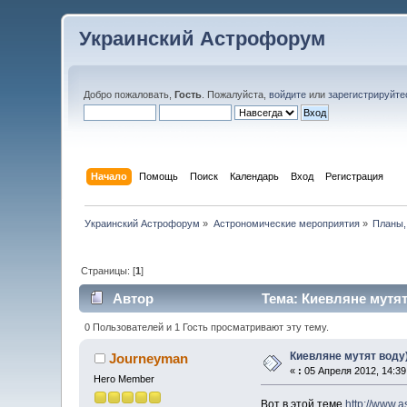
Украинский Астрофорум
Добро пожаловать,
Гость
. Пожалуйста,
войдите
или
зарегистрируйте
Начало
Помощь
Поиск
Календарь
Вход
Регистрация
Украинский Астрофорум
»
Астрономические мероприятия
»
Планы,
Страницы: [
1
]
Автор
Тема: Киевляне мутят
0 Пользователей и 1 Гость просматривают эту тему.
Киевляне мутят воду)
Journeyman
«
:
05 Апреля 2012, 14:39
Hero Member
Вот в этой теме
http://www.