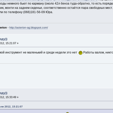
оды немного бьют по карману (около 42л бенза туда-обратно, то есть порядка
жник, монти на заднем сиденье, соответственно остаётся пара свободных мест
ли по телефону (066)181-56-09 Юра.
erion
-
http://asterion-ag.blogspot.com/
оду))
12, 15:21:07 »
 мой инструмент не маленький и среди недели это нет
Работы валом, никто
оду))
12, 15:33:49 »
еля 2012, 15:21:07