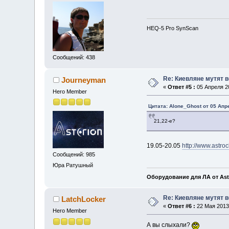
HEQ-5 Pro SynScan
Сообщений: 438
Re: Киевляне мутят в
Journeyman
«
Ответ #5 :
05 Апреля 20
Hero Member
Цитата: Alone_Ghost от 05 Апр
21,22-е?
19.05-20.05
http://www.astr
Сообщений: 985
Юра Ратушный
Оборудование для ЛА от Ast
Re: Киевляне мутят в
LatchLocker
«
Ответ #6 :
22 Мая 2013,
Hero Member
А вы слыхали?