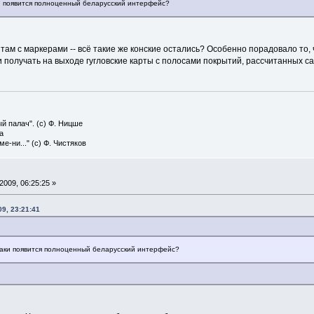
ки появится полноценный беларусский интерфейс?
о там с маркерами -- всё такие же конские остались? Особенно порадовало т
и получать на выходе гугловские карты с полосами покрытий, рассчитанных с
й палач". (с) Ф. Ницше
а
е-ни..." (с) Ф. Чистяков
009, 06:25:25 »
9, 23:21:41
 таки появится полноценный беларусский интерфейс?