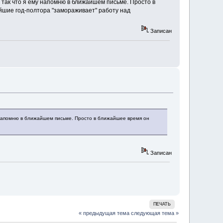
, так что я ему напомню в ближайшем письме. Просто в
айшие год-полтора "замораживает" работу над
Записан
у напомню в ближайшем письме. Просто в ближайшее время он
Записан
ПЕЧАТЬ
« предыдущая тема
следующая тема »