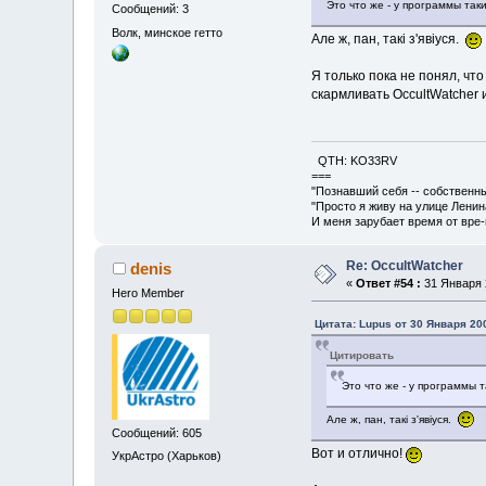
Это что же - у программы та
Сообщений: 3
Волк, минское гетто
Але ж, пан, такi з'явiуся.
Я только пока не понял, чт
скармливать OccultWatcher 
QTH: KO33RV
===
"Познавший себя -- собственны
"Просто я живу на улице Ленин
И меня зарубает время от вре-м
Re: OccultWatcher
denis
«
Ответ #54 :
31 Января 2
Hero Member
Цитата: Lupus от 30 Января 200
Цитировать
Это что же - у программы
Але ж, пан, такi з'явiуся.
Сообщений: 605
Вот и отлично!
УкрАстро (Харьков)