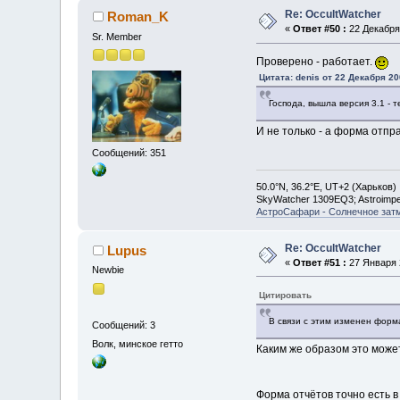
Re: OccultWatcher
Roman_K
«
Ответ #50 :
22 Декабря 
Sr. Member
Проверено - работает.
Цитата: denis от 22 Декабря 20
Господа, вышла версия 3.1 -
И не только - а форма отпр
Сообщений: 351
50.0°N, 36.2°E, UT+2 (Харьков)
SkyWatcher 1309EQ3; Astroimp
АстроСафари - Солнечное зат
Re: OccultWatcher
Lupus
«
Ответ #51 :
27 Января 2
Newbie
Цитировать
В связи с этим изменен форм
Сообщений: 3
Волк, минское гетто
Каким же образом это може
Форма отчётов точно есть в