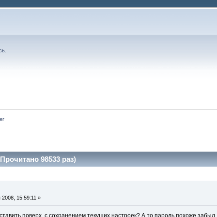
сь
.
er
(Прочитано 98533 раз)
2008, 15:59:11 »
ставить поверх, с сохранением текущих настроек? А то пароль похоже забыл,