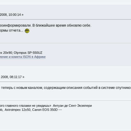
008, 10:00:14 »
роинформировали. В ближайшее время обновлю себе.
ормы отчета...
ex 20х90; Olympus SP-550UZ
мение и комета ISON в Африке
2008, 08:11:17 »
 - теперь с новым каналом, содержащим описания событий в системе спутнико
ого главного глазами не увидишь» Антуан де Сент-Экзюпери
ob, Astroimpex 12x50, Canon EOS 350D ---