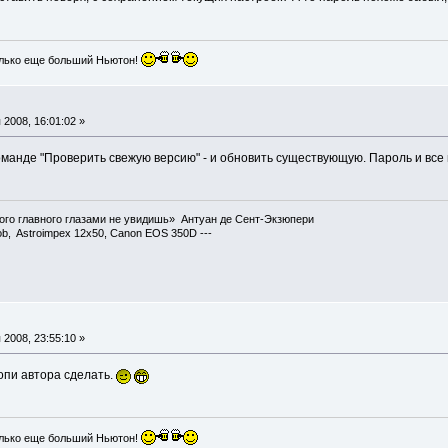
лько еще больший Ньютон!
2008, 16:01:02 »
оманде "Проверить свежую версию" - и обновить существующую. Пароль и все
ого главного глазами не увидишь» Антуан де Сент-Экзюпери
ob, Astroimpex 12x50, Canon EOS 350D ---
2008, 23:55:10 »
опи автора сделать.
лько еще больший Ньютон!