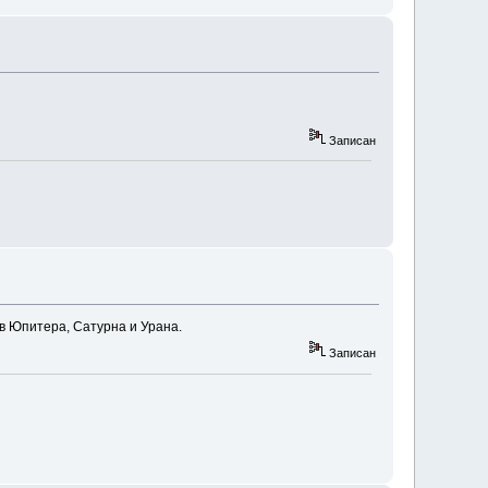
Записан
в Юпитера, Сатурна и Урана.
Записан