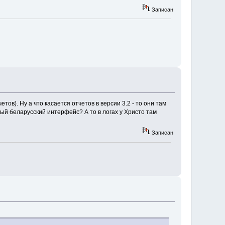
Записан
ов). Ну а что касается отчетов в версии 3.2 - то они там
ный беларусский интерфейс? А то в логах у Христо там
Записан