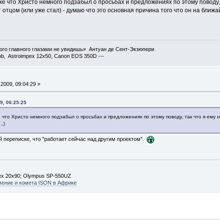
оже что Христо немного подзабыл о просьбах и предложениях по этому поводу
отцом (или уже стал) - думаю что это основная причина того что он на ближ
ого главного глазами не увидишь» Антуан де Сент-Экзюпери
ob, Astroimpex 12x50, Canon EOS 350D ---
2009, 09:04:29 »
9, 06:25:25
же что Христо немного подзабыл о просьбах и предложениях по этому поводу, так что я ем
..)
й переписке, что "работает сейчас над другим проектом".
ex 20х90; Olympus SP-550UZ
мение и комета ISON в Африке