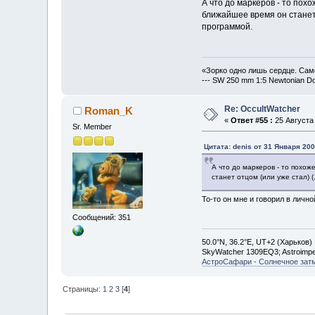
А что до маркеров - то пох
ближайшее время он станет 
программой.
«Зорко одно лишь сердце. Сам
--- SW 250 mm 1:5 Newtonian D
Re: OccultWatcher
Roman_K
«
Ответ #55 :
25 Августа 
Sr. Member
Цитата: denis от 31 Января 200
А что до маркеров - то похо
станет отцом (или уже стал) (.
То-то он мне и говорил в лично
Сообщений: 351
50.0°N, 36.2°E, UT+2 (Харьков)
SkyWatcher 1309EQ3; Astroimp
АстроСафари - Солнечное зат
Страницы:
1
2
3
[
4
]