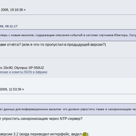
2008, 19:18:38 »
08, 08:11:17
 теперь с новым каналом, содержащим описания событий в системе спутников Юпитера, Сат
авки отчёта? (или я что-то пропустил в предыдущей версии?)
ex 20х90; Olympus SP-550UZ
мение и комета ISON в Африке
009, 11:53:39 »
ат данных для информационных каналов, что должно упростить также и синхронизацию че
т упростить синхронизацию через NTP-сервер?
 версии 3.2 (когда переводил интерфейс, видел
).