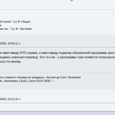
й палач". (с) Ф. Ницше
а
е-ни..." (с) Ф. Чистяков
009, 19:56:11 »
е имел ввиду НТП-сервер, я имел ввиду подкачку обновлений программы (расчет
недавно закончил перевод. Это что же - у программы таки появится полноцен
лсо по-моему...
ого главного глазами не увидишь» Антуан де Сент-Экзюпери
ob, Astroimpex 12x50, Canon EOS 350D ---
009, 23:21:41 »