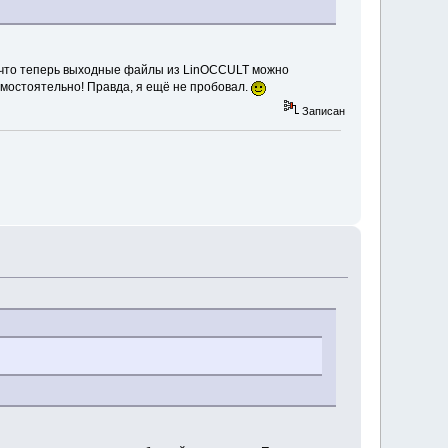
о, что теперь выходные файлы из LinOCCULT можно
амостоятельно! Правда, я ещё не пробовал.
Записан