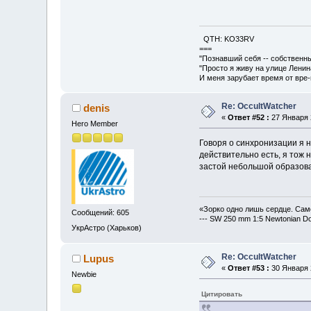
QTH: KO33RV
===
"Познавший себя -- собственны
"Просто я живу на улице Ленин
И меня зарубает время от вре-м
Re: OccultWatcher
denis
«
Ответ #52 :
27 Января 2
Hero Member
Говоря о синхронизации я н
действительно есть, я тож 
застой небольшой образова
«Зорко одно лишь сердце. Сам
Сообщений: 605
--- SW 250 mm 1:5 Newtonian D
УкрАстро (Харьков)
Re: OccultWatcher
Lupus
«
Ответ #53 :
30 Января 2
Newbie
Цитировать