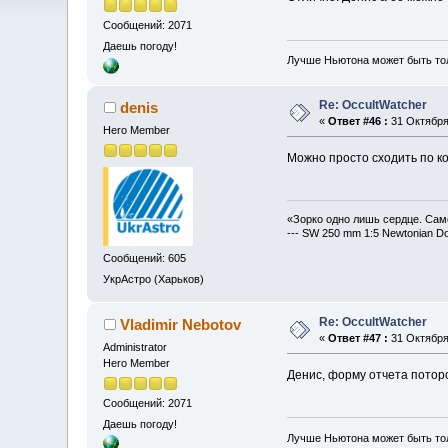
Сообщений: 2071
Даешь погоду!
Лучше Ньютона может быть то
Re: OccultWatcher
denis
«
Ответ #46 :
31 Октября 
Hero Member
Можно просто сходить по к
«Зорко одно лишь сердце. Сам
--- SW 250 mm 1:5 Newtonian D
Сообщений: 605
УкрАстро (Харьков)
Re: OccultWatcher
Vladimir Nebotov
«
Ответ #47 :
31 Октября 
Administrator
Hero Member
Денис, форму отчета потор
Сообщений: 2071
Даешь погоду!
Лучше Ньютона может быть то