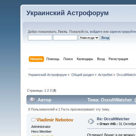
Украинский Астрофорум
Добро пожаловать,
Гость
. Пожалуйста,
войдите
или
зарегистрируйте
Начало
Помощь
Поиск
Календарь
Вход
Регистрация
Украинский Астрофорум
»
Общий раздел
»
АстроNet
»
OccultWatch
Страницы:
1
2
3
[
4
]
Автор
Тема: OccultWatcher 
0 Пользователей и 1 Гость просматривают эту тему.
Re: OccultWatcher
Vladimir Nebotov
«
Ответ #45 :
31 Октября 
Administrator
Hero Member
Отлично! Денис а ее можно 