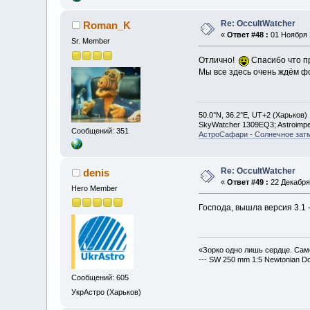
Re: OccultWatcher
Roman_K
«
Ответ #48 :
01 Ноября 2
Sr. Member
Отлично!
Спасибо что п
Мы все здесь очень ждём ф
50.0°N, 36.2°E, UT+2 (Харьков)
SkyWatcher 1309EQ3; Astroimp
Сообщений: 351
АстроСафари - Солнечное зат
Re: OccultWatcher
denis
«
Ответ #49 :
22 Декабря 
Hero Member
Господа, вышла версия 3.1
«Зорко одно лишь сердце. Сам
--- SW 250 mm 1:5 Newtonian D
Сообщений: 605
УкрАстро (Харьков)