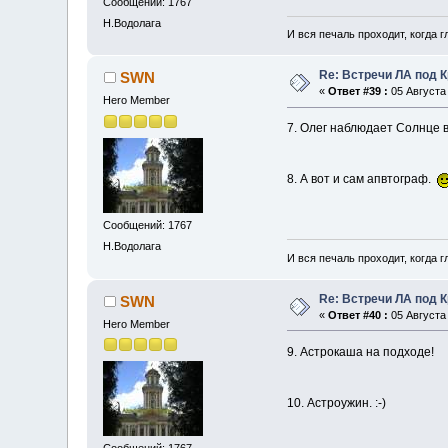
Сообщений: 1767
Н.Водолага
И вся печаль проходит, когда 
Re: Встречи ЛА под 
SWN
«
Ответ #39 :
05 Августа 
Hero Member
7. Олег наблюдает Солнце 
8. А вот и сам апвтограф.
Сообщений: 1767
Н.Водолага
И вся печаль проходит, когда 
Re: Встречи ЛА под 
SWN
«
Ответ #40 :
05 Августа 
Hero Member
9. Астрокаша на подходе!
10. Астроужин. :-)