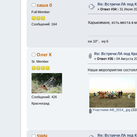
Re: Встречи ЛА под 
саша б
«
Ответ #34 :
31 Июля 201
Full Member
Харьковчане, есть места 
Сообщений: 164
sw 10'' , eq-6
Re: Встречи ЛА под Кр
Олег К
«
Ответ #35 :
04 Августа 20
Sr. Member
Наше мероприятие состояло
Сообщений: 426
Красноград
Участники АФ_2014_.jpg
(310
Re: Встречи ЛА под 
SWN