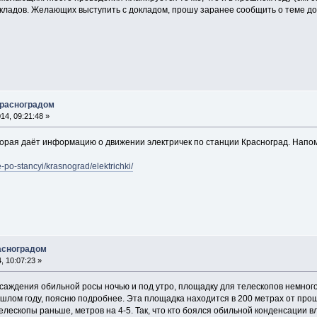
кладов. Желающих выступить с докладом, прошу заранее сообщить о теме док
Красноградом
4, 09:21:48 »
орая даёт информацию о движении электричек по станции Красноград. Напом
e-po-stancyi/krasnograd/elektrichki/
асноградом
 10:07:23 »
осаждения обильной росы ночью и под утро, площадку для телескопов немного
рошлом году, поясню подробнее. Эта площадка находится в 200 метрах от про
елескопы раньше, метров на 4-5. Так, что кто боялся обильной конденсации вла