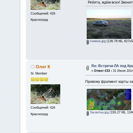
Ребята, ждём всех! Звонит
Сообщений: 426
Красноград
снимок.jpg
(136.78 КБ, 827x5
Re: Встречи ЛА под Кр
Олег К
«
Ответ #33 :
31 Июля 2014,
Sr. Member
Привожу фрагмент карты за
Сообщений: 426
Засветка.jpg
(155.27 КБ, 134
Красноград