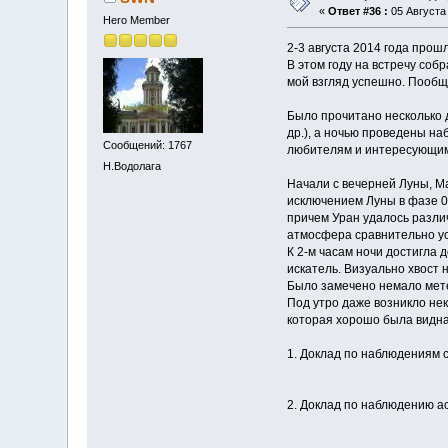
«
Ответ #36 :
05 Августа 
Hero Member
2-3 августа 2014 года про
В этом году на встречу со
мой взгляд успешно. Пообщ
Было прочитано несколько 
др.), а ночью проведены н
Сообщений: 1767
любителям и интересующим
Н.Водолага
Начали с вечерней Луны, Ма
исключением Луны в фазе 0
причем Уран удалось различ
атмосфера сравнительно ус
К 2-м часам ночи достигла 
искатель. Визуально хвост 
Было замечено немало мете
Под утро даже возникло не
которая хорошо была видна 
1. Доклад по наблюдениям 
2. Доклад по наблюдению а