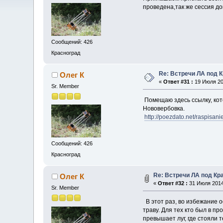
проведена,так же сессия до
Сообщений: 426
Красноград
Re: Встречи ЛА под 
Олег К
«
Ответ #31 :
19 Июля 201
Sr. Member
Помещаю здесь ссылку, кот
Нововербовка.
http://poezdato.net/raspisani
Сообщений: 426
Красноград
Re: Встречи ЛА под Кр
Олег К
«
Ответ #32 :
31 Июля 2014,
Sr. Member
В этот раз, во избежание 
траву. Для тех кто был в п
превышает луг, где стояли т