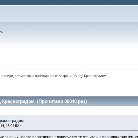
сь
.
 поездки, совместные наблюдения
»
Встречи ЛА под Красноградом
 Красноградом (Прочитано 89848 раз)
Красноградом
4, 13:04:52 »
желающих. Место проведения планируется то же, что и в прошлом году (см. 