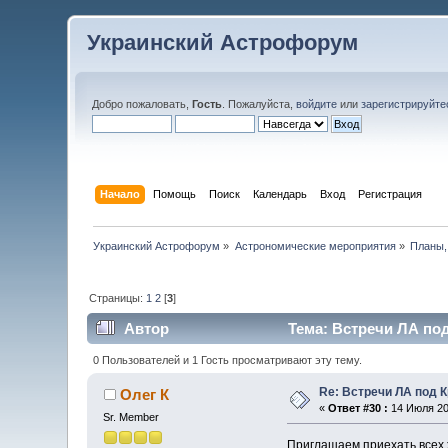
Украинский Астрофорум
Добро пожаловать,
Гость
. Пожалуйста,
войдите
или
зарегистрируйте
Начало
Помощь
Поиск
Календарь
Вход
Регистрация
Украинский Астрофорум
»
Астрономические мероприятия
»
Планы,
Страницы:
1
2
[
3
]
Автор
Тема: Встречи ЛА под
0 Пользователей и 1 Гость просматривают эту тему.
Re: Встречи ЛА под 
Олег К
«
Ответ #30 :
14 Июля 201
Sr. Member
Приглашаем приехать всех 