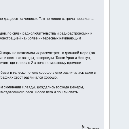
о два десятка человек. Тем не менее встреча прошла на
дов, по связи радиолюбительства и радиоастрономии и
 демонстрацией наиболее интересных начинающим
й жары не позволили их рассмотреть в должной мере ( за
е и цветные звезды, астероиды. Также Уран и Нептун,
чем, где то после 2-х ночи по местному времени
 была в телескоп очень хорошо, легко различалась даже в
ографиях хвост различался хорошо.
ном скоплении Плеяды. Дождались восхода Венеры,
в отдаленного леса. После чего и пошли спать.
Записан