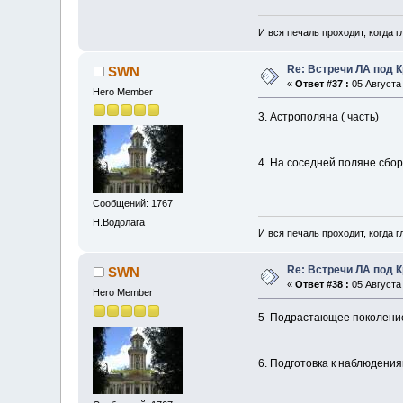
И вся печаль проходит, когда 
Re: Встречи ЛА под 
SWN
«
Ответ #37 :
05 Августа 
Hero Member
3. Астрополяна ( часть)
4. На соседней поляне сбор
Сообщений: 1767
Н.Водолага
И вся печаль проходит, когда 
Re: Встречи ЛА под 
SWN
«
Ответ #38 :
05 Августа 
Hero Member
5 Подрастающее поколени
6. Подготовка к наблюдения