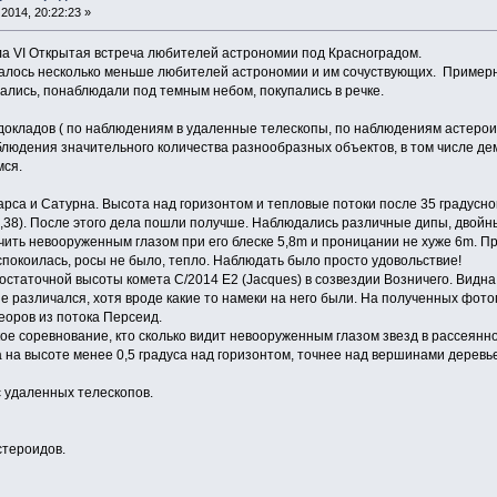
2014, 20:22:23 »
шла VI Открытая встреча любителей астрономии под Красноградом.
бралось несколько меньше любителей астрономии и им сочуствующих. Примерн
ались, понаблюдали под темным небом, покупались в речке.
докладов ( по наблюдениям в удаленные телескопы, по наблюдениям астерои
аблюдения значительного количества разнообразных объектов, в том числе
ся.
рса и Сатурна. Высота над горизонтом и тепловые потоки после 35 градусно
,38). После этого дела пошли получше. Наблюдались различные дипы, двойны
ить невооруженным глазом при его блеске 5,8m и проницании не хуже 6m. При
покоилась, росы не было, тепло. Наблюдать было просто удовольствие!
достаточной высоты комета C/2014 E2 (Jacques) в созвездии Возничего. Видна
не различался, хотя вроде какие то намеки на него были. На полученных фот
оров из потока Персеид.
кое соревнование, кто сколько видит невооруженным глазом звезд в рассеян
на высоте менее 0,5 градуса над горизонтом, точнее над вершинами деревье
с удаленных телескопов.
стероидов.