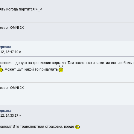
ять иогода портится >_<
lestron OMNI 2X
еркала
2, 13:47:19 »
овения - допуск на крепление зеркала. Там насколько я заметил есть небольш
. Может щуп какой то придумать
lestron OMNI 2X
еркала
2, 14:33:17 »
калом? Это транспортная страховка, вроде