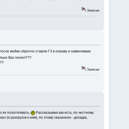
Записан
после мойки обратно ставлю ГЗ в оправу и навинчиваю
льно Вас понял???
???
Записан
о их позатягивать.
Рассказываю как есть, по честному:
л (и разгрузок к ним), по этому сказанное - догадка,