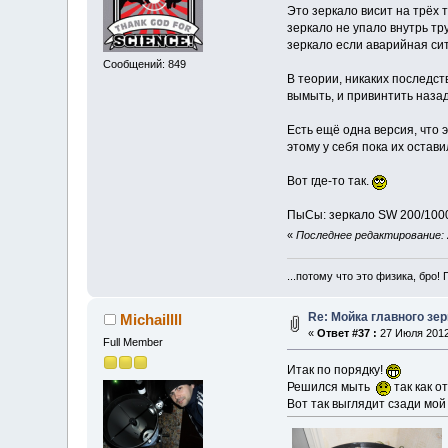
Это зеркало висит на трёх 
зеркало не упало внутрь т
зеркало если аварийная сит
Сообщений: 849
В теории, никаких последст
вымыть, и привинтить наза
Есть ещё одна версия, что 
этому у себя пока их остави
Вот где-то так.
ПыСы: зеркало SW 200/1000
«
Последнее редактирование: 2
...потому что это физика, бро! 
Re: Мойка главного зе
Michaillll
«
Ответ #37 :
27 Июля 2012,
Full Member
Итак по порядку!
Решился мыть
так как от
Вот так выглядит сзади мой