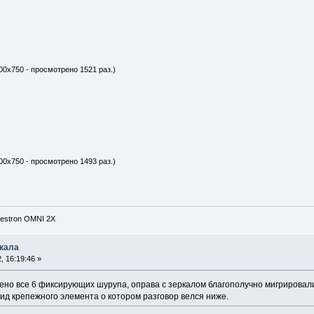
00x750 - просмотрено 1521 раз.)
00x750 - просмотрено 1493 раз.)
lestron OMNI 2X
ркала
 16:19:46 »
чено все 6 фиксирующих шурупа, оправа с зеркалом благополучно мигрирова
Вид крепежного элемента о котором разговор велся ниже.