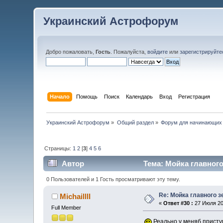
Украинский Астрофорум
Добро пожаловать,
Гость
. Пожалуйста,
войдите
или
зарегистрируйте
Начало
Помощь
Поиск
Календарь
Вход
Регистрация
Украинский Астрофорум
»
Общий раздел
»
Форум для начинающих
Страницы:
1
2
[
3
]
4
5
6
Автор
Тема: Мойка главного
0 Пользователей и 1 Гость просматривают эту тему.
Re: Мойка главного з
Michaillll
«
Ответ #30 :
27 Июля 201
Full Member
Реально у меняб присту