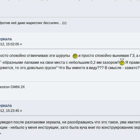
Против неё даже маркетинг бессилен... (с)
еркала
2, 15:02:05 »
 просто спокойно отвинчиваю эти шурупы
и просто спокойно вынимаю ГЗ, а 
Г-образными лапками на свои места с небольшим 0,2 мм зазором?
Я прави
ержится, то это довольно грусно" Что Вы имеете в виду??? В смысле - зажато
lestron OMNI 2X
еркала
2, 15:23:45 »
 увидел после разпаковки зеркала, не разобравшись что это такое, ума хватил
кции - небыло у меня инструкции, зато была куча книг по конструированию зерка
.