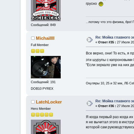
грусно
...потому что это физика, бро! 
Сообщений: 849
Re: Мойка главного з
Michaillll
«
Ответ #35 :
27 Июля 201
Full Member
Все верно, они! То есть, я
эти шурупы с капроновыми 
"Если зеркало уже на них д
Сообщений: 191
Окуляры 10, 25 и 32 мм, ЛБ Ce
DOB10 PYREX
Re: Мойка главного з
LatchLocker
«
Ответ #36 :
27 Июля 201
Hero Member
Я когда первый раз когда их
я не вычитал этого в инстру
которой сам руководствуюсь