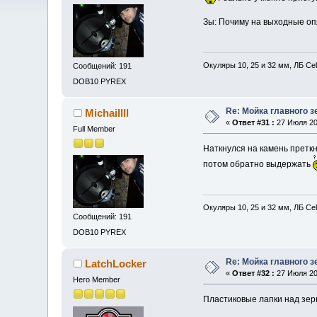
Зы: Почиму на выходные оп
Окуляры 10, 25 и 32 мм, ЛБ Ce
Сообщений: 191
DOB10 PYREX
Re: Мойка главного з
Michaillll
«
Ответ #31 :
27 Июля 201
Full Member
Наткнулся на камень преткн
потом обратно выдержать
Окуляры 10, 25 и 32 мм, ЛБ Ce
Сообщений: 191
DOB10 PYREX
Re: Мойка главного з
LatchLocker
«
Ответ #32 :
27 Июля 201
Hero Member
Пластиковые лапки над зер