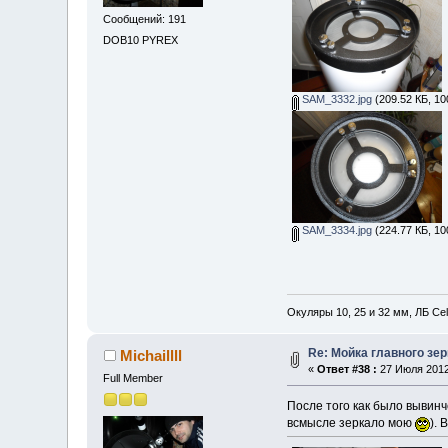
Сообщений: 191
DOB10 PYREX
SAM_3332.jpg
(209.52 КБ, 10
SAM_3334.jpg
(224.77 КБ, 10
Окуляры 10, 25 и 32 мм, ЛБ Ce
Re: Мойка главного зе
Michaillll
«
Ответ #38 :
27 Июля 2012,
Full Member
После того как было вывин
всмысле зеркало мою
). 