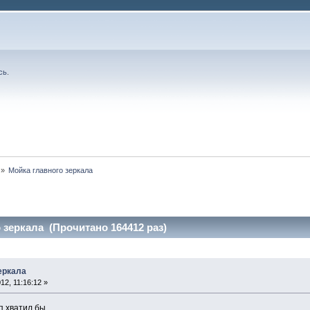
сь
.
»
Мойка главного зеркала
 зеркала (Прочитано 164412 раз)
еркала
2, 11:16:12 »
п хватил бы.