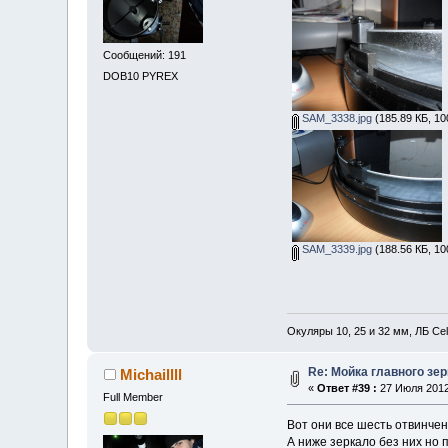
Сообщений: 191
DOB10 PYREX
SAM_3338.jpg
(185.89 КБ, 10
SAM_3339.jpg
(188.56 КБ, 10
Окуляры 10, 25 и 32 мм, ЛБ Ce
Re: Мойка главного зе
Michaillll
«
Ответ #39 :
27 Июля 2012,
Full Member
Вот они все шесть отвинчен
А ниже зеркало без них но 