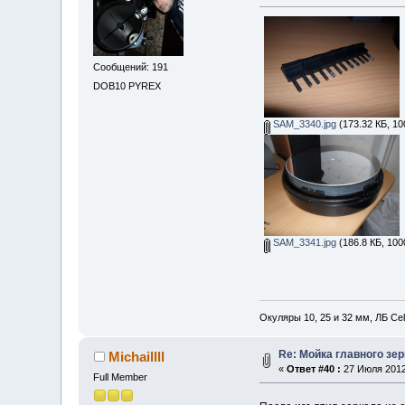
Сообщений: 191
DOB10 PYREX
SAM_3340.jpg
(173.32 КБ, 10
SAM_3341.jpg
(186.8 КБ, 100
Окуляры 10, 25 и 32 мм, ЛБ Ce
Re: Мойка главного зе
Michaillll
«
Ответ #40 :
27 Июля 2012,
Full Member