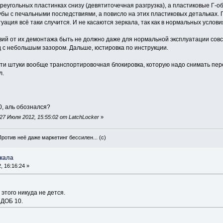
треугольных пластинках снизу (девятиточечная разгрузка), а пластиковые Г-о
рубы с печальными последствиями, а повисло на этих пластиковых детальках
уация всё таки случится. И не касаются зеркала, так как в нормальных услов
вий от их демонтажа быть не должно даже для нормальной эксплуатации совсем
д с небольшым зазором. Дальше, юстировка по инструкции.
эти штуки вообще транспортировочная блокировка, которую надо снимать пер
л.
, аль обознался?
7 Июля 2012, 15:55:02 от LatchLocker
»
Против неё даже маркетинг бессилен... (с)
ркала
 16:16:24 »
 этого никуда не дется.
 ДОБ 10.