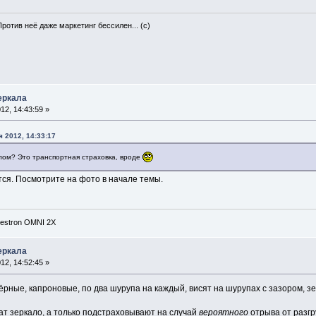
Против неё даже маркетинг бессилен... (с)
еркала
2, 14:43:59 »
 2012, 14:33:17
лом? Это транспортная страховка, вроде
тся. Посмотрите на фото в начале темы.
lestron OMNI 2X
еркала
2, 14:52:45 »
ёрные, капроновые, по два шурупа на каждый, висят на шурупах с зазором, зе
ат зеркало, а только подстраховывают на случай
вероятного
отрыва от разгр