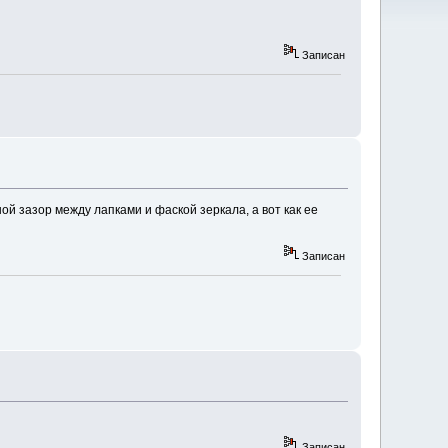
Записан
ой зазор между лапками и фаской зеркала, а вот как ее
Записан
Записан