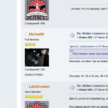
...потому что это физика, бро! 
Сообщений: 849
Re: Мойка главного з
Michaillll
«
Ответ #33 :
27 Июля 201
Full Member
Цитата: LatchLocker от 27 Июля
Пластиковые лапки над зерка
Незнаю, но мне так не каже
Сообщений: 191
DOB10 PYREX
Окуляры 10, 25 и 32 мм, ЛБ Ce
Re: Мойка главного з
LatchLocker
«
Ответ #34 :
27 Июля 201
Hero Member
Шесть штук по периметру, ч
На самом деле они не держ