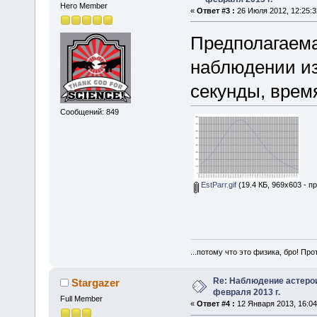
Hero Member
«
Ответ #3 :
26 Июля 2012, 12:25:3
Предполагаема
наблюдении из
секунды, вре
Сообщений: 849
EstParr.gif
(19.4 КБ, 969x603 - п
...потому что это физика, бро! Про
Re: Наблюдение астеро
Stargazer
февраля 2013 г.
Full Member
«
Ответ #4 :
12 Января 2013, 16:04