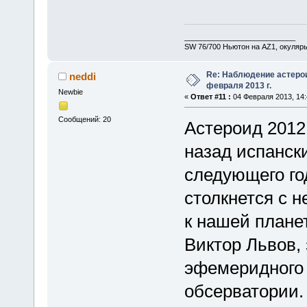
___________________________
SW 76/700 Ньютон на AZ1, окуляр
Re: Наблюдение астеро
neddi
февраля 2013 г.
Newbie
«
Ответ #11 :
04 Февраля 2013, 14:
Сообщений: 20
Астероид 2012
назад испанск
следующего го
столкнется с н
к нашей плане
Виктор Львов,
эфемеридного 
обсерватории.