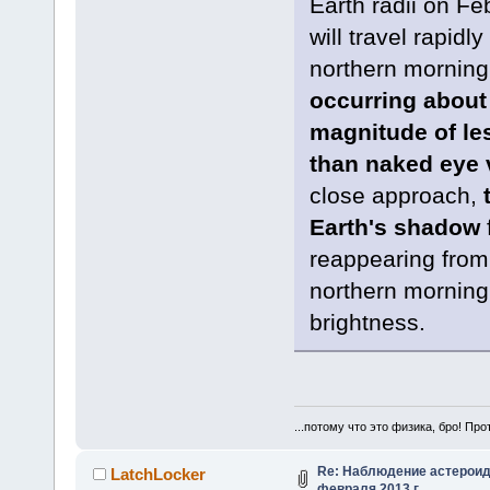
Earth radii on Fe
will travel rapidl
northern morning
occurring about 
magnitude of le
than naked eye vi
close approach,
Earth's shadow
reappearing from 
northern morning 
brightness.
...потому что это физика, бро! Про
Re: Наблюдение астероид
LatchLocker
февраля 2013 г.