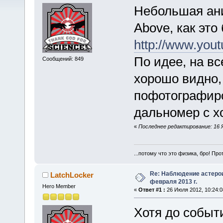
Небольшая ани
Above, как это
http://www.yo
По идее, на в
Сообщений: 849
хорошо видно,
пофотографиро
дальномер с х
«
Последнее редактирование: 16 Ян
...потому что это физика, бро! Про
Re: Наблюдение астеро
LatchLocker
февраля 2013 г.
Hero Member
«
Ответ #1 :
26 Июля 2012, 10:24:0
Хотя до событи