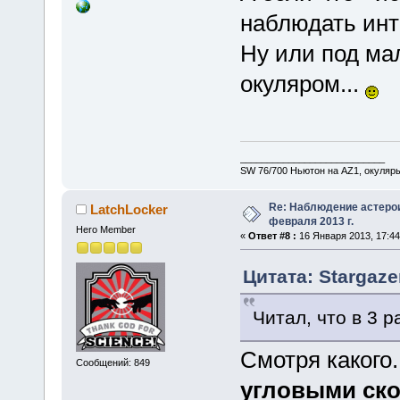
наблюдать инт
Ну или под ма
окуляром...
___________________________
SW 76/700 Ньютон на AZ1, окуляр
Re: Наблюдение астеро
LatchLocker
февраля 2013 г.
Hero Member
«
Ответ #8 :
16 Января 2013, 17:44
Цитата: Stargaze
Читал, что в 3 
Смотря какого
Сообщений: 849
угловыми ск