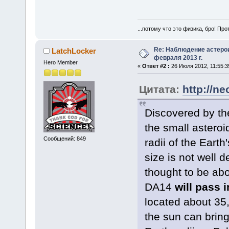
...потому что это физика, бро! Про
Re: Наблюдение астеро
LatchLocker
февраля 2013 г.
Hero Member
«
Ответ #2 :
26 Июля 2012, 11:55:3
Цитата:
http://n
Discovered by th
the small asteroi
Сообщений: 849
radii of the Eart
size is not well d
thought to be abo
DA14
will pass 
located about 35,
the sun can bring