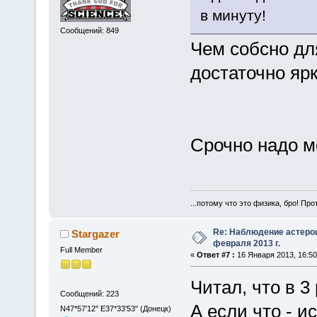
в минуту!
Сообщений: 849
Чем собсно дл
достаточно яр
Срочно надо м
...потому что это физика, бро! Про
Re: Наблюдение астеро
Stargazer
февраля 2013 г.
Full Member
«
Ответ #7 :
16 Января 2013, 16:50
Читал, что в 3
Сообщений: 223
А если что - и
N47*57'12" E37*33'53" (Донецк)