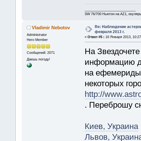
___________________________
SW 76/700 Ньютон на AZ1, окуляр
Re: Наблюдение астеро
Vladimir Nebotov
февраля 2013 г.
Administrator
«
Ответ #5 :
16 Января 2013, 10:27
Hero Member
На Звездочете
Сообщений: 2071
Даешь погоду!
информацию дл
на ефемериды
некоторых горо
http://www.ast
. Переброшу с
Киев, Украина
Львов, Украин