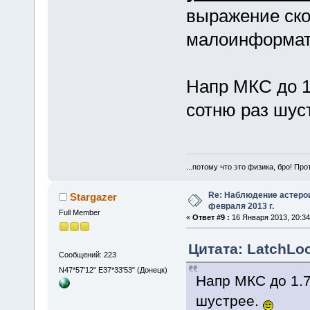
выражение ско
малоинформат
Напр МКС до 1.
сотню раз шус
...потому что это физика, бро! Про
Re: Наблюдение астеро
Stargazer
февраля 2013 г.
Full Member
«
Ответ #9 :
16 Января 2013, 20:34
Цитата: LatchLoc
Сообщений: 223
N47*57'12" E37*33'53" (Донецк)
Напр МКС до 1.7
шустрее.