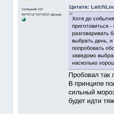
Цитата: LatchLoc
Сообщений: 223
N47*57'12" E37*33'53" (Донецк)
Хотя до события
приготовиться -
разговаривать б
выбрать день, и
попробовать обс
заведомо выбра
насколько хорош
Пробовал так 
В принципе по
сильный мороз
будет идти тя