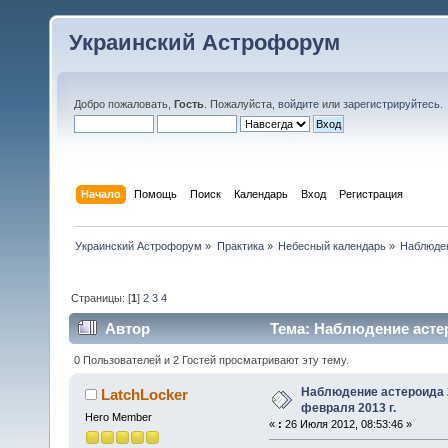
Украинский Астрофорум
Добро пожаловать,
Гость
. Пожалуйста,
войдите
или
зарегистрируйтесь
.
Начало
Помощь
Поиск
Календарь
Вход
Регистрация
Украинский Астрофорум
»
Практика
»
Небесный календарь
»
Наблюден
Страницы: [
1
]
2
3
4
Автор
Тема: Наблюдение астеро
0 Пользователей и 2 Гостей просматривают эту тему.
Наблюдение астероида 
LatchLocker
февраля 2013 г.
Hero Member
«
:
26 Июля 2012, 08:53:46 »