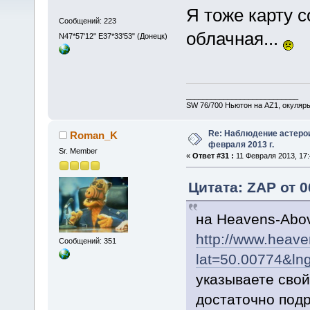
Я тоже карту с
Сообщений: 223
облачная...
N47*57'12" E37*33'53" (Донецк)
___________________________
SW 76/700 Ньютон на AZ1, окуляр
Re: Наблюдение астеро
Roman_K
февраля 2013 г.
Sr. Member
«
Ответ #31 :
11 Февраля 2013, 17:
Цитата: ZAP от 0
на Heavens-Abo
http://www.heav
Сообщений: 351
lat=50.00774&ln
указываете свой
достаточно под