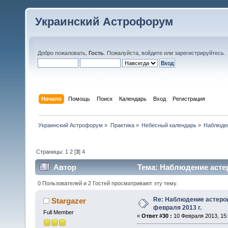
Украинский Астрофорум
Добро пожаловать,
Гость
. Пожалуйста,
войдите
или
зарегистрируйтесь
.
Начало
Помощь
Поиск
Календарь
Вход
Регистрация
Украинский Астрофорум
»
Практика
»
Небесный календарь
»
Наблюден
Страницы:
1
2
[
3
]
4
Автор
Тема: Наблюдение астер
0 Пользователей и 2 Гостей просматривают эту тему.
Re: Наблюдение астеро
Stargazer
февраля 2013 г.
Full Member
«
Ответ #30 :
10 Февраля 2013, 15: