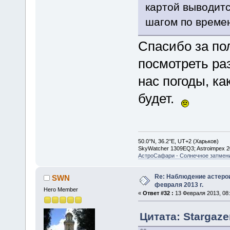
картой выводитс
шагом по времен
Спасибо за по
посмотреть ра
нас погоды, ка
будет.
50.0°N, 36.2°E, UT+2 (Харьков)
SkyWatcher 1309EQ3; Astroimpex 
АстроСафари - Солнечное затмени
Re: Наблюдение астеро
SWN
февраля 2013 г.
Hero Member
«
Ответ #32 :
13 Февраля 2013, 08:
Цитата: Stargaze