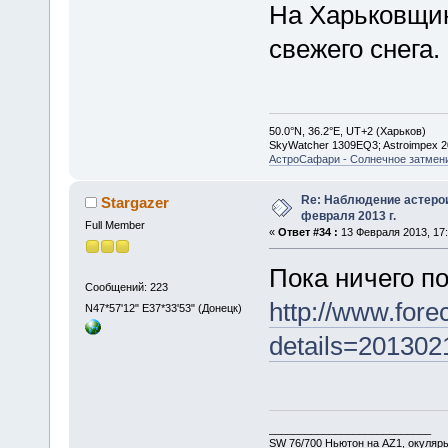
На Харьковщин
свежего снега.
50.0°N, 36.2°E, UT+2 (Харьков)
SkyWatcher 1309EQ3; Astroimpex 
АстроСафари - Солнечное затмени
Re: Наблюдение астеро
Stargazer
февраля 2013 г.
Full Member
«
Ответ #34 :
13 Февраля 2013, 17:
Пока ничего п
Сообщений: 223
http://www.for
N47*57'12" E37*33'53" (Донецк)
details=201302
___________________________
SW 76/700 Ньютон на AZ1, окуляр