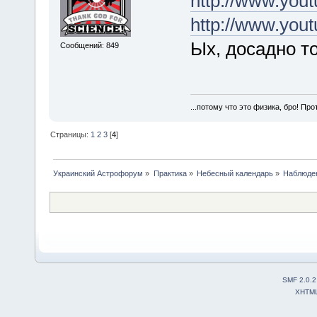
http://www.yo
http://www.yo
Ых, досадно то
Сообщений: 849
...потому что это физика, бро! Про
Страницы:
1
2
3
[
4
]
Украинский Астрофорум
»
Практика
»
Небесный календарь
»
Наблюден
SMF 2.0.2
XHTM