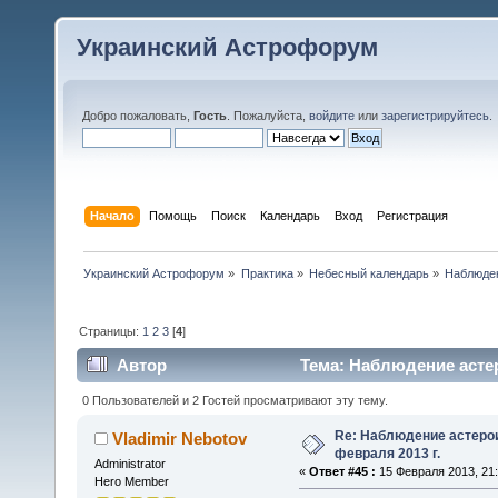
Украинский Астрофорум
Добро пожаловать,
Гость
. Пожалуйста,
войдите
или
зарегистрируйтесь
.
Начало
Помощь
Поиск
Календарь
Вход
Регистрация
Украинский Астрофорум
»
Практика
»
Небесный календарь
»
Наблюден
Страницы:
1
2
3
[
4
]
Автор
Тема: Наблюдение астер
0 Пользователей и 2 Гостей просматривают эту тему.
Re: Наблюдение астеро
Vladimir Nebotov
февраля 2013 г.
Administrator
«
Ответ #45 :
15 Февраля 2013, 21:
Hero Member