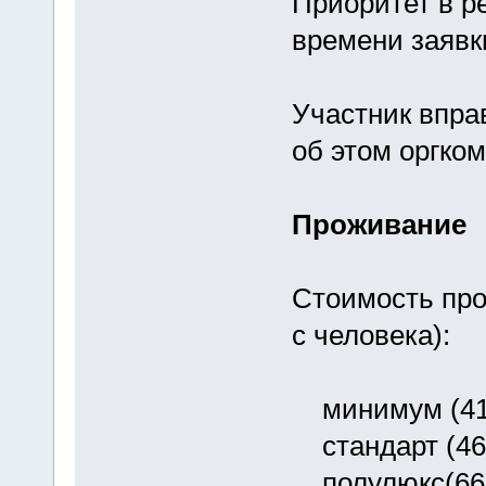
Приоритет в р
времени заявк
Участник вправ
об этом оргко
Проживание
Стоимость про
с человека):
минимум (41 г
стандарт (46 
полулюкс(66-7