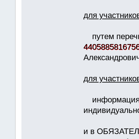
для участнико
путем перечи
440588581675
Александрович
для участников
информация б
индивидуальн
и в ОБЯЗАТ