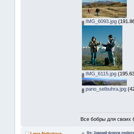
IMG_6093.jpg
(191.86
IMG_6115.jpg
(195.63
pano_selbuhra.jpg
(42
Все бобры для своих 
Re: Зимний форум любит
Lena Nebotova