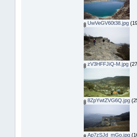
UwVeGV60t38.jpg
(19
zV3HFFJiQ-M.jpg
(27
8ZpYwtZVG6Q.jpg
(2
Ap7zSJd_mGo.jpg
(1