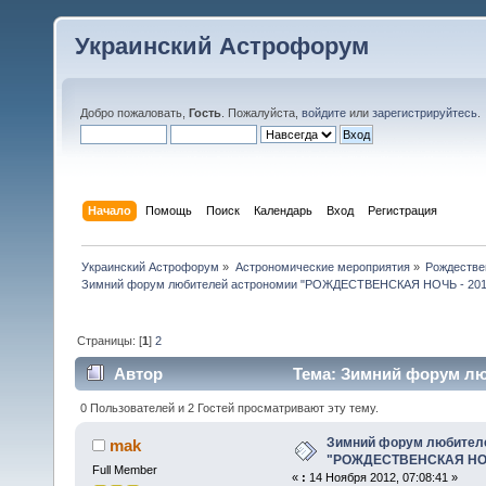
Украинский Астрофорум
Добро пожаловать,
Гость
. Пожалуйста,
войдите
или
зарегистрируйтесь
.
Начало
Помощь
Поиск
Календарь
Вход
Регистрация
Украинский Астрофорум
»
Астрономические мероприятия
»
Рождестве
Зимний форум любителей астрономии "РОЖДЕСТВЕНСКАЯ НОЧЬ - 201
Страницы: [
1
]
2
Автор
Тема: Зимний форум л
(Прочитано 43755 раз)
0 Пользователей и 2 Гостей просматривают эту тему.
Зимний форум любител
mak
"РОЖДЕСТВЕНСКАЯ НОЧ
Full Member
«
:
14 Ноября 2012, 07:08:41 »