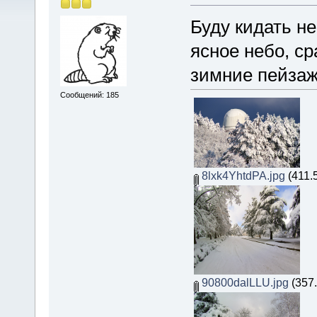
Буду кидать не
ясное небо, с
зимние пейзаж
Сообщений: 185
8lxk4YhtdPA.jpg
(411.
90800dalLLU.jpg
(357.