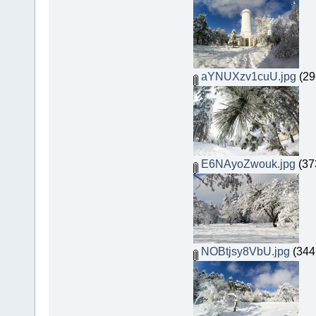
aYNUXzv1cuU.jpg
(29
E6NAyoZwouk.jpg
(37
NOBtjsy8VbU.jpg
(344