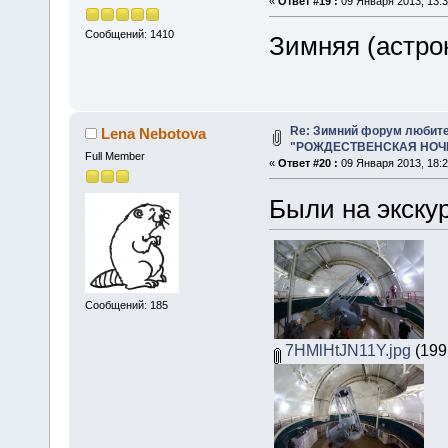
«
Ответ #19 :
09 Января 2013, 13:3
Сообщений: 1410
Зимняя (астро
Re: Зимний форум любит
Lena Nebotova
"РОЖДЕСТВЕНСКАЯ НОЧЬ 
Full Member
«
Ответ #20 :
09 Января 2013, 18:2
Были на экску
Сообщений: 185
7HMlHtJN11Y.jpg
(199