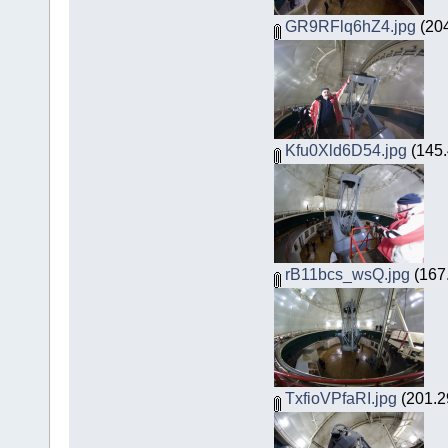
GR9RFlq6hZ4.jpg
(204
Kfu0Xld6D54.jpg
(145.
rB11bcs_wsQ.jpg
(167
TxfioVPfaRI.jpg
(201.2