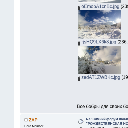
oEmopA1cnBc.jpg
(23
rjsHQ9LX6k8.jpg
(236.
zedAT1ZWBKc.jpg
(19
Все бобры для своих б
Re: Зимний форум люби
ZAP
"РОЖДЕСТВЕНСКАЯ НОЧ
Hero Member