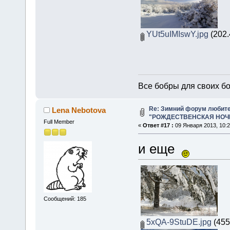
YUt5uIMIswY.jpg
(202.
Все бобры для своих б
Re: Зимний форум любит
Lena Nebotova
"РОЖДЕСТВЕНСКАЯ НОЧЬ 
Full Member
«
Ответ #17 :
09 Января 2013, 10:2
и еще
Сообщений: 185
5xQA-9StuDE.jpg
(455