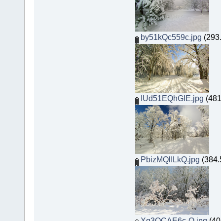
by51kQc559c.jpg
(293.
IUd51EQhGIE.jpg
(481
PbizMQlILkQ.jpg
(384.
Xq3QCAE6c-Q.jpg
(40