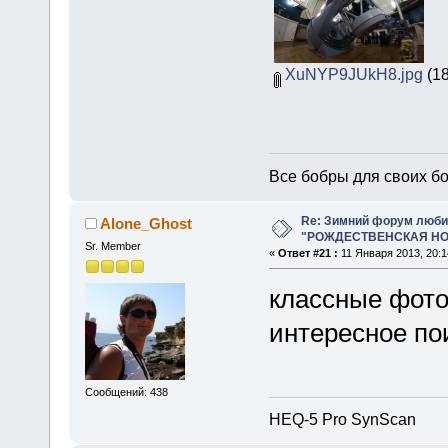
XuNYP9JUkH8.jpg
(18
Все бобры для своих б
Re: Зимний форум люби
Alone_Ghost
"РОЖДЕСТВЕНСКАЯ НОЧ
Sr. Member
«
Ответ #21 :
11 Января 2013, 20:1
классные фот
интересное пои
Сообщений: 438
HEQ-5 Pro SynScan