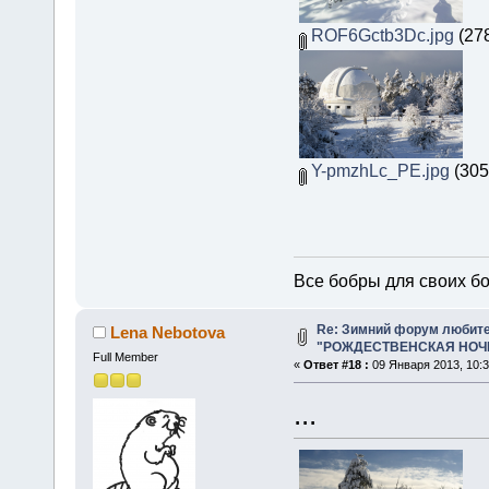
ROF6Gctb3Dc.jpg
(278
Y-pmzhLc_PE.jpg
(305
Все бобры для своих б
Re: Зимний форум любит
Lena Nebotova
"РОЖДЕСТВЕНСКАЯ НОЧЬ 
Full Member
«
Ответ #18 :
09 Января 2013, 10:3
...