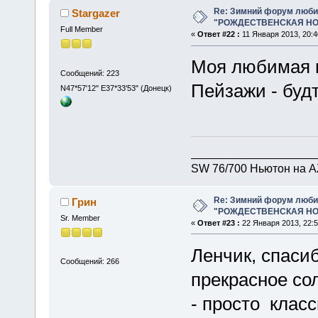
Re: Зимний форум люби
Stargazer
"РОЖДЕСТВЕНСКАЯ НОЧ
Full Member
«
Ответ #22 :
11 Января 2013, 20:4
Моя любимая п
Сообщений: 223
Пейзажи - буд
N47*57'12" E37*33'53" (Донецк)
___________________
SW 76/700 Ньютон на A
Re: Зимний форум люби
Грин
"РОЖДЕСТВЕНСКАЯ НОЧ
Sr. Member
«
Ответ #23 :
22 Января 2013, 22:5
Ленчик, спасиб
Сообщений: 266
прекрасное со
- просто клас