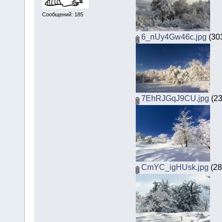
Сообщений: 185
6_nUy4Gw46c.jpg
(30
7EhRJGqJ9CU.jpg
(23
CmYC_igHUsk.jpg
(28