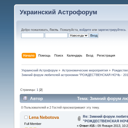
Украинский Астрофорум
Добро пожаловать,
Гость
. Пожалуйста,
войдите
или
зарегистрируйтесь
.
Начало
Помощь
Поиск
Календарь
Вход
Регистрация
Украинский Астрофорум
»
Астрономические мероприятия
»
Рождестве
Зимний форум любителей астрономии "РОЖДЕСТВЕНСКАЯ НОЧЬ - 201
Страницы:
1
[
2
]
Автор
Тема: Зимний форум л
(Прочитано 43788 раз)
0 Пользователей и 2 Гостей просматривают эту тему.
Re: Зимний форум любит
Lena Nebotova
"РОЖДЕСТВЕНСКАЯ НОЧЬ 
Full Member
«
Ответ #15 :
09 Января 2013, 10:2