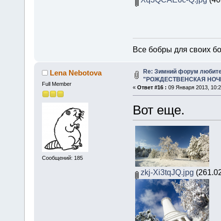
Все бобры для своих б
Re: Зимний форум любит
Lena Nebotova
"РОЖДЕСТВЕНСКАЯ НОЧЬ 
Full Member
«
Ответ #16 :
09 Января 2013, 10:2
Вот еще.
Сообщений: 185
zkj-Xi3tqJQ.jpg
(261.02