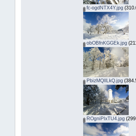
fc-ogdNTX4Y.jpg
(310.
obOBfnKGGEk.jpg
(21
PbizMQlILkQ.jpg
(384.
ROgniPlxTU4.jpg
(299