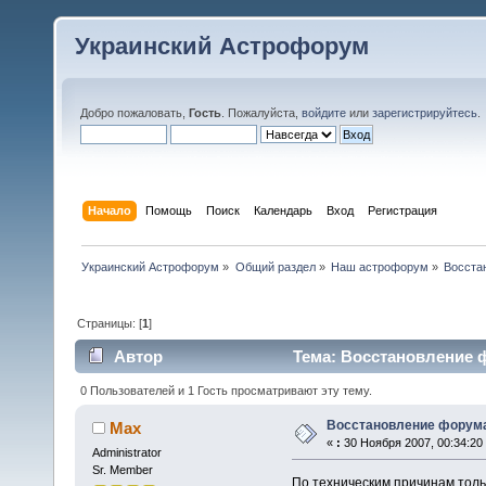
Украинский Астрофорум
Добро пожаловать,
Гость
. Пожалуйста,
войдите
или
зарегистрируйтесь
.
Начало
Помощь
Поиск
Календарь
Вход
Регистрация
Украинский Астрофорум
»
Общий раздел
»
Наш астрофорум
»
Восста
Страницы: [
1
]
Автор
Тема: Восстановление ф
0 Пользователей и 1 Гость просматривают эту тему.
Восстановление форума
Max
«
:
30 Ноября 2007, 00:34:20
Administrator
Sr. Member
По техническим причинам толь