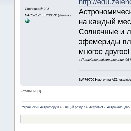
http://edu.zele
Сообщений: 223
Астрономическ
N47*57'12" E37*33'53" (Донецк)
на каждый меся
Солнечные и л
эфемериды пла
многое другое
«
Последнее редактирование: 06 Ян
___________________________
SW 76/700 Ньютон на AZ1, окуляр
Страницы: [
1
]
Украинский Астрофорум
»
Общий раздел
»
АстроNet
»
Астрокалендарь