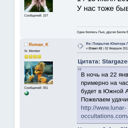
У нас тоже б
Сообщений: 157
Одни боялись Пью, другие Билли Б
Re: Покрытие Юпитера Л
Roman_K
«
Ответ #2 :
02 Февраля 2013
Sr. Member
Цитата: Stargaze
В ночь на 22 ян
примерно на час
Сообщений: 351
будет в Южной А
Пожелаем удач
http://www.lunar-
occultations.com/