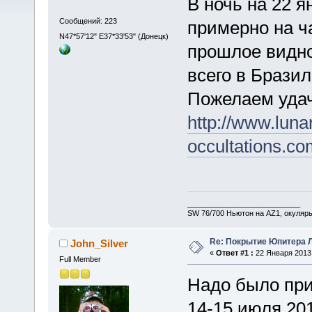
В ночь на 22 
Сообщений: 223
примерно на ча
N47*57'12" E37*33'53" (Донецк)
прошлое видно
всего в Бразил
Пожелаем уда
http://www.luna
occultations.co
___________________________
SW 76/700 Ньютон на AZ1, окуляр
Re: Покрытие Юпитера Л
John_Silver
«
Ответ #1 :
22 Января 2013,
Full Member
Надо было при
14-15 июля 201