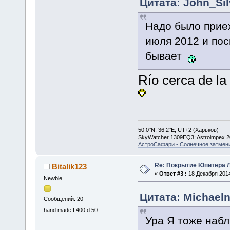
Цитата: John_Sil
Надо было приех
июля 2012 и пос
бывает
Río cerca de l
50.0°N, 36.2°E, UT+2 (Харьков)
SkyWatcher 1309EQ3; Astroimpex 
АстроСафари - Солнечное затмени
Re: Покрытие Юпитера Л
Bitalik123
«
Ответ #3 :
18 Декабря 2014
Newbie
Цитата: Michaeln
Сообщений: 20
hand made f 400 d 50
Ура Я тоже набл