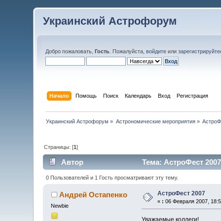
Украинский Астрофорум
Добро пожаловать,
Гость
. Пожалуйста,
войдите
или
зарегистрируйте
Начало
Помощь
Поиск
Календарь
Вход
Регистрация
Украинский Астрофорум
»
Астрономические мероприятия
»
АстроФ
Страницы: [
1
]
Автор
Тема: АстроФест 2007
0 Пользователей и 1 Гость просматривают эту тему.
АстроФест 2007
Андрей Остапенко
«
:
06 Февраля 2007, 18:5
Newbie
Уважаемые коллеги!