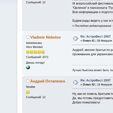
Сообщений: 12
IX всероссийский фестиваль
"Орленок" и пансионата "Пу
Всю информацию о подготов
Будем рады видеть у нас в г
«
Последнее редактирование: 
Re: АстроФест 2007
Vladimir Nebotov
«
Ответ #1 :
08 Февраля 2
Administrator
Hero Member
Андрей, многие братья по 
проживание для украинских 
Сообщений: 2071
Даешь погоду!
Лучше Ньютона может быть то
Re: АстроФест 2007
Андрей Остапенко
«
Ответ #2 :
19 Февраля 2
Newbie
Ну, как не помочь братьям п
Сообщений: 12
Да, мы готовы предоставит
Добро пожаловать!