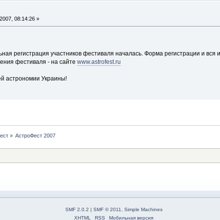
007, 08:14:26 »
ная регистрация участников фестиваля началась. Форма регистрации и вся
дения фестиваля - на сайте
www.astrofest.ru
ей астрономии Украины!
ест
»
АстроФест 2007
SMF 2.0.2
|
SMF © 2011
,
Simple Machines
XHTML
RSS
Мобильная версия