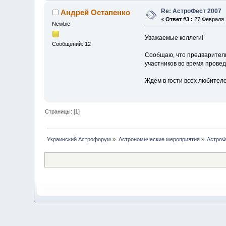
Re: АстроФест 2007
Андрей Остапенко
«
Ответ #3 :
27 Февраля 2
Newbie
Уважаемые коллеги!
Сообщений: 12
Сообщаю, что предваритель
участников во время прове
Ждем в гости всех любител
Страницы: [
1
]
Украинский Астрофорум
»
Астрономические мероприятия
»
АстроФ