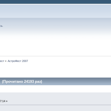
сь
.
ест
»
АстроФест 2007
 (Прочитано 24193 раз)
7:14 »