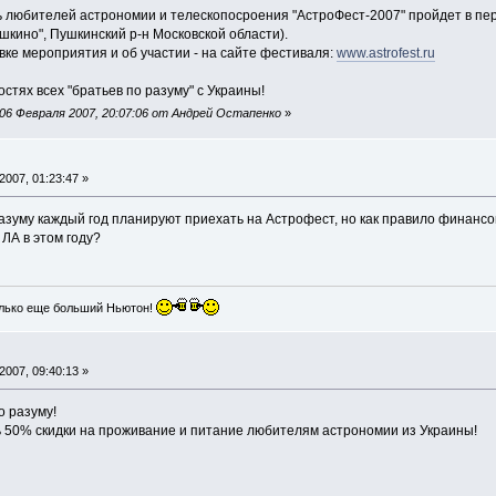
 любителей астрономии и телескопосроения "АстроФест-2007" пройдет в перио
шкино", Пушкинский р-н Московской области).
ке мероприятия и об участии - на сайте фестиваля:
www.astrofest.ru
остях всех "братьев по разуму" с Украины!
06 Февраля 2007, 20:07:06 от Андрей Остапенко
»
007, 01:23:47 »
разуму каждый год планируют приехать на Астрофест, но как правило финанс
ЛА в этом году?
лько еще больший Ньютон!
007, 09:40:13 »
о разуму!
ь 50% скидки на проживание и питание любителям астрономии из Украины!