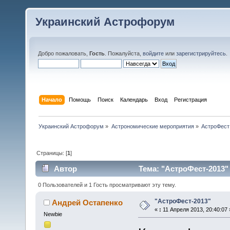
Украинский Астрофорум
Добро пожаловать,
Гость
. Пожалуйста,
войдите
или
зарегистрируйтесь
.
Начало
Помощь
Поиск
Календарь
Вход
Регистрация
Украинский Астрофорум
»
Астрономические мероприятия
»
АстроФест
Страницы: [
1
]
Автор
Тема: "АстроФест-2013"
0 Пользователей и 1 Гость просматривают эту тему.
"АстроФест-2013"
Андрей Остапенко
«
:
11 Апреля 2013, 20:40:07 
Newbie