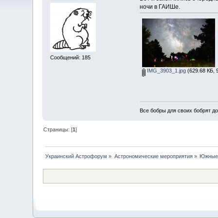
ночи в ГАИШе.
Сообщений: 185
IMG_3903_1.jpg
(629.68 КБ, 
Все бобры для своих бобрят д
Страницы: [
1
]
Украинский Астрофорум
»
Астрономические мероприятия
»
Южные