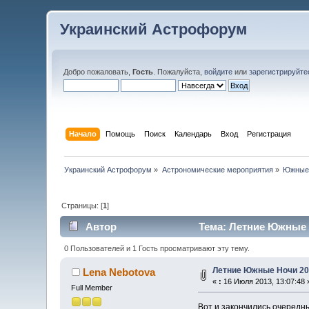
Украинский Астрофорум
Добро пожаловать,
Гость
. Пожалуйста,
войдите
или
зарегистрируйте
Начало
Помощь
Поиск
Календарь
Вход
Регистрация
Украинский Астрофорум
»
Астрономические мероприятия
»
Южные
Страницы: [
1
]
Автор
Тема: Летние Южные Н
0 Пользователей и 1 Гость просматривают эту тему.
Летние Южные Ночи 2
Lena Nebotova
«
:
16 Июля 2013, 13:07:48 
Full Member
Вот и закончились очередн