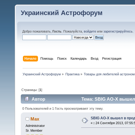
Украинский Астрофорум
Добро пожаловать,
Гость
. Пожалуйста,
войдите
или
зарегистрируйтесь
.
Начало
Помощь
Поиск
Календарь
Вход
Регистрация
Украинский Астрофорум
»
Практика
»
Товары для любителей астроном
Страницы: [
1
]
Автор
Тема: SBIG AO-X вышел 
0 Пользователей и 1 Гость просматривают эту тему.
SBIG AO-X вышел в про
Max
«
:
24 Сентября 2013, 07:55:
Administrator
Sr. Member