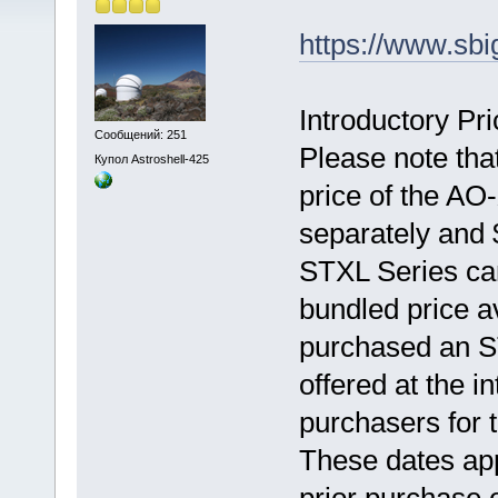
https://www.sbi
Introductory P
Сообщений: 251
Please note that
Купол Astroshell-425
price of the AO
separately and
STXL Series ca
bundled price a
purchased an S
offered at the i
purchasers for 
These dates app
prior purchase