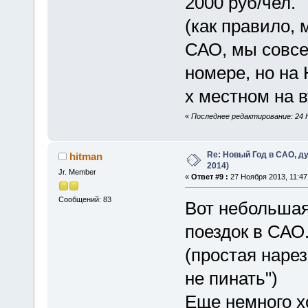
2000 руб/чел.
(как правило, 
САО, мы совсе
номере, но на
х местном на 
«
Последнее редактирование: 24 Н
Re: Новый Год в САО, ду
hitman
2014)
Jr. Member
«
Ответ #9 :
27 Ноября 2013, 11:47
Сообщений: 83
Вот небольшая
поездок в САО
(простая нарез
не пинать")
Еще немного 