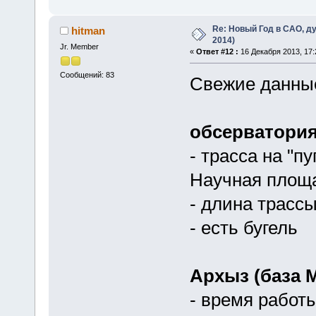
Re: Новый Год в САО, ду
hitman
2014)
Jr. Member
«
Ответ #12 :
16 Декабря 2013, 17:
Сообщений: 83
Свежие данны
обсерватория
- трасса на "п
Научная площ
- длина трасс
- есть бугель
Архыз (база 
- время работы