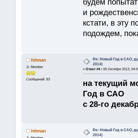
будем попытат
и рождественс
кстати, в эту 
подождем, пока
Re: Новый Год в САО, ду
hitman
2014)
Jr. Member
«
Ответ #4 :
05 Октября 2013, 04:0
Сообщений: 83
на текущий м
Год в САО
с 28-го декаб
Re: Новый Год в САО, ду
hitman
2014)
Jr. Member