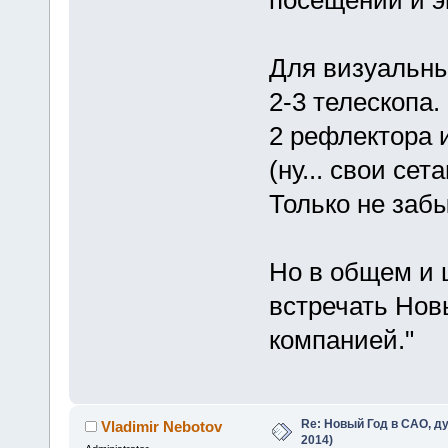
Для визуальны
2-3 телескопа.
2 рефлектора 
(ну... свои сет
Только не забы
Но в общем и 
встречать Нов
компанией."
Re: Новый Год в САО, ду
Vladimir Nebotov
2014)