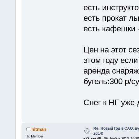
есть инструкт
есть прокат лы
есть кафешки 
Цен на этот се
этом году если
аренда снаряже
бугель:300 р/су
Снег к НГ уже
Re: Новый Год в САО, ду
hitman
2014)
Jr. Member
«
Ответ #8 :
09 Ноября 2013, 16:20