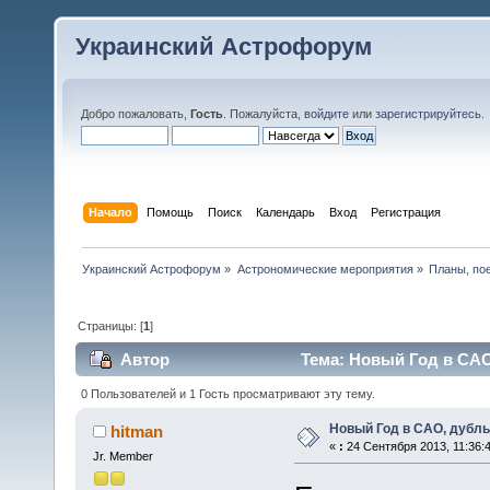
Украинский Астрофорум
Добро пожаловать,
Гость
. Пожалуйста,
войдите
или
зарегистрируйтесь
.
Начало
Помощь
Поиск
Календарь
Вход
Регистрация
Украинский Астрофорум
»
Астрономические мероприятия
»
Планы, по
Страницы: [
1
]
Автор
Тема: Новый Год в САО,
0 Пользователей и 1 Гость просматривают эту тему.
Новый Год в САО, дубль 
hitman
«
:
24 Сентября 2013, 11:36:4
Jr. Member