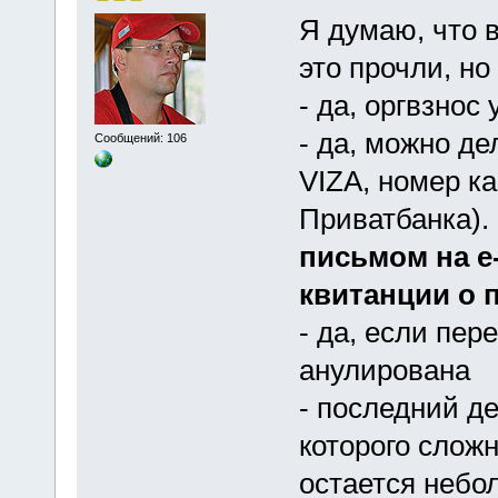
Я думаю, что 
это прочли, но
- да, оргвзнос
- да, можно д
Сообщений: 106
VIZA, номер к
Приватбанка).
письмом на е
квитанции о 
- да, если пер
анулирована
- последний де
которого сложн
остается небо