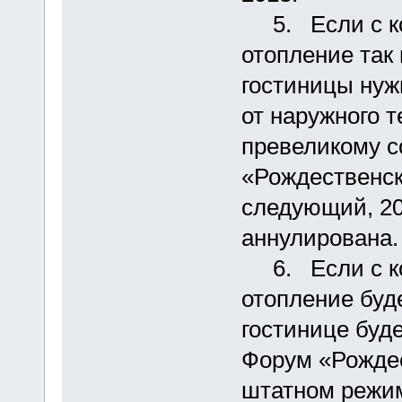
5. Если с ко
отопление так 
гостиницы нуж
от наружного т
превеликому 
«Рождественск
следующий, 201
аннулирована.
6. Если с ко
отопление буд
гостинице буд
Форум «Рождес
штатном режим