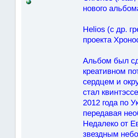
нового альбом
Helios (с др. 
проекта Хронос
Альбом был сд
креативном пот
сердцем и окр
стал квинтэсс
2012 года по У
передавая не
Недалеко от Е
звездным неб