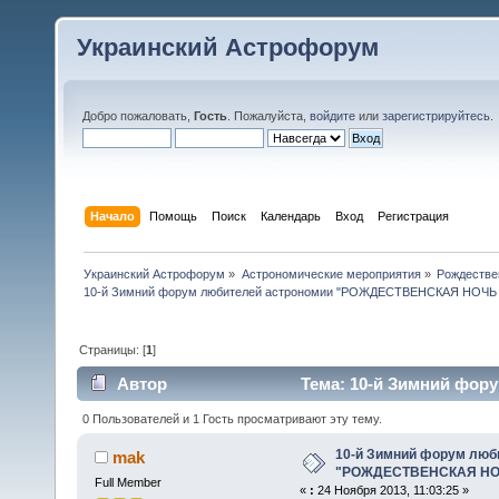
Украинский Астрофорум
Добро пожаловать,
Гость
. Пожалуйста,
войдите
или
зарегистрируйтесь
.
Начало
Помощь
Поиск
Календарь
Вход
Регистрация
Украинский Астрофорум
»
Астрономические мероприятия
»
Рождестве
10-й Зимний форум любителей астрономии "РОЖДЕСТВЕНСКАЯ НОЧЬ -
Страницы: [
1
]
Автор
Тема: 10-й Зимний фо
(Прочитано 41490 раз)
0 Пользователей и 1 Гость просматривают эту тему.
10-й Зимний форум люб
mak
"РОЖДЕСТВЕНСКАЯ НОЧ
Full Member
«
:
24 Ноября 2013, 11:03:25 »