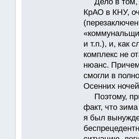
Дело в том, ч
КрАО в КНУ, о
(перезаключен
«коммунальщик
и т.п.), и, как
комплекс не о
нюанс. Причем
смогли в полн
Осенних ночей 
Поэтому, при
факт, что зима
я был вынужде
беспрецедентн
ситуацию, логи