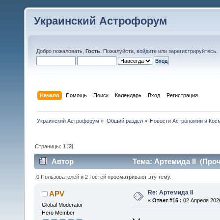
Украинский Астрофорум
Добро пожаловать,
Гость
. Пожалуйста,
войдите
или
зарегистрируйтесь
.
Начало
Помощь
Поиск
Календарь
Вход
Регистрация
Украинский Астрофорум
»
Общий раздел
»
Новости Астрономии и Кос
Страницы:
1
[
2
]
Автор
Тема: Артемида II (Проч
0 Пользователей и 2 Гостей просматривают эту тему.
Re: Артемида II
APV
«
Ответ #15 :
02 Апреля 2026
Global Moderator
Hero Member