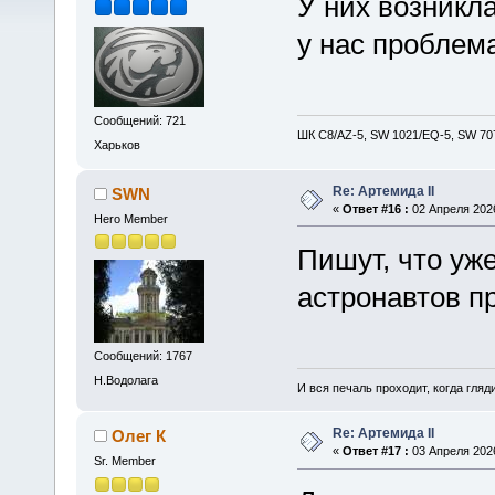
У них возникла
у нас проблема
Сообщений: 721
ШК С8/AZ-5, SW 1021/EQ-5, SW 707
Харьков
Re: Артемида II
SWN
«
Ответ #16 :
02 Апреля 2026
Hero Member
Пишут, что уж
астронавтов п
Сообщений: 1767
Н.Водолага
И вся печаль проходит, когда гля
Re: Артемида II
Олег К
«
Ответ #17 :
03 Апреля 2026
Sr. Member