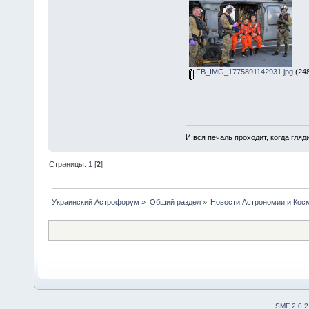
FB_IMG_1775891142931.jpg
(248
И вся печаль проходит, когда гля
Страницы:
1
[
2
]
Украинский Астрофорум
»
Общий раздел
»
Новости Астрономии и Кос
SMF 2.0.2