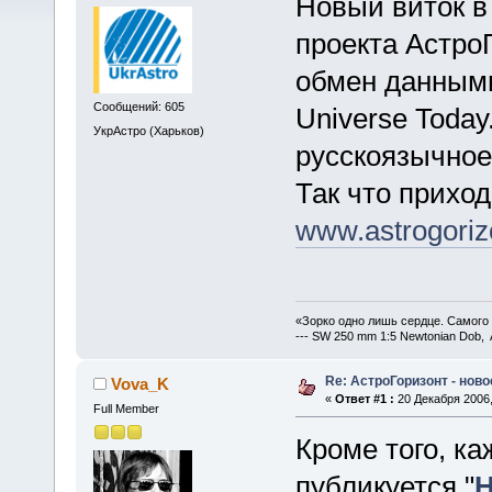
Новый виток в
проекта Астро
обмен данными
Сообщений: 605
Universe Today
УкрАстро (Харьков)
русскоязычное
Так что приход
www.astrogoriz
«Зорко одно лишь сердце. Самого
--- SW 250 mm 1:5 Newtonian Dob, 
Re: АстроГоризонт - нов
Vova_K
«
Ответ #1 :
20 Декабря 2006,
Full Member
Кроме того, к
публикуется "
Н