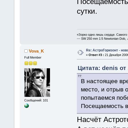
Посещаемость 
сутки.
«Зорко одно лишь сердце. Самого
--- SW 250 mm 1:5 Newtonian Dob, 
Re: АстроГоризонт - но
Vova_K
«
Ответ #3 :
21 Декабря 2006
Full Member
Цитата: denis от
В настоящее вр
место, и отрыв о
попытаемся поб
Сообщений: 101
Посещаемость вы
Насчёт Астрото