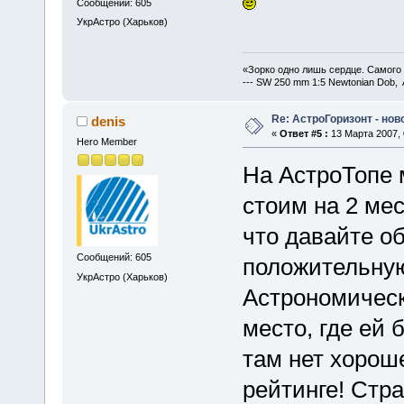
Сообщений: 605
УкрАстро (Харьков)
«Зорко одно лишь сердце. Самого
--- SW 250 mm 1:5 Newtonian Dob, 
Re: АстроГоризонт - но
denis
«
Ответ #5 :
13 Марта 2007, 
Hero Member
На АстроТопе 
стоим на 2 мес
что давайте о
Сообщений: 605
положительную
УкрАстро (Харьков)
Астрономическ
место, где ей 
там нет хороше
рейтинге! Стра