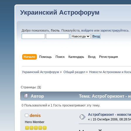
Украинский Астрофорум
Добро пожаловать,
Гость
. Пожалуйста,
войдите
или
зарегистрируйтесь
.
Начало
Помощь
Поиск
Календарь
Вход
Регистрация
Украинский Астрофорум
»
Общий раздел
»
Новости Астрономии и Кос
Страницы: [
1
]
Автор
Тема: АстроГоризонт - 
0 Пользователей и 1 Гость просматривают эту тему.
АстроГоризонт - новост
denis
«
:
15 Октября 2006, 08:28:5
Hero Member