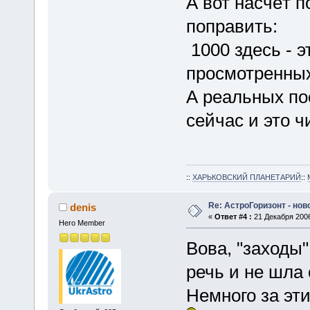
А вот насчёт 
поправить:
1000 здесь - 
просмотренных
А реальных по
сейчас и это ч
::
ХАРЬКОВСКИЙ ПЛАНЕТАРИЙ
::
Re: АстроГоризонт - но
denis
«
Ответ #4 :
21 Декабря 2006
Hero Member
Вова, "заходы" 
речь и не шла
Немного за эти