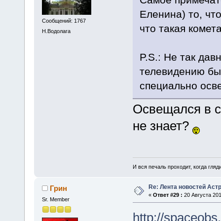
Еленина) то, чт
Сообщений: 1767
что такая комета
Н.Водолага
P.S.: Не так дав
телевидению был
специально осв
Освещался в с
не знает?
И вся печаль проходит, когда гля
Re: Лента новостей Аст
Грин
«
Ответ #29 :
20 Августа 201
Sr. Member
http://spaceobs