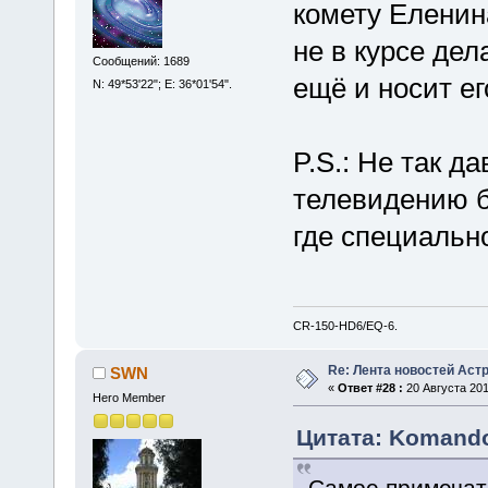
комету Еленин
не в курсе дел
Сообщений: 1689
ещё и носит ег
N: 49*53'22"; E: 36*01'54".
P.S.: Не так д
телевидению б
где специальн
CR-150-HD6/EQ-6.
Re: Лента новостей Аст
SWN
«
Ответ #28 :
20 Августа 201
Hero Member
Цитата: Komandor
Самое примечате