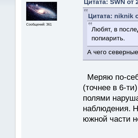
Цитата: SWN от 2
Цитата: niknik 
Сообщений: 361
Любят, в посл
попиарить.
А чего северны
Меряю по-себе
(точнее в 6-ти
полями наруша
наблюдения. Н
южной части н