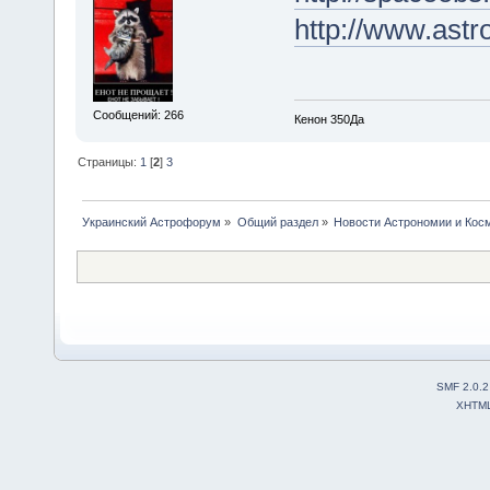
http://www.astr
Сообщений: 266
Кенон 350Да
Страницы:
1
[
2
]
3
Украинский Астрофорум
»
Общий раздел
»
Новости Астрономии и Кос
SMF 2.0.2
XHTM