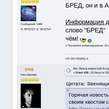
БРЕД, он и в 
Информация д
Сообщений: 1689
слово "БРЕД" с
N: 49*53'22"; E: 36*01'54".
чём!
«
Последнее редактирование: 20 А
CR-150-HD6/EQ-6.
Re: Лента новостей Аст
@le)(
«
Ответ #26 :
20 Августа 201
Hero Member
Цитата: Звенящая
Горячая новость
своим хвостом 
http://www.yout