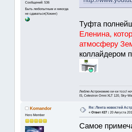
Сообщений: 536
Быть любопытным и никогда
не сдаваться(Хокинг)
Туфта полней
Еленина, кото
атмосферу Зе
коллайдером п
Люблю Астрономию хи-хи тссс! ночь
IS, Celestron Omni XLT 120, Sky-
Re: Лента новостей Аст
Komandor
«
Ответ #27 :
20 Августа 201
Hero Member
Самое примеча