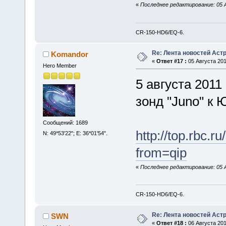
«
Последнее редактирование: 05 А
CR-150-HD6/EQ-6.
Re: Лента новостей Аст
Komandor
«
Ответ #17 :
05 Августа 201
Hero Member
5 августа 201
зонд "Juno" к 
Сообщений: 1689
http://top.rbc.
N: 49*53'22"; E: 36*01'54".
from=qip
«
Последнее редактирование: 05 А
CR-150-HD6/EQ-6.
Re: Лента новостей Аст
SWN
«
Ответ #18 :
06 Августа 201