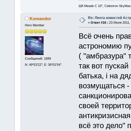
ШК Meade С 10", Celestron SkyMas
Re: Лента новостей Аст
Komandor
«
Ответ #16 :
23 Июля 2011, 
Hero Member
Всё очень пра
астрономию пу
( "амбразура"
Сообщений: 1689
так вот пускай 
N: 49*53'22"; E: 36*01'54".
батька, і на дя
возмущаться -
санкционирова
своей террито
антикризисна
всё это дело" 