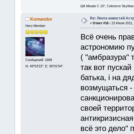
ШК Meade С 10", Celestron SkyMas
Re: Лента новостей Аст
Komandor
«
Ответ #16 :
23 Июля 2011, 
Hero Member
Всё очень пра
астрономию пу
( "амбразура"
Сообщений: 1689
так вот пускай 
N: 49*53'22"; E: 36*01'54".
батька, і на дя
возмущаться -
санкционирова
своей террито
антикризисна
всё это дело" 