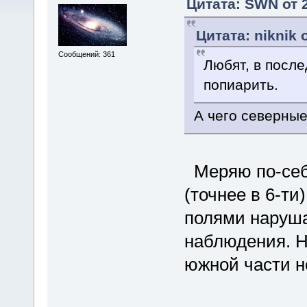
Цитата: SWN от 2
Цитата: niknik 
Сообщений: 361
Любят, в посл
попиарить.
А чего северны
Меряю по-себе
(точнее в 6-ти
полями наруша
наблюдения. Н
южной части н