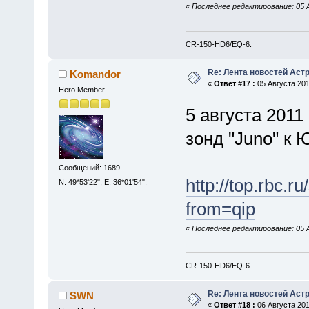
«
Последнее редактирование: 05 А
CR-150-HD6/EQ-6.
Re: Лента новостей Аст
Komandor
«
Ответ #17 :
05 Августа 201
Hero Member
5 августа 201
зонд "Juno" к 
Сообщений: 1689
http://top.rbc.
N: 49*53'22"; E: 36*01'54".
from=qip
«
Последнее редактирование: 05 А
CR-150-HD6/EQ-6.
Re: Лента новостей Аст
SWN
«
Ответ #18 :
06 Августа 201