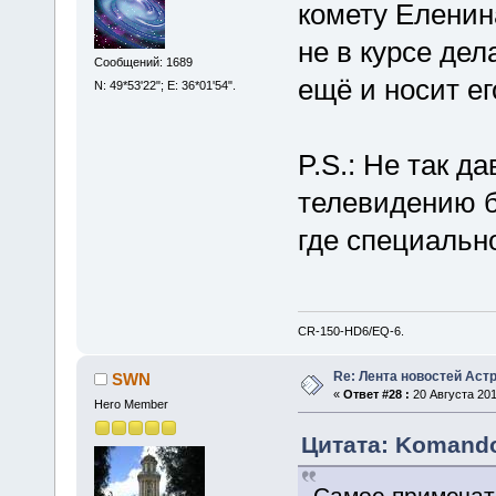
комету Еленин
не в курсе дел
Сообщений: 1689
ещё и носит ег
N: 49*53'22"; E: 36*01'54".
P.S.: Не так д
телевидению б
где специальн
CR-150-HD6/EQ-6.
Re: Лента новостей Аст
SWN
«
Ответ #28 :
20 Августа 201
Hero Member
Цитата: Komandor
Самое примечате