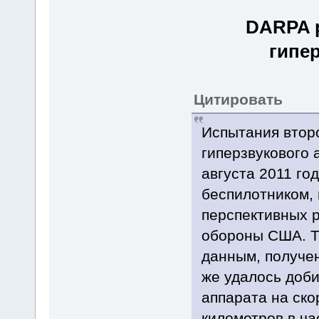
DARPA р
гипе
Цитировать
Испытания второ
гиперзвукового 
августа 2011 го
беспилотником, 
перспективных 
обороны США. Т
данным, получе
же удалось доб
аппарата на ско
километров в ча