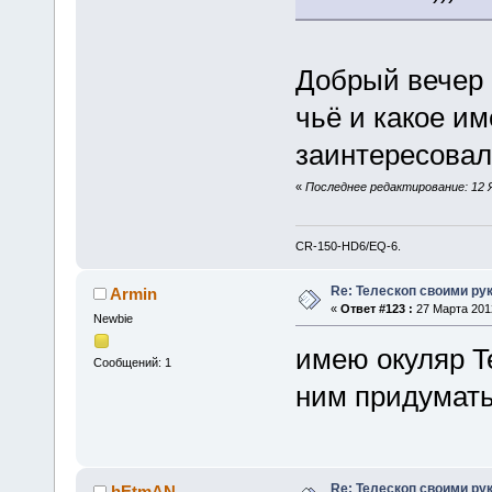
Добрый вечер 
чьё и какое им
заинтересова
«
Последнее редактирование: 12 Я
CR-150-HD6/EQ-6.
Re: Телескоп своими ру
Armin
«
Ответ #123 :
27 Марта 2012
Newbie
имею окуляр Te
Сообщений: 1
ним придумать
Re: Телескоп своими ру
hEtmAN