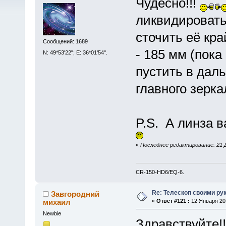
Чудесно!!!
ликвидировать
сточить её кра
Сообщений: 1689
- 185 мм (пока
N: 49*53'22"; E: 36*01'54".
пустить в даль
главного зерк
P.S. А линза 
«
Последнее редактирование: 21 Д
CR-150-HD6/EQ-6.
Re: Телескоп своими ру
Завгородний
михаил
«
Ответ #121 :
12 Января 201
Newbie
Здравствуйте!