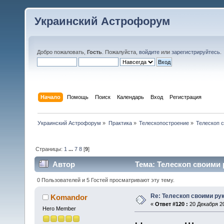
Украинский Астрофорум
Добро пожаловать,
Гость
. Пожалуйста,
войдите
или
зарегистрируйтесь
.
Начало
Помощь
Поиск
Календарь
Вход
Регистрация
Украинский Астрофорум
»
Практика
»
Телескопостроение
»
Телескоп 
Страницы:
1
...
7
8
[
9
]
Автор
Тема: Телескоп своими 
0 Пользователей и 5 Гостей просматривают эту тему.
Re: Телескоп своими ру
Komandor
«
Ответ #120 :
20 Декабря 20
Hero Member