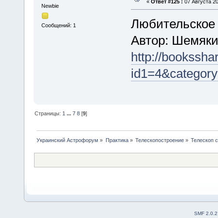
«
Ответ #125 :
07 Августа 20
Newbie
Любительское 
Сообщений: 1
Автор: Шемяки
http://bookssha
id1=4&categor
Страницы:
1
...
7
8
[
9
]
Украинский Астрофорум
»
Практика
»
Телескопостроение
»
Телескоп 
SMF 2.0.2