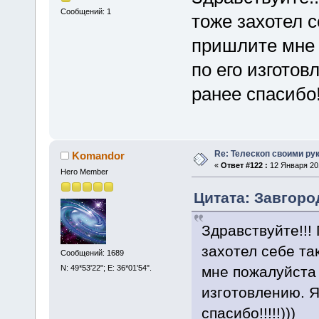
Сообщений: 1
тоже захотел с
пришлите мне 
по его изгото
ранее спасибо!!
Re: Телескоп своими ру
Komandor
«
Ответ #122 :
12 Января 201
Hero Member
Цитата: Завгоро
Здравствуйте!!!
захотел себе та
Сообщений: 1689
N: 49*53'22"; E: 36*01'54".
мне пожалуйста 
изготовлению. 
спасибо!!!!!)))