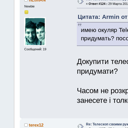
«
Ответ #124 :
29 Марта 2012
Newbie
Цитата: Armin от
имею окуляр Tel
придумать? пос
Сообщений: 19
Докупити теле
придумати?
Часом не розкр
занесете і тол
Re: Телескоп своими ру
terex12