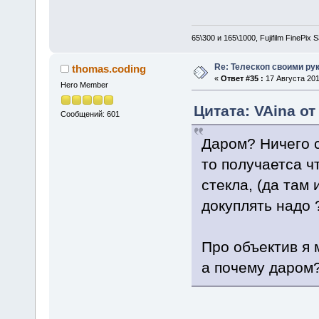
65\300 и 165\1000, Fujifilm FinePix
Re: Телескоп своими ру
thomas.coding
«
Ответ #35 :
17 Августа 201
Hero Member
Цитата: VAina от
Сообщений: 601
Даром? Ничего 
то получаетса ч
стекла, (да там 
докуплять надо 
Про объектив я м
а почему даром?