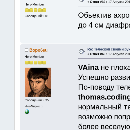
«
Ответ #39 :
17 Августа 201
Hero Member
Обьектив ахро
Сообщений: 601
до 4 см диафр
Re: Телескоп своими ру
Bopo6eu
«
Ответ #40 :
17 Августа 201
Hero Member
VAina
не плоха
Успешно разв
По-поводу теле
thomas.codin
Сообщений: 635
нормальный те
Чик-Чирик :)
возможно попр
более веселу