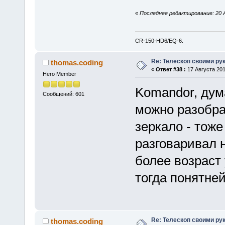
«
Последнее редактирование: 20 А
CR-150-HD6/EQ-6.
Re: Телескоп своими ру
thomas.coding
«
Ответ #38 :
17 Августа 201
Hero Member
Komandor, дум
Сообщений: 601
можно разобра
зеркало - тож
разговаривал 
более возраст
тогда понятней
Re: Телескоп своими ру
thomas.coding