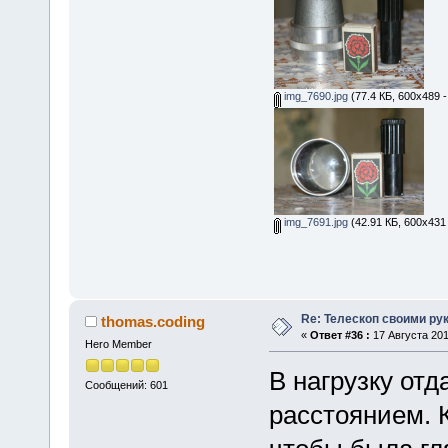
img_7690.jpg
(77.4 КБ, 600x489 
img_7691.jpg
(42.91 КБ, 600x431
Re: Телескоп своими ру
thomas.coding
«
Ответ #36 :
17 Августа 201
Hero Member
В нагрузку от
Сообщений: 601
расстоянием. К