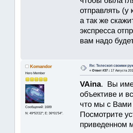
чтобы была гл
отправлять (у 
а так же скажи
экспресса отпр
вам надо будет
Re: Телескоп своими ру
Komandor
«
Ответ #37 :
17 Августа 201
Hero Member
VAina
. Вы име
объективе и в
что мы с Вами
Сообщений: 1689
Посмотрите ус
N: 49*53'22"; E: 36*01'54".
приведенном м