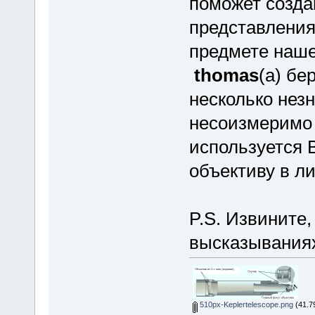
поможет созда
представления
предмете наше
thomas
(a) бе
несколько незн
несоизмеримо 
используется 
объективу в ли
P.S. Извините,
высказывани
510px-Keplertelescope.png
(41.7