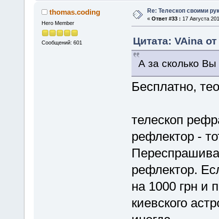
Re: Телескоп своими ру
thomas.coding
«
Ответ #33 :
17 Августа 201
Hero Member
Цитата: VAina от
Сообщений: 601
А за сколько Вы
Бесплатно, те
телескоп рефра
рефлектор - то
Переспрашиваю 
рефлектор. Ес
на 1000 грн и 
киевского аст