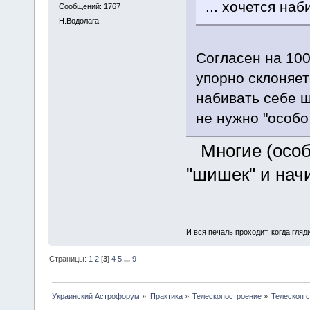
... хочется на
Сообщений: 1767
Н.Водолага
Согласен на 1
упорно склоняет
набивать себе 
не нужно "особ
Многие (особе
"шишек" и нач
И вся печаль проходит, когда гля
Страницы:
1
2
[
3
]
4
5
...
9
Украинский Астрофорум
»
Практика
»
Телескопостроение
»
Телескоп 