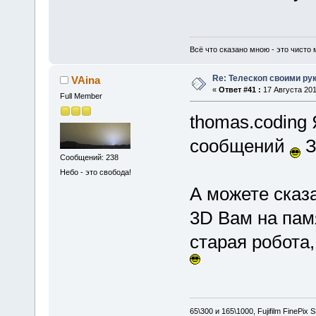
Всё что сказано мною - это чисто 
Re: Телескоп своими ру
VAina
«
Ответ #41 :
17 Августа 201
Full Member
thomas.coding 
сообщений
З
Сообщений: 238
Небо - это свобода!
А можете сказа
3D Вам на пам
старая робота
65\300 и 165\1000, Fujifilm FinePix