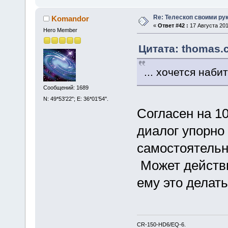
Re: Телескоп своими ру
Komandor
«
Ответ #42 :
17 Августа 201
Hero Member
Цитата: thomas.c
... хочется наби
Сообщений: 1689
N: 49*53'22"; E: 36*01'54".
Согласен на 
диалог упорно
самостоятель
Может действи
ему это делат
CR-150-HD6/EQ-6.