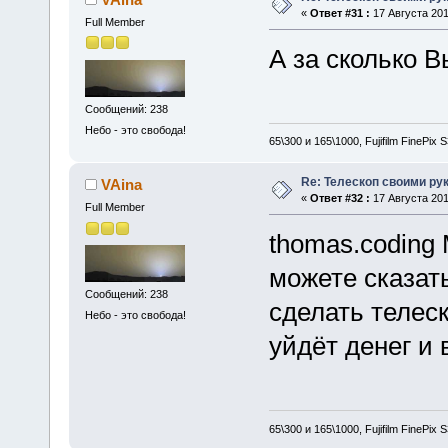
«
Ответ #31 :
17 Августа 201
Full Member
А за сколько В
Сообщений: 238
Небо - это свобода!
65\300 и 165\1000, Fujifilm FinePix
Re: Телескоп своими ру
VAina
«
Ответ #32 :
17 Августа 201
Full Member
thomas.coding 
можете сказат
Сообщений: 238
сделать телеск
Небо - это свобода!
уйдёт денег и
65\300 и 165\1000, Fujifilm FinePix