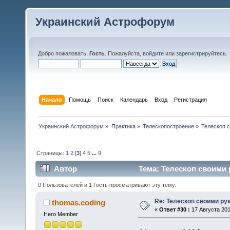
Украинский Астрофорум
Добро пожаловать,
Гость
. Пожалуйста,
войдите
или
зарегистрируйтесь
.
Начало
Помощь
Поиск
Календарь
Вход
Регистрация
Украинский Астрофорум
»
Практика
»
Телескопостроение
»
Телескоп 
Страницы:
1
2
[
3
]
4
5
...
9
Автор
Тема: Телескоп своими 
0 Пользователей и 1 Гость просматривают эту тему.
Re: Телескоп своими ру
thomas.coding
«
Ответ #30 :
17 Августа 201
Hero Member