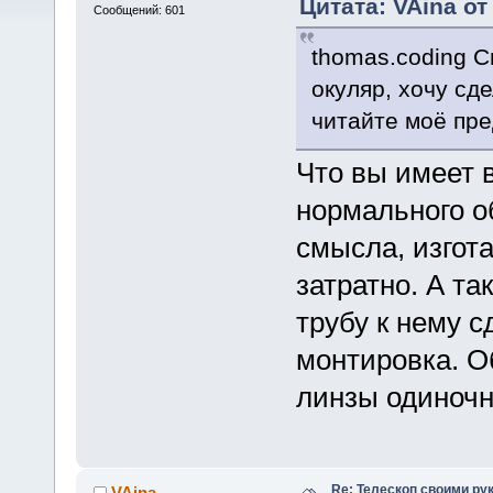
Цитата: VAina от
Сообщений: 601
thomas.coding С
окуляр, хочу сд
читайте моё пр
Что вы имеет 
нормального о
смысла, изгот
затратно. А та
трубу к нему с
монтировка. Об
линзы одиночно
Re: Телескоп своими ру
VAina