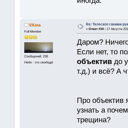
иногда.
Re: Телескоп своими ру
VAina
«
Ответ #34 :
17 Августа 201
Full Member
Даром? Ничего
Если нет, то п
Сообщений: 238
объектив
до у
Небо - это свобода!
т.д.) и всё? А
Про объектив я
узнать а почем
трещина?