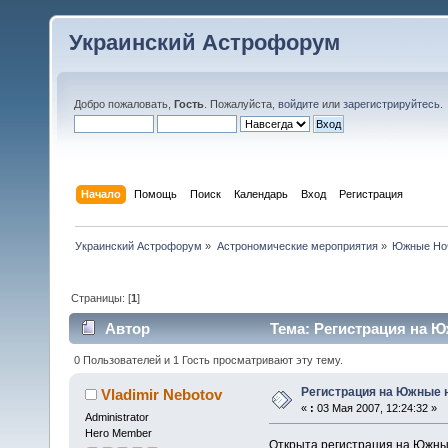
Украинский Астрофорум
Добро пожаловать,
Гость
. Пожалуйста,
войдите
или
зарегистрируйтесь
.
Начало
Помощь
Поиск
Календарь
Вход
Регистрация
Украинский Астрофорум
»
Астрономические мероприятия
»
Южные Но
Страницы: [
1
]
Автор
Тема: Регистрация на Юж
0 Пользователей и 1 Гость просматривают эту тему.
Регистрация на Южные н
Vladimir Nebotov
«
:
03 Мая 2007, 12:24:32 »
Administrator
Hero Member
Открыта регистрация на Южные 