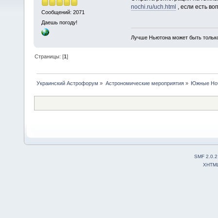
nochi.ru/uch.html
, если есть во
Сообщений: 2071
Даешь погоду!
Лучше Ньютона может быть тольк
Страницы: [
1
]
Украинский Астрофорум
»
Астрономические мероприятия
»
Южные Но
SMF 2.0.2
XHTM