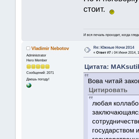
стоит.
И вся печаль проходит, когда гля
Re: Южные Ночи 2014
Vladimir Nebotov
«
Ответ #7 :
04 Июня 2014, 1
Administrator
Hero Member
Цитата: MAKsutik
Сообщений: 2071
Вова читай зак
Даешь погоду!
Цитировать
любая коллабо
заключающаяс
сотрудничеств
государством 