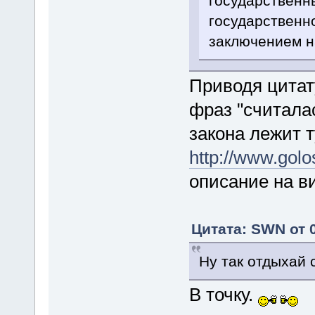
государственн
государственно
заключением на
Приводя цитату
фраз "считалас
закона лежит т
http://www.gol
описание на в
Цитата: SWN от 
Ну так отдыхай 
В точку.