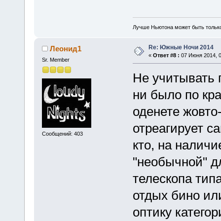
Лучше Ньютона может быть тольк
Re: Южные Ночи 2014
Леонид1
«
Ответ #8 :
07 Июня 2014, 0
Sr. Member
Не учитывать 
ни было по кра
оденете жовто
отреагирует са
Сообщений: 403
кто, на налич
"необычной" д
телескопа типа
отдых бино или
оптику категор