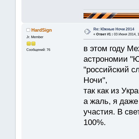
Re: Южные Ночи 2014
HardSign
«
Ответ #1 :
03 Июня 2014, 1
Jr. Member
в этом году М
Сообщений: 76
астрономии "Ю
"российский с
Ночи",
так как из Укр
а жаль, я даже
участия. В све
100%.