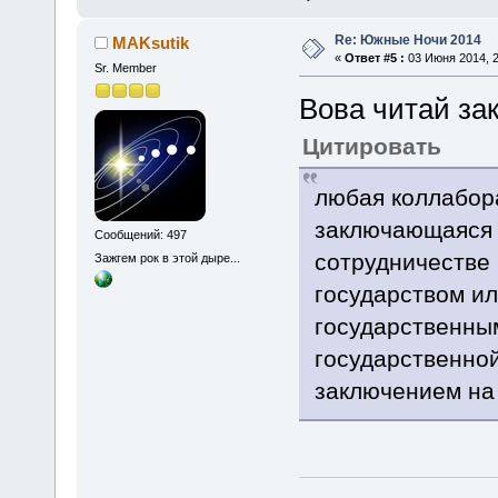
Re: Южные Ночи 2014
MAKsutik
«
Ответ #5 :
03 Июня 2014, 2
Sr. Member
Вова читай за
Цитировать
любая коллабор
заключающаяся 
Сообщений: 497
сотрудничестве
Зажгем рок в этой дыре...
государством ил
государственны
государственной
заключением на 