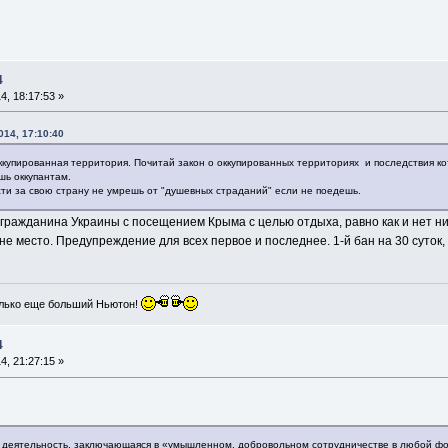
4
, 18:17:53 »
014, 17:10:40
ккупированная территория. Почитай закон о оккупированных территориях и последствия ко
шь оккупантам.
сти за свою страну не умрешь от "душевных страданий" если не поедешь.
 гражданина Украины с посещением Крыма с целью отдыха, равно как и нет ни
 не место. Предупреждение для всех первое и последнее. 1-й бан на 30 суток, 
лько еще больший Ньютон!
4
, 21:27:15 »
 деятельность, заключающаяся в «умышленном, добровольном сотрудничестве в любой фор