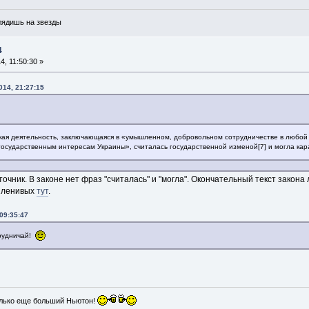
глядишь на звезды
4
, 11:50:30 »
014, 21:27:15
ая деятельность, заключающаяся в «умышленном, добровольном сотрудничестве в любой 
осударственным интересам Украины», считалась государственной изменой[7] и могла кара
очник. В законе нет фраз "считалась" и "могла". Окончательный текст закона 
я ленивых
тут
.
09:35:47
трудничай!
лько еще больший Ньютон!