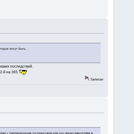
торые могут быть.
каких последствий.
2-й на 365.
Записан
ме с оккупационным государством или его представителями в