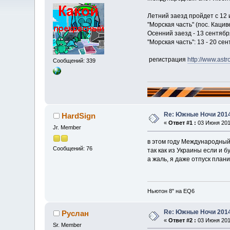
Летний заезд пройдет с 12 
"Морская часть" (пос. Кациве
Осенний заезд - 13 сентября
"Морская часть": 13 - 20 сен
регистрация
http://www.astr
Сообщений: 339
Re: Южные Ночи 201
HardSign
«
Ответ #1 :
03 Июня 2014
Jr. Member
в этом году Международный
Сообщений: 76
так как из Украины если и бу
а жаль, я даже отпуск план
Ньютон 8" на EQ6
Re: Южные Ночи 201
Руслан
«
Ответ #2 :
03 Июня 2014
Sr. Member