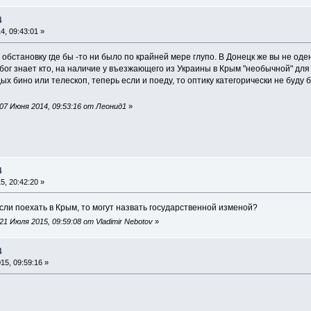
4
, 09:43:01 »
обстановку где бы -то ни было по крайней мере глупо. В Донецк же вы не од
бог знает кто, на наличие у въезжающего из Украины в Крым "необычной" для
дых бино или телескоп, теперь если и поеду, то оптику категорически не буду
07 Июня 2014, 09:53:16 от Леонид1
»
4
, 20:42:20 »
сли поехать в Крым, то могут назвать государственной изменой?
1 Июля 2015, 09:59:08 от Vladimir Nebotov
»
4
5, 09:59:16 »