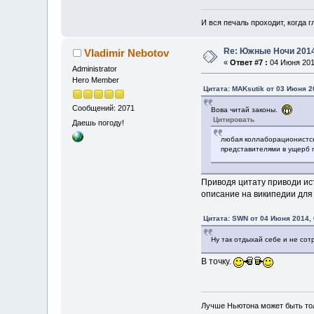
И вся печаль проходит, когда 
Re: Южные Ночи 201
Vladimir Nebotov
«
Ответ #7 :
04 Июня 2014
Administrator
Hero Member
Цитата: MAKsutik от 03 Июня 2
Сообщений: 2071
Вова читай законы.
Цитировать
Даешь погоду!
любая коллаборационистск
представителями в ущерб г
Приводя цитату приводи ист
описание на википедии дл
Цитата: SWN от 04 Июня 2014, 
Ну так отдыхай себе и не со
В точку.
Лучше Ньютона может быть то