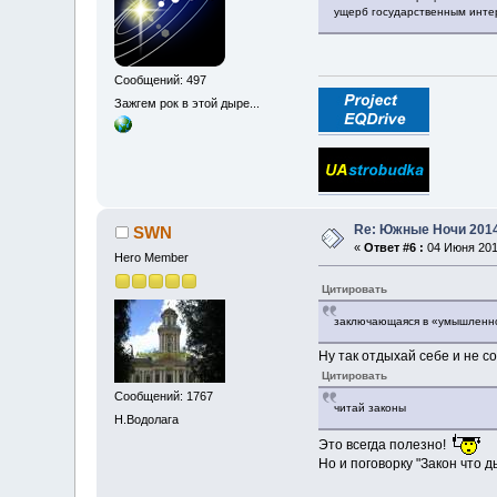
ущерб государственным интер
Сообщений: 497
Зажгем рок в этой дыре...
Re: Южные Ночи 201
SWN
«
Ответ #6 :
04 Июня 2014
Hero Member
Цитировать
заключающаяся в «умышленно
Ну так отдыхай себе и не 
Цитировать
Сообщений: 1767
читай законы
Н.Водолага
Это всегда полезно!
Но и поговорку "Закон что д