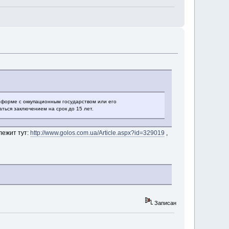
форме с оккупационным государством или его
ться заключением на срок до 15 лет.
лежит тут:
http://www.golos.com.ua/Article.aspx?id=329019
,
Записан