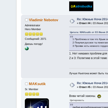
Re: Южные Ночи 201
Vladimir Nebotov
«
Ответ #4 :
03 Июня 2014
Administrator
Hero Member
Цитата: MAKsutik от 03 Июня 2
Сообщений: 2071
1 Проблема в том что Крым о
2 Покупая русское ты помогае
Даешь погоду!
3 Прояви хоть немного гордо
1. Нет никаких проблем для
2 и 3: Политике в этой теме
Лучше Ньютона может быть то
Re: Южные Ночи 201
MAKsutik
«
Ответ #5 :
03 Июня 2014
Sr. Member
Вова читай законы.
Цитировать
любая коллаборационистская