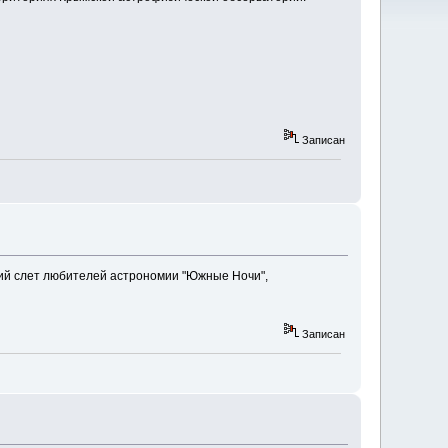
Записан
ий слет любителей астрономии "Южные Ночи",
Записан