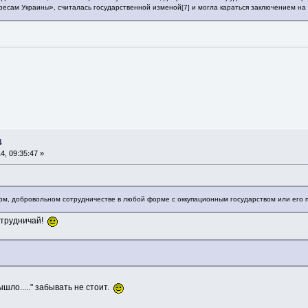
есам Украины», считалась государственной изменой[7] и могла караться заключением на с
4
, 09:35:47 »
м, добровольном сотрудничестве в любой форме с оккупационным государством или его 
сотрудничай!
ышло....." забывать не стоит.