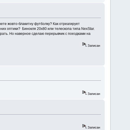
енете жовто-блакитну футболку? Как отреагирует
 них оптики? Бинокля 20х80 или телескопа типа NexStar.
 брать. Но наверное сделаю перерывчик с поездками на
Записан
Записан
Записан