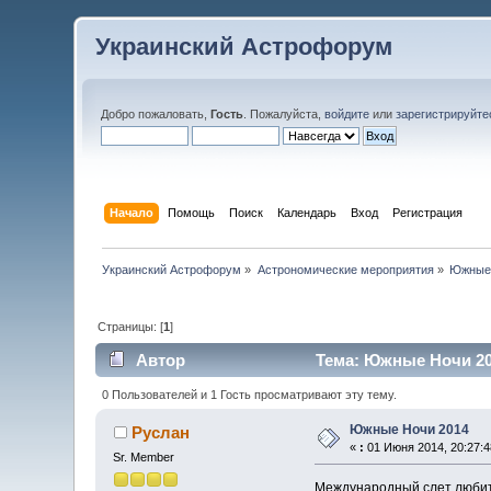
Украинский Астрофорум
Добро пожаловать,
Гость
. Пожалуйста,
войдите
или
зарегистрируйте
Начало
Помощь
Поиск
Календарь
Вход
Регистрация
Украинский Астрофорум
»
Астрономические мероприятия
»
Южные
Страницы: [
1
]
Автор
Тема: Южные Ночи 201
0 Пользователей и 1 Гость просматривают эту тему.
Южные Ночи 2014
Руслан
«
:
01 Июня 2014, 20:27:4
Sr. Member
Международный слет любите