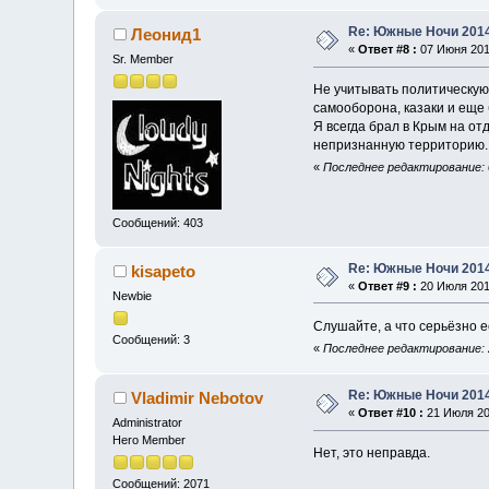
Re: Южные Ночи 201
Леонид1
«
Ответ #8 :
07 Июня 2014
Sr. Member
Не учитывать политическую 
самооборона, казаки и еще 
Я всегда брал в Крым на от
непризнанную территорию.
«
Последнее редактирование: 
Сообщений: 403
Re: Южные Ночи 201
kisapeto
«
Ответ #9 :
20 Июля 2015
Newbie
Слушайте, а что серьёзно е
Сообщений: 3
«
Последнее редактирование: 2
Re: Южные Ночи 201
Vladimir Nebotov
«
Ответ #10 :
21 Июля 201
Administrator
Hero Member
Нет, это неправда.
Сообщений: 2071